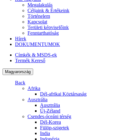
Megalakulás
Céljaink & Értékeink
Történelem
Kapcsolat
Területi képviselőink
Fenntarthatóság
Hírek
DOKUMENTUMOK
Címkék & MSDS-ek
Termék Kereső
Magyarország
Back
Afrika
Dél-afrikai Köztársaság
Ausztrália
Ausztrália
Új-Zéland
Csendes-óceáni térség
Dél-Korea
Fülöp-szigetek
India
Indonézia