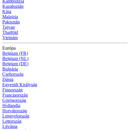
Kambodzsa
Kazahsztán
Kína
Malajzia
Pakisztán
Tajvan
Thaiföld
Vietnám
Európa
Belgium (FR)
Belgium (NL)
Belgium (DE)
Bulgária
Csehország
Dánia
Egyesült Királyság
Finnország
Franciaország
Görögország
Hollandia
Horvátország
Lengyelország
Lettország
Litvánia