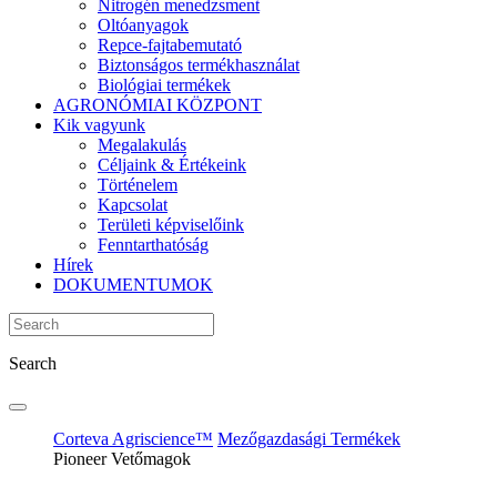
Nitrogén menedzsment
Oltóanyagok
Repce-fajtabemutató
Biztonságos termékhasználat
Biológiai termékek
AGRONÓMIAI KÖZPONT
Kik vagyunk
Megalakulás
Céljaink & Értékeink
Történelem
Kapcsolat
Területi képviselőink
Fenntarthatóság
Hírek
DOKUMENTUMOK
Search
Corteva Agriscience™
Mezőgazdasági Termékek
Pioneer Vetőmagok