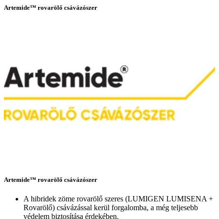
Artemide™ rovarölő csávázószer
Artemide™ rovarölő csávázószer
A hibridek zöme rovarölő szeres (LUMIGEN LUMISENA +
Rovarölő) csávázással kerül forgalomba, a még teljesebb
védelem biztosítása érdekében.