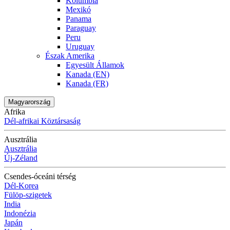
Kolumbia
Mexikó
Panama
Paraguay
Peru
Uruguay
Észak Amerika
Egyesült Államok
Kanada (EN)
Kanada (FR)
Magyarország
Afrika
Dél-afrikai Köztársaság
Ausztrália
Ausztrália
Új-Zéland
Csendes-óceáni térség
Dél-Korea
Fülöp-szigetek
India
Indonézia
Japán