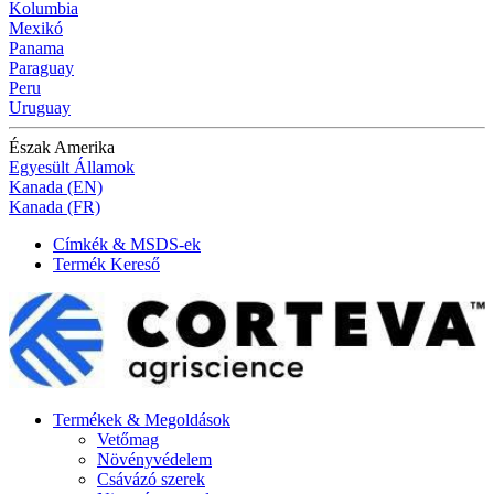
Kolumbia
Mexikó
Panama
Paraguay
Peru
Uruguay
Észak Amerika
Egyesült Államok
Kanada (EN)
Kanada (FR)
Címkék & MSDS-ek
Termék Kereső
Termékek & Megoldások
Vetőmag
Növényvédelem
Csávázó szerek