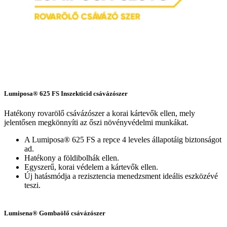
Lumiposa® 625 FS Inszekticid csávázószer
Hatékony rovarölő csávázószer a korai kártevők ellen, mely
jelentősen megkönnyíti az őszi növényvédelmi munkákat.
A Lumiposa® 625 FS a repce 4 leveles állapotáig biztonságot
ad.
Hatékony a földibolhák ellen.
Egyszerű, korai védelem a kártevők ellen.
Új hatásmódja a rezisztencia menedzsment ideális eszközévé
teszi.
Lumisena® Gombaölő csávázószer