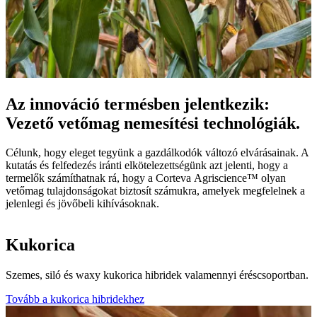
Az innováció termésben jelentkezik:
Vezető vetőmag nemesítési technológiák.
Célunk, hogy eleget tegyünk a gazdálkodók változó elvárásainak. A
kutatás és felfedezés iránti elkötelezettségünk azt jelenti, hogy a
termelők számíthatnak rá, hogy a Corteva Agriscience™ olyan
vetőmag tulajdonságokat biztosít számukra, amelyek megfelelnek a
jelenlegi és jövőbeli kihívásoknak.
Kukorica
Szemes, siló és waxy kukorica hibridek valamennyi éréscsoportban.
Tovább a kukorica hibridekhez