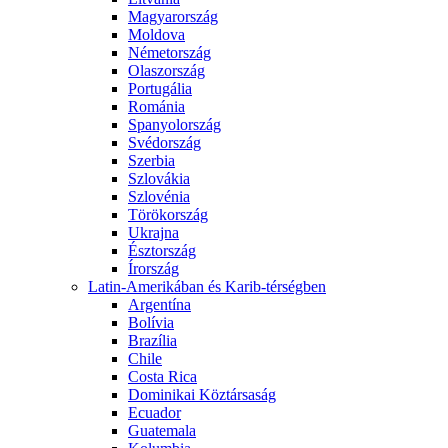
Magyarország
Moldova
Németország
Olaszország
Portugália
Románia
Spanyolország
Svédország
Szerbia
Szlovákia
Szlovénia
Törökország
Ukrajna
Észtország
Írország
Latin-Amerikában és Karib-térségben
Argentína
Bolívia
Brazília
Chile
Costa Rica
Dominikai Köztársaság
Ecuador
Guatemala