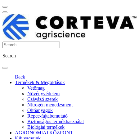
Search
Back
Termékek & Megoldások
Vetőmag
Növényvédelem
Csávázó szerek
Nitrogén menedzsment
Oltóanyagok
Repce-fajtabemutató
Biztonságos termékhasználat
Biológiai termékek
AGRONÓMIAI KÖZPONT
Kik vagyunk