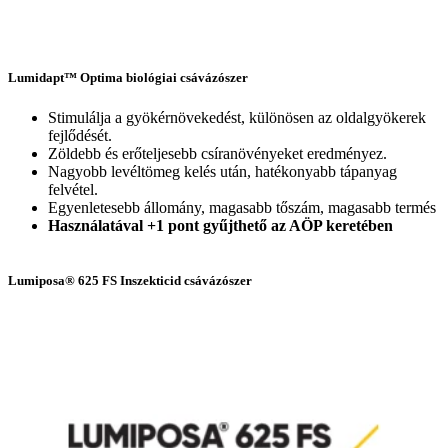
Lumidapt™ Optima biológiai csávázószer
Stimulálja a gyökérnövekedést, különösen az oldalgyökerek
fejlődését.
Zöldebb és erőteljesebb csíranövényeket eredményez.
Nagyobb levéltömeg kelés után, hatékonyabb tápanyag
felvétel.
Egyenletesebb állomány, magasabb tőszám, magasabb termés
Használatával +1 pont gyűjthető az AÖP keretében
Lumiposa® 625 FS Inszekticid csávázószer