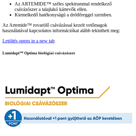
Az ARTEMIDE™ széles spektrummal rendelkező
csávázószer a talajlakó kártevők ellen.
Kiemelkedő hatékonyságú a drótféreggel szemben.
Az Artemide™
rovarölő csávázással kezelt vetőmagok
használatával kapcsolatos információkat alább tekintheti meg:
Letöltés
opens in a new tab
Lumidapt™ Optima biológiai csávázószer