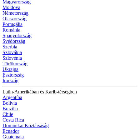
Magyarország
Moldova
Németország
Olaszország
Portugália
Románia
Spanyolország
Svédország
Szerbia
Szlovákia
Szlovénia
Törökország
Ukrajna
Észtország
Írország
Latin-Amerikában és Karib-térségben
Argentína
Bolívia
Brazília
Chile
Costa Rica
Dominikai Köztársaság
Ecuador
Guatemala