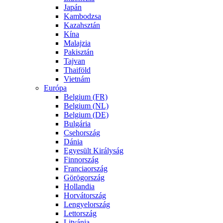
Japán
Kambodzsa
Kazahsztán
Kína
Malajzia
Pakisztán
Tajvan
Thaiföld
Vietnám
Európa
Belgium (FR)
Belgium (NL)
Belgium (DE)
Bulgária
Csehország
Dánia
Egyesült Királyság
Finnország
Franciaország
Görögország
Hollandia
Horvátország
Lengyelország
Lettország
Litvánia