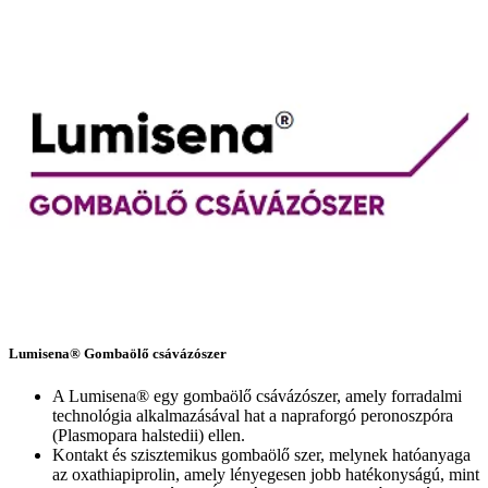
Lumisena® Gombaölő csávázószer
A Lumisena® egy gombaölő csávázószer, amely forradalmi
technológia alkalmazásával hat a napraforgó peronoszpóra
(Plasmopara halstedii) ellen.
Kontakt és szisztemikus gombaölő szer, melynek hatóanyaga
az oxathiapiprolin, amely lényegesen jobb hatékonyságú, mint