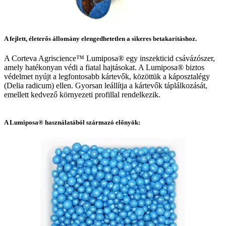
A fejlett, életerős állomány elengedhetetlen a sikeres betakarításhoz.
A Corteva Agriscience™ Lumiposa® egy inszekticid csávázószer,
amely hatékonyan védi a fiatal hajtásokat. A Lumiposa® biztos
védelmet nyújt a legfontosabb kártevők, közöttük a káposztalégy
(Delia radicum) ellen. Gyorsan leállítja a kártevők táplálkozását,
emellett kedvező környezeti profillal rendelkezik.
A Lumiposa® használatából származó előnyök: