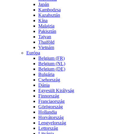
Japán
Kambodzsa
Kazahsztán
Kína
Malajzia
Pakisztán
Tajvan
Thaiföld
Vietnám
Európa
Belgium (FR)
Belgium (NL)
Belgium (DE)
Bulgária
Csehország
Dánia
Egyesült Királyság
Finnország
Franciaország
Görögország
Hollandia
Horvátország
Lengyelország
Lettország
Litvánia