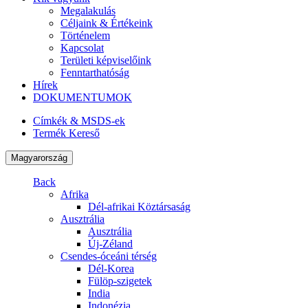
Megalakulás
Céljaink & Értékeink
Történelem
Kapcsolat
Területi képviselőink
Fenntarthatóság
Hírek
DOKUMENTUMOK
Címkék & MSDS-ek
Termék Kereső
Magyarország
Back
Afrika
Dél-afrikai Köztársaság
Ausztrália
Ausztrália
Új-Zéland
Csendes-óceáni térség
Dél-Korea
Fülöp-szigetek
India
Indonézia