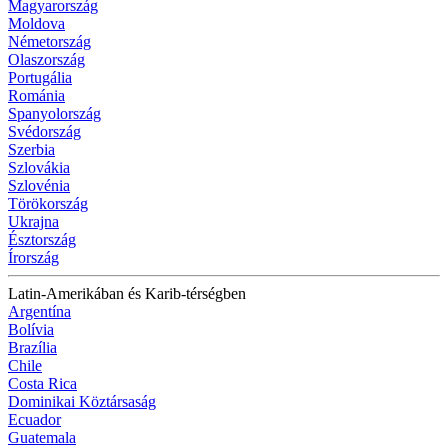
Magyarország
Moldova
Németország
Olaszország
Portugália
Románia
Spanyolország
Svédország
Szerbia
Szlovákia
Szlovénia
Törökország
Ukrajna
Észtország
Írország
Latin-Amerikában és Karib-térségben
Argentína
Bolívia
Brazília
Chile
Costa Rica
Dominikai Köztársaság
Ecuador
Guatemala