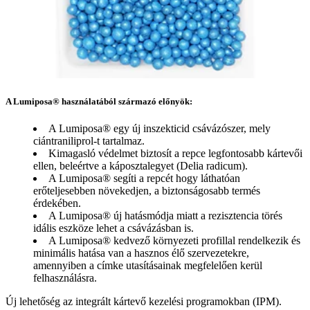
A Lumiposa® használatából származó előnyök:
A Lumiposa® egy új inszekticid csávázószer, mely
ciántraniliprol-t tartalmaz.
Kimagasló védelmet biztosít a repce legfontosabb kártevői
ellen, beleértve a káposztalegyet (Delia radicum).
A Lumiposa® segíti a repcét hogy láthatóan
erőteljesebben növekedjen, a biztonságosabb termés
érdekében.
A Lumiposa® új hatásmódja miatt a rezisztencia törés
idális eszköze lehet a csávázásban is.
A Lumiposa® kedvező környezeti profillal rendelkezik és
minimális hatása van a hasznos élő szervezetekre,
amennyiben a címke utasításainak megfelelően kerül
felhasználásra.
Új lehetőség az integrált kártevő kezelési programokban (IPM).