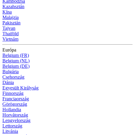
Kambodzsa
Kazahsztán
Kína
Malajzia
Pakisztán
Tajvan
Thaiföld
Vietnám
Európa
Belgium (FR)
Belgium (NL)
Belgium (DE)
Bulgária
Csehország
Dánia
Egyesült Királyság
Finnország
Franciaország
Görögország
Hollandia
Horvátország
Lengyelország
Lettország
Litvánia