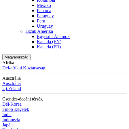
Kolumbia
Mexikó
Panama
Paraguay
Peru
Uruguay
Észak Amerika
Egyesült Államok
Kanada (EN)
Kanada (FR)
Magyarország
Afrika
Dél-afrikai Köztársaság
Ausztrália
Ausztrália
Új-Zéland
Csendes-óceáni térség
Dél-Korea
Fülöp-szigetek
India
Indonézia
Japán