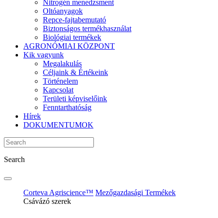
Nitrogén menedzsment
Oltóanyagok
Repce-fajtabemutató
Biztonságos termékhasználat
Biológiai termékek
AGRONÓMIAI KÖZPONT
Kik vagyunk
Megalakulás
Céljaink & Értékeink
Történelem
Kapcsolat
Területi képviselőink
Fenntarthatóság
Hírek
DOKUMENTUMOK
Search
Corteva Agriscience™
Mezőgazdasági Termékek
Csávázó szerek