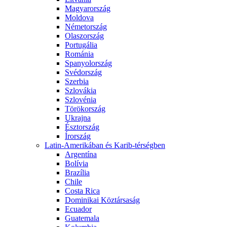
Magyarország
Moldova
Németország
Olaszország
Portugália
Románia
Spanyolország
Svédország
Szerbia
Szlovákia
Szlovénia
Törökország
Ukrajna
Észtország
Írország
Latin-Amerikában és Karib-térségben
Argentína
Bolívia
Brazília
Chile
Costa Rica
Dominikai Köztársaság
Ecuador
Guatemala