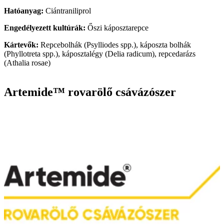
Hatóanyag:
Ciántraniliprol
Engedélyezett kultúrák:
Őszi káposztarepce
Kártevők:
Repcebolhák (Psylliodes spp.), káposzta bolhák
(Phyllotreta spp.), káposztalégy (Delia radicum), repcedarázs
(Athalia rosae)
Artemide™ rovarölő csávázószer