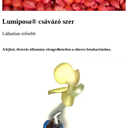
Lumiposa® csávázó szer
Láthatóan erősebb
A fejlett, életerős állomány elengedhetetlen a sikeres betakarításhoz.