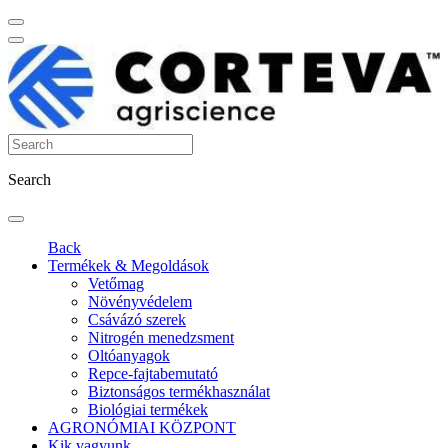
Search
Back
Termékek & Megoldások
Vetőmag
Növényvédelem
Csávázó szerek
Nitrogén menedzsment
Oltóanyagok
Repce-fajtabemutató
Biztonságos termékhasználat
Biológiai termékek
AGRONÓMIAI KÖZPONT
Kik vagyunk