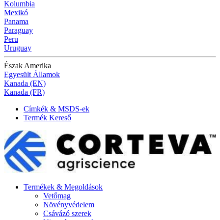
Kolumbia
Mexikó
Panama
Paraguay
Peru
Uruguay
Észak Amerika
Egyesült Államok
Kanada (EN)
Kanada (FR)
Címkék & MSDS-ek
Termék Kereső
Termékek & Megoldások
Vetőmag
Növényvédelem
Csávázó szerek