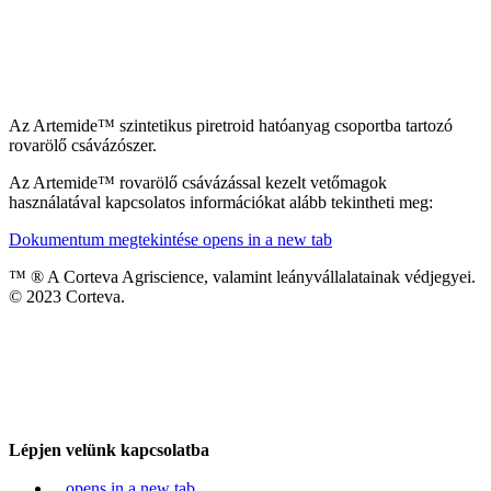
Az Artemide™ szintetikus piretroid hatóanyag csoportba tartozó
rovarölő csávázószer.
Az Artemide™ rovarölő csávázással kezelt vetőmagok
használatával kapcsolatos információkat alább tekintheti meg:
Dokumentum megtekintése
opens in a new tab
™ ® A Corteva Agriscience, valamint leányvállalatainak védjegyei.
© 2023 Corteva.
Lépjen velünk kapcsolatba
opens in a new tab