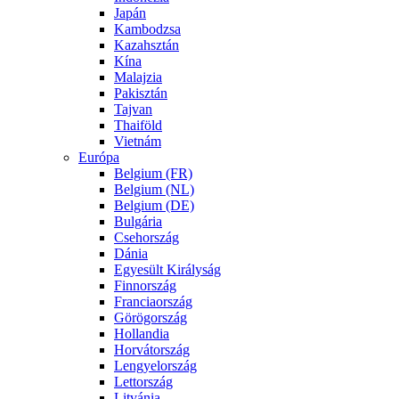
Japán
Kambodzsa
Kazahsztán
Kína
Malajzia
Pakisztán
Tajvan
Thaiföld
Vietnám
Európa
Belgium (FR)
Belgium (NL)
Belgium (DE)
Bulgária
Csehország
Dánia
Egyesült Királyság
Finnország
Franciaország
Görögország
Hollandia
Horvátország
Lengyelország
Lettország
Litvánia