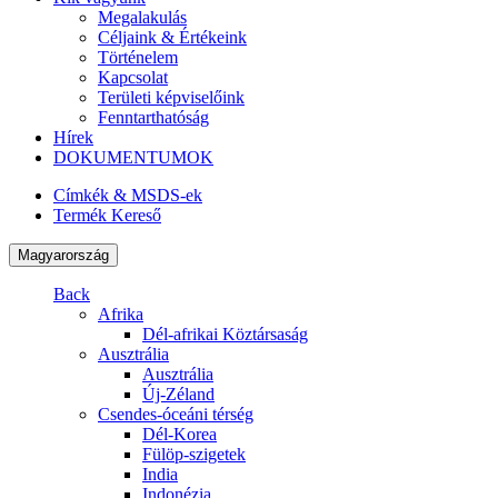
Megalakulás
Céljaink & Értékeink
Történelem
Kapcsolat
Területi képviselőink
Fenntarthatóság
Hírek
DOKUMENTUMOK
Címkék & MSDS-ek
Termék Kereső
Magyarország
Back
Afrika
Dél-afrikai Köztársaság
Ausztrália
Ausztrália
Új-Zéland
Csendes-óceáni térség
Dél-Korea
Fülöp-szigetek
India
Indonézia