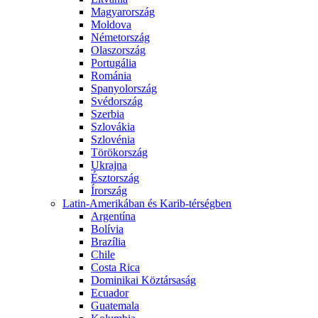
Magyarország
Moldova
Németország
Olaszország
Portugália
Románia
Spanyolország
Svédország
Szerbia
Szlovákia
Szlovénia
Törökország
Ukrajna
Észtország
Írország
Latin-Amerikában és Karib-térségben
Argentína
Bolívia
Brazília
Chile
Costa Rica
Dominikai Köztársaság
Ecuador
Guatemala