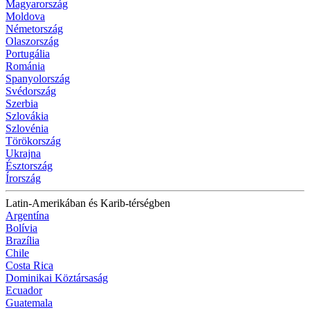
Magyarország
Moldova
Németország
Olaszország
Portugália
Románia
Spanyolország
Svédország
Szerbia
Szlovákia
Szlovénia
Törökország
Ukrajna
Észtország
Írország
Latin-Amerikában és Karib-térségben
Argentína
Bolívia
Brazília
Chile
Costa Rica
Dominikai Köztársaság
Ecuador
Guatemala