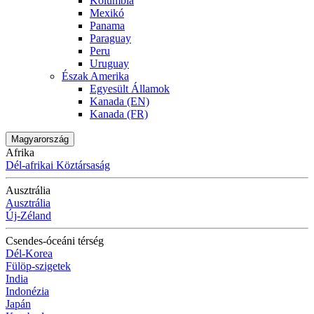
Kolumbia
Mexikó
Panama
Paraguay
Peru
Uruguay
Észak Amerika
Egyesült Államok
Kanada (EN)
Kanada (FR)
Magyarország
Afrika
Dél-afrikai Köztársaság
Ausztrália
Ausztrália
Új-Zéland
Csendes-óceáni térség
Dél-Korea
Fülöp-szigetek
India
Indonézia
Japán