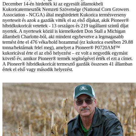
December 14-én hirdették ki az egyesült államokbeli
Kukoricatermesztők Nemzeti Szövetsége (National Corn Growers
Association - NCGA) által meghirdetett Kukorica termésverseny
nyerteseit és azok a gazdák vitték el az első díjakat, akik Pioneer®
hibridkukoricát vetettek - 13 országos és 219 tagállami szintű díjat
nyertek. A nyertesek közül is kiemelkedett Don Stall a Michigan
állambeli Charlotte-ból, aki mindent egybevetve a legmagasabb
termést érte el 476 véka/hold hozammal (ez kukorica esetében 29.88
tonna/hektárnak felel meg), amelyet a Pioneer® P0720AM™
kukoricával érte el az első helyezést – ez volt a negyedik egymást
követő év, amikor Pioneer® termék segítségével érték el ezt a címet.
A Pioneer® hibridkukoricát termesztő gazdák összesen 41 államban
értek el első vagy második helyezést.