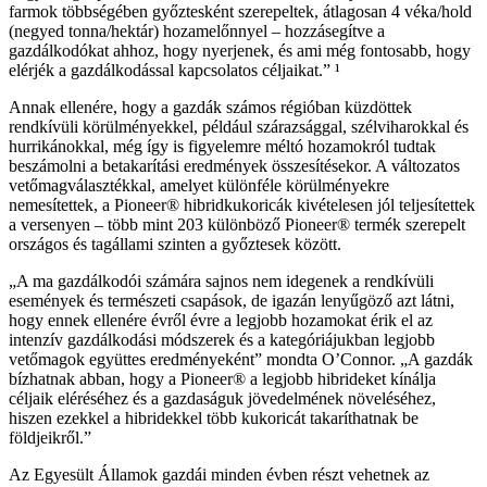
farmok többségében győztesként szerepeltek, átlagosan 4 véka/hold
(negyed tonna/hektár) hozamelőnnyel – hozzásegítve a
gazdálkodókat ahhoz, hogy nyerjenek, és ami még fontosabb, hogy
elérjék a gazdálkodással kapcsolatos céljaikat.” ¹
Annak ellenére, hogy a gazdák számos régióban küzdöttek
rendkívüli körülményekkel, például szárazsággal, szélviharokkal és
hurrikánokkal, még így is figyelemre méltó hozamokról tudtak
beszámolni a betakarítási eredmények összesítésekor. A változatos
vetőmagválasztékkal, amelyet különféle körülményekre
nemesítettek, a Pioneer® hibridkukoricák kivételesen jól teljesítettek
a versenyen – több mint 203 különböző Pioneer® termék szerepelt
országos és tagállami szinten a győztesek között.
„A ma gazdálkodói számára sajnos nem idegenek a rendkívüli
események és természeti csapások, de igazán lenyűgöző azt látni,
hogy ennek ellenére évről évre a legjobb hozamokat érik el az
intenzív gazdálkodási módszerek és a kategóriájukban legjobb
vetőmagok együttes eredményeként” mondta O’Connor. „A gazdák
bízhatnak abban, hogy a Pioneer® a legjobb hibrideket kínálja
céljaik eléréséhez és a gazdaságuk jövedelmének növeléséhez,
hiszen ezekkel a hibridekkel több kukoricát takaríthatnak be
földjeikről.”
Az Egyesült Államok gazdái minden évben részt vehetnek az