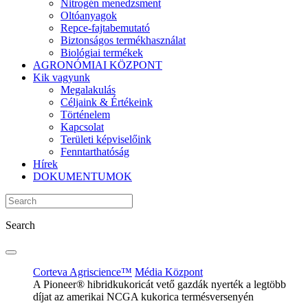
Nitrogén menedzsment
Oltóanyagok
Repce-fajtabemutató
Biztonságos termékhasználat
Biológiai termékek
AGRONÓMIAI KÖZPONT
Kik vagyunk
Megalakulás
Céljaink & Értékeink
Történelem
Kapcsolat
Területi képviselőink
Fenntarthatóság
Hírek
DOKUMENTUMOK
Search
Corteva Agriscience™
Média Központ
A Pioneer® hibridkukoricát vető gazdák nyerték a legtöbb
díjat az amerikai NCGA kukorica termésversenyén