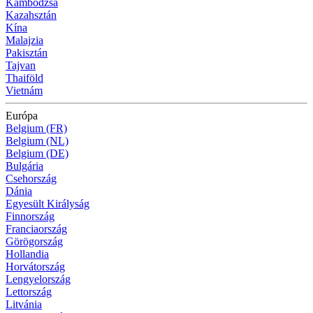
Kambodzsa
Kazahsztán
Kína
Malajzia
Pakisztán
Tajvan
Thaiföld
Vietnám
Európa
Belgium (FR)
Belgium (NL)
Belgium (DE)
Bulgária
Csehország
Dánia
Egyesült Királyság
Finnország
Franciaország
Görögország
Hollandia
Horvátország
Lengyelország
Lettország
Litvánia