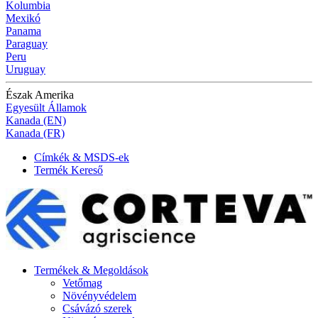
Kolumbia
Mexikó
Panama
Paraguay
Peru
Uruguay
Észak Amerika
Egyesült Államok
Kanada (EN)
Kanada (FR)
Címkék & MSDS-ek
Termék Kereső
Termékek & Megoldások
Vetőmag
Növényvédelem
Csávázó szerek