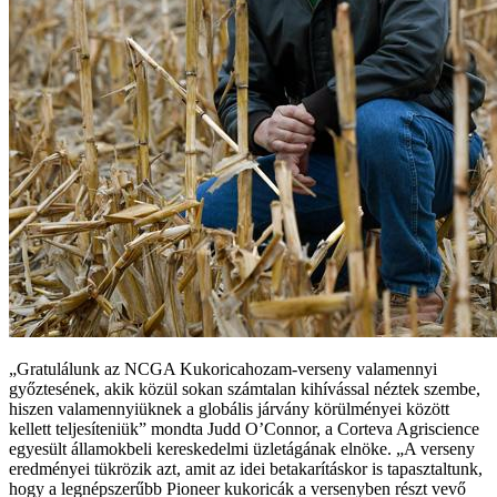
„Gratulálunk az NCGA Kukoricahozam-verseny valamennyi
győztesének, akik közül sokan számtalan kihívással néztek szembe,
hiszen valamennyiüknek a globális járvány körülményei között
kellett teljesíteniük” mondta Judd O’Connor, a Corteva Agriscience
egyesült államokbeli kereskedelmi üzletágának elnöke. „A verseny
eredményei tükrözik azt, amit az idei betakarításkor is tapasztaltunk,
hogy a legnépszerűbb Pioneer kukoricák a versenyben részt vevő