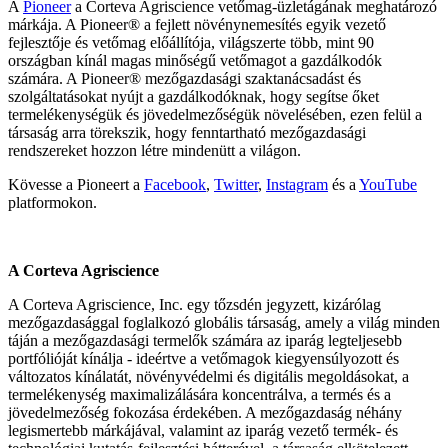
A
Pioneer
a Corteva Agriscience vetőmag-üzletágának meghatározó
márkája. A Pioneer® a fejlett növénynemesítés egyik vezető
fejlesztője és vetőmag előállítója, világszerte több, mint 90
országban kínál magas minőségű vetőmagot a gazdálkodók
számára. A Pioneer® mezőgazdasági szaktanácsadást és
szolgáltatásokat nyújt a gazdálkodóknak, hogy segítse őket
termelékenységük és jövedelmezőségük növelésében, ezen felül a
társaság arra törekszik, hogy fenntartható mezőgazdasági
rendszereket hozzon létre mindenütt a világon.
Kövesse a Pioneert a
Facebook
,
Twitter
,
Instagram
és a
YouTube
platformokon.
A Corteva Agriscience
A Corteva Agriscience, Inc. egy tőzsdén jegyzett, kizárólag
mezőgazdasággal foglalkozó globális társaság, amely a világ minden
táján a mezőgazdasági termelők számára az iparág legteljesebb
portfólióját kínálja - ideértve a vetőmagok kiegyensúlyozott és
változatos kínálatát, növényvédelmi és digitális megoldásokat, a
termelékenység maximalizálására koncentrálva, a termés és a
jövedelmezőség fokozása érdekében. A mezőgazdaság néhány
legismertebb márkájával, valamint az iparág vezető termék- és