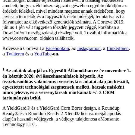
technológiai kutatás-fejlesztési hátterével, a társaság elkötelezett
amellett, hogy az élelmiszer ágazat egészében együttműködjön az
érdekelt felekkel, mivel mindent megtesz annak érdekében, hogy
javítsa a termelők és a fogyasztók életminőségét, fenntartva ezt a
folyamatot az elkövetkező generációk számára. A Corteva 2019.
június 1-jén vált független tőzsdén jegyzett céggé, korábban a
DowDuPont mezőgazdasági részlege volt. További információk a
www.corteva.com oldalon találhatók.
Kövesse a Corteva-t a
Facebookon
, az
Instagramon
,
a
LinkedInen
,
a
Twitteren
és a
YouTube
-on.
1
Az adatok alapját az Egyesült Államokban ez év november 1-
én készült 2020. évi összehasonlítások képezik. Az
összehasonlítás valamennyi versenytárs adatai alapján készült,
egyeztetett technológiai szegmensek mellett, hacsak másként
nincs jelezve, és a versenytársak márkáinak +/- 3 CRM
tartományán belül.
A YieldGard® és a YieldGard Corn Borer design, a Roundup
Ready® és a Roundup Ready 2 Xtend® licensz megállapodás
alapján használt védjegyek, a védjegy tulajdonosa aMonsanto
Technology LLC.