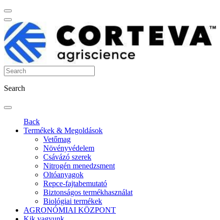
Search
Back
Termékek & Megoldások
Vetőmag
Növényvédelem
Csávázó szerek
Nitrogén menedzsment
Oltóanyagok
Repce-fajtabemutató
Biztonságos termékhasználat
Biológiai termékek
AGRONÓMIAI KÖZPONT
Kik vagyunk