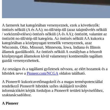
A farmerek hat kategóriában versenyeznek, ezek a következők:
öntözés nélküli (A és AA); no-till/strip-till (azaz talajművelés nélküli
/ sorközműveléses) öntözés nélküli (A és AA); öntözött, valamint az
öntözött no-till/strip-till kategória. Az öntözés nélküli AA kukorica
kategóriában a középnyugati termelők versenyeznek, azaz
Wisconsin, Ohio, Missouri, Minnesota, Iowa, Indiana és Illinois
államok gazdálkodói. Az öntözés nélküli A osztályban a felsorolt
középnyugati államokon kívül valamennyi kontinentális tagállam
gazdái versenyezhetnek.
Az országos és a tagállami győztesek névsora, az elért hozamok és a
hibridek neve a
Pioneer.com/NCGA
oldalon található.
A Pioneer® kukoricavetőmagokról és a magas terméspotenciállal
rendelkező Pioneer® hibridek széles skálájáról további
információkért kérjük forduljon a Pioneer® területi képviselőihez,
szaktanácsadóihoz.
A Pioneer