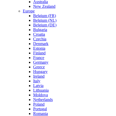
Australia
New Zealand
Europe
Belgium (FR)
Belgium (NL)
Belgium (DE)
Bulgaria
Croatia
Czechia
Denmark
Estonia
Finland
France
Germany
Greece
Hungary
Ireland
Italy
Latvia
Lithuania
Moldova
Netherlands
Poland
Portugal
Romania