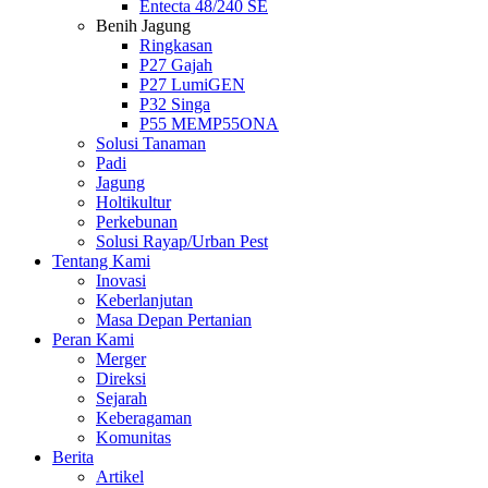
Entecta 48/240 SE
Benih Jagung
Ringkasan
P27 Gajah
P27 LumiGEN
P32 Singa
P55 MEMP55ONA
Solusi Tanaman
Padi
Jagung
Holtikultur
Perkebunan
Solusi Rayap/Urban Pest
Tentang Kami
Inovasi
Keberlanjutan
Masa Depan Pertanian
Peran Kami
Merger
Direksi
Sejarah
Keberagaman
Komunitas
Berita
Artikel