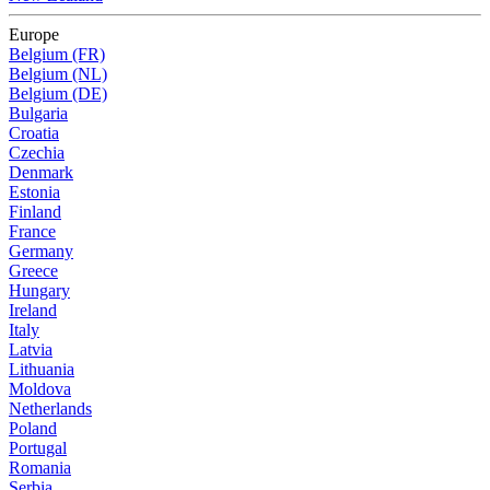
Europe
Belgium (FR)
Belgium (NL)
Belgium (DE)
Bulgaria
Croatia
Czechia
Denmark
Estonia
Finland
France
Germany
Greece
Hungary
Ireland
Italy
Latvia
Lithuania
Moldova
Netherlands
Poland
Portugal
Romania
Serbia