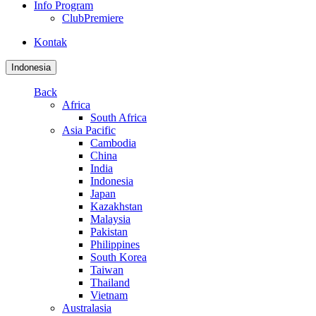
Info Program
ClubPremiere
Kontak
Indonesia
Back
Africa
South Africa
Asia Pacific
Cambodia
China
India
Indonesia
Japan
Kazakhstan
Malaysia
Pakistan
Philippines
South Korea
Taiwan
Thailand
Vietnam
Australasia