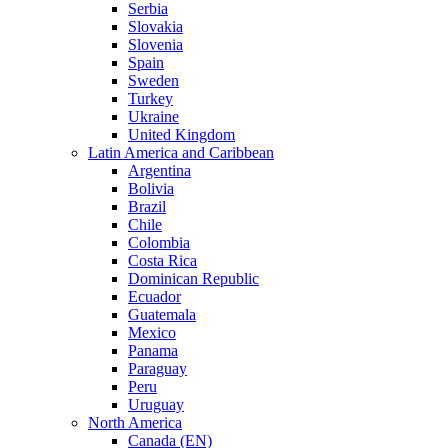
Serbia
Slovakia
Slovenia
Spain
Sweden
Turkey
Ukraine
United Kingdom
Latin America and Caribbean
Argentina
Bolivia
Brazil
Chile
Colombia
Costa Rica
Dominican Republic
Ecuador
Guatemala
Mexico
Panama
Paraguay
Peru
Uruguay
North America
Canada (EN)