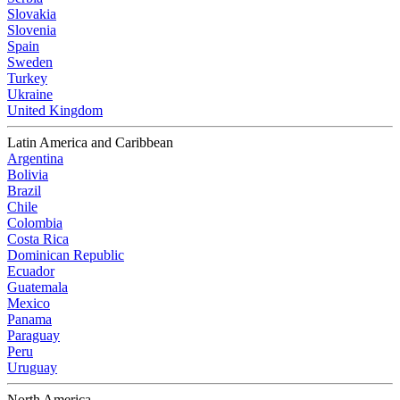
Slovakia
Slovenia
Spain
Sweden
Turkey
Ukraine
United Kingdom
Latin America and Caribbean
Argentina
Bolivia
Brazil
Chile
Colombia
Costa Rica
Dominican Republic
Ecuador
Guatemala
Mexico
Panama
Paraguay
Peru
Uruguay
North America