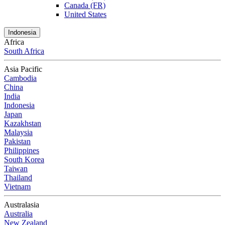
Canada (FR)
United States
Indonesia
Africa
South Africa
Asia Pacific
Cambodia
China
India
Indonesia
Japan
Kazakhstan
Malaysia
Pakistan
Philippines
South Korea
Taiwan
Thailand
Vietnam
Australasia
Australia
New Zealand