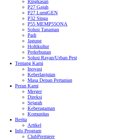
Ringkasan
P27 Gajah
P27 LumiGEN
P32 Singa
P55 MEMP55ONA
Solusi Tanaman
Padi
Jagung
Holtikultur
Perkebunan
Solusi Rayap/Urban Pest
Tentang Kami
Inovasi
Keberlanjutan
Masa Depan Pertanian
Peran Kami
Merger
Direksi
Sejarah
Keberagaman
Komunitas
Berita
Artikel
Info Program
ClubPremiere