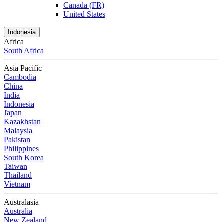
Canada (FR)
United States
Indonesia
Africa
South Africa
Asia Pacific
Cambodia
China
India
Indonesia
Japan
Kazakhstan
Malaysia
Pakistan
Philippines
South Korea
Taiwan
Thailand
Vietnam
Australasia
Australia
New Zealand