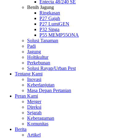
Entecta 48/240 SE
Benih Jagung
Ringkasan
P27 Gajah
P27 LumiGEN
P32 Singa
P55 MEMP55ONA
Solusi Tanaman
Padi
Jagung
Holtikultur
Perkebunan
Solusi Rayap/Urban Pest
Tentang Kami
Inovasi
Keberlanjutan
Masa Depan Pertanian
Peran Kami
Merger
Direksi
Sejarah
Keberagaman
Komunitas
Berita
Artikel