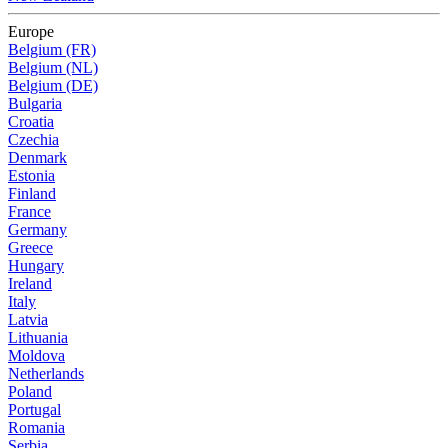
Europe
Belgium (FR)
Belgium (NL)
Belgium (DE)
Bulgaria
Croatia
Czechia
Denmark
Estonia
Finland
France
Germany
Greece
Hungary
Ireland
Italy
Latvia
Lithuania
Moldova
Netherlands
Poland
Portugal
Romania
Serbia