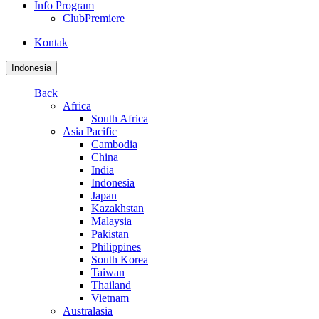
Info Program
ClubPremiere
Kontak
Indonesia
Back
Africa
South Africa
Asia Pacific
Cambodia
China
India
Indonesia
Japan
Kazakhstan
Malaysia
Pakistan
Philippines
South Korea
Taiwan
Thailand
Vietnam
Australasia