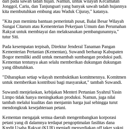
dari pada sawah tadah hujan. Namun, untuk wilayah Kecamatan
Jonggol, Cariu, dan Tanjungsari yang banyak sawah tadah hujannya
kita membutuhkan embung atau Waduk Cijuray," katanya.
"Kita pun meminta bantuan pemerintah pusat, Balai Besar Wilayah
Sungai Citarum atau Kementerian Pekerjaan Umum dan Perumahan
Rakyat untuk membiayai dan melaksanakan pembangunannya,"
tutur Siti.
Pada kesempatan terpisah, Direktur Jenderal Tanaman Pangan
Kementerian Pertanian (Kementan), Suwandi berharap Kabupaten
Bogor memiliki andil untuk menambah sumbangan produksi padi.
Kementan tentunya akan selalu memberikan dukungan dukungan
yang dibutuhkan.
"Diharapkan setiap wilayah membuktikan komitmennya. Komitmen
untuk memberikan kontribusi bagi masyarakat," tambah Suwandi.
Suwandi menjelaskan, kebijakan Menteri Pertanian Syahrul Yasin
Limpo tidak hanya meningkatkan produksi. Namun, juga nilai
tambah melalui kualitas dan menjamin harga jual sehingga turut
mendongkrak kesejahteraan petani.
Kementan mengajak semua daerah mengembangkan korporasi
petani yang di dalamnya terdapat pengoptimalan fasilitas dana
Kredit Usaha Rakyat (KUR) menjadi menyediakan off taker yakni