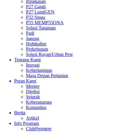
Ringkasan
P27 Gajah
P27 LumiGEN
P32 Singa
P55 MEMP55ONA
Solusi Tanaman
Padi
Jagung
Holtikultur
Perkebunan
Solusi Rayap/Urban Pest
Tentang Kami
Inovasi
Keberlanjutan
Masa Depan Pertanian
Peran Kami
Merger
Direksi
Sejarah
Keberagaman
Komunitas
Berita
Artikel
Info Program
ClubPremiere