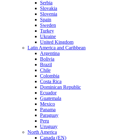
Serbia
Slovakia
Slovenia
Spain
Sweden
Turkey
Ukraine
United Kingdom
Latin America and Caribbean
Argentina
Bolivia
Brazil
Chile
Colombia
Costa Rica
Dominican Republic
Ecuador
Guatemala
Mexico
Panama
Paraguay
Peru
Uruguay
North America
Canada (EN)