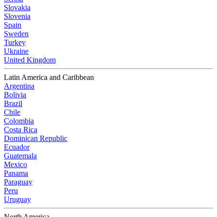
Slovakia
Slovenia
Spain
Sweden
Turkey
Ukraine
United Kingdom
Latin America and Caribbean
Argentina
Bolivia
Brazil
Chile
Colombia
Costa Rica
Dominican Republic
Ecuador
Guatemala
Mexico
Panama
Paraguay
Peru
Uruguay
North America