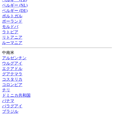
ベルギー (NL)
ベルギー (DE)
ポルトガル
ポーランド
モルドバ
ラトビア
リトアニア
ルーマニア
中南米
アルゼンチン
ウルグアイ
エクアドル
グアテマラ
コスタリカ
コロンビア
チリ
ドミニカ共和国
パナマ
パラグアイ
ブラジル