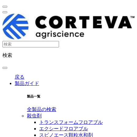
検索
戻る
製品ガイド
製品一覧
全製品の検索
殺虫剤
トランスフォームフロアブル
エクシードフロアブル
スピノエース顆粒水和剤