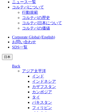
ニュース一覧
コルテバについて
行動規範
コルテバの歴史
コルテバ日本について
コルテバの価値
Corporate Global (English)
お問い合わせ
SDS一覧
日本
Back
アジア太平洋
インド
インドネシア
カザフスタン
カンボジア
タイ
パキスタン
フィリピン