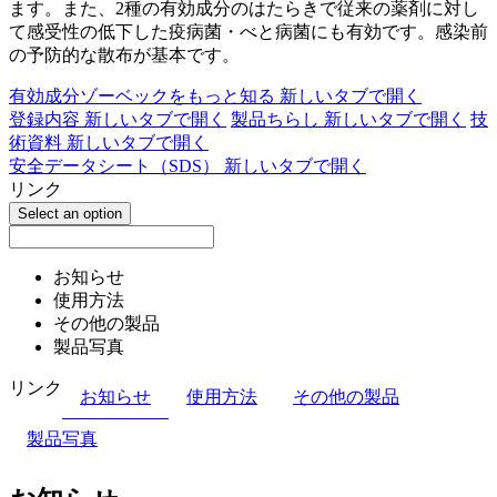
ます。また、2種の有効成分のはたらきで従来の薬剤に対し
て感受性の低下した疫病菌・べと病菌にも有効です。感染前
の予防的な散布が基本です。
有効成分ゾーベックをもっと知る
新しいタブで開く
登録内容
新しいタブで開く
製品ちらし
新しいタブで開く
技
術資料
新しいタブで開く
安全データシート（SDS）
新しいタブで開く
リンク
Select an option
お知らせ
使用方法
その他の製品
製品写真
リンク
お知らせ
使用方法
その他の製品
製品写真