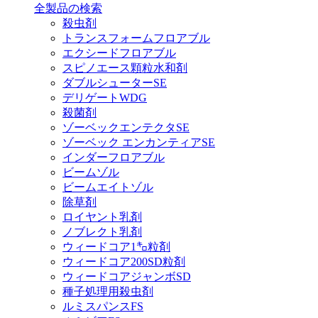
全製品の検索
殺虫剤
トランスフォームフロアブル
エクシードフロアブル
スピノエース顆粒水和剤
ダブルシューターSE
デリゲートWDG
殺菌剤
ゾーベックエンテクタSE
ゾーベック エンカンティアSE
インダーフロアブル
ビームゾル
ビームエイトゾル
除草剤
ロイヤント乳剤
ノブレクト乳剤
ウィードコア1㌔粒剤
ウィードコア200SD粒剤
ウィードコアジャンボSD
種子処理用殺虫剤
ルミスパンスFS