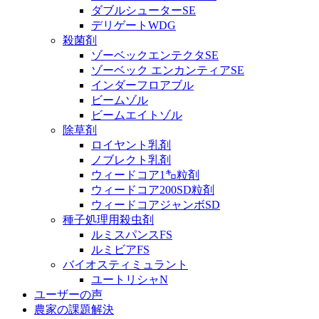
ダブルシューターSE
デリゲートWDG
殺菌剤
ゾーベックエンテクタSE
ゾーベック エンカンティアSE
インダーフロアブル
ビームゾル
ビームエイトゾル
除草剤
ロイヤント乳剤
ノブレクト乳剤
ウィードコア1㌔粒剤
ウィードコア200SD粒剤
ウィードコアジャンボSD
種子処理用殺虫剤
ルミスパンスFS
ルミビアFS
バイオスティミュラント
ユートリシャN
ユーザーの声
農家の課題解決