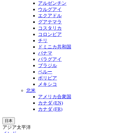
アルゼンチン
ウルグアイ
エクアドル
グアテマラ
コスタリカ
コロンビア
チリ
ドミニカ共和国
パナマ
パラグアイ
ブラジル
ペルー
ボリビア
メキシコ
北米
アメリカ合衆国
カナダ (EN)
カナダ (FR)
日本
アジア太平洋