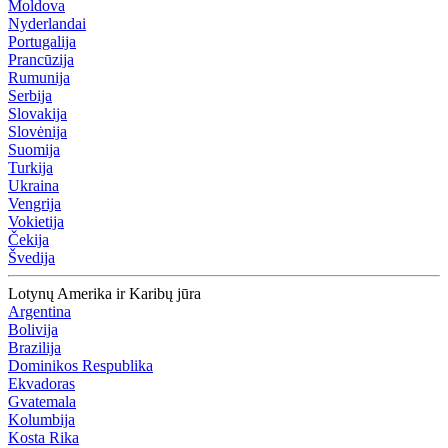
Moldova
Nyderlandai
Portugalija
Prancūzija
Rumunija
Serbija
Slovakija
Slovėnija
Suomija
Turkija
Ukraina
Vengrija
Vokietija
Čekija
Švedija
Lotynų Amerika ir Karibų jūra
Argentina
Bolivija
Brazilija
Dominikos Respublika
Ekvadoras
Gvatemala
Kolumbija
Kosta Rika