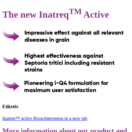
TM
The new Inatreq
Active
Etiketės
Inatreq™ active Broschüre
opens in a new tab
More information about our product and