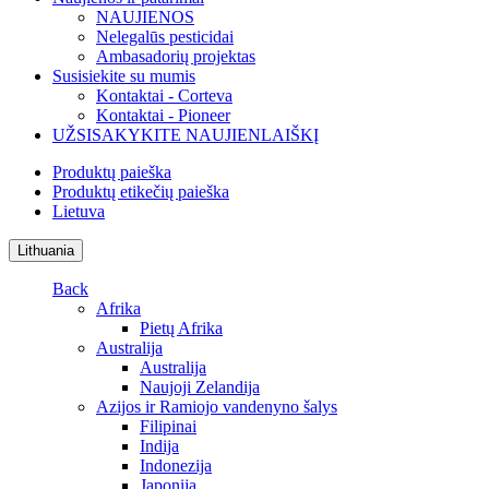
NAUJIENOS
Nelegalūs pesticidai
Ambasadorių projektas
Susisiekite su mumis
Kontaktai - Corteva
Kontaktai - Pioneer
UŽSISAKYKITE NAUJIENLAIŠKĮ
Produktų paieška
Produktų etikečių paieška
Lietuva
Lithuania
Back
Afrika
Pietų Afrika
Australija
Australija
Naujoji Zelandija
Azijos ir Ramiojo vandenyno šalys
Filipinai
Indija
Indonezija
Japonija