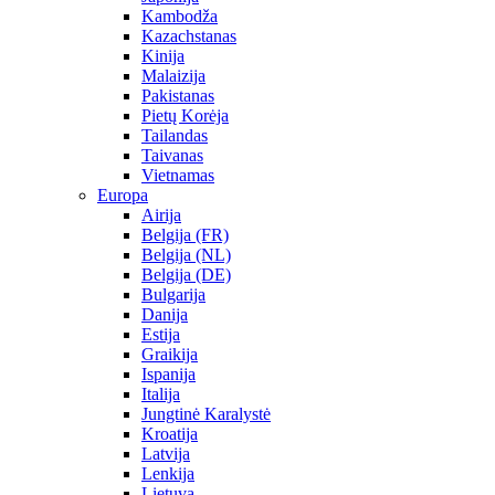
Kambodža
Kazachstanas
Kinija
Malaizija
Pakistanas
Pietų Korėja
Tailandas
Taivanas
Vietnamas
Europa
Airija
Belgija (FR)
Belgija (NL)
Belgija (DE)
Bulgarija
Danija
Estija
Graikija
Ispanija
Italija
Jungtinė Karalystė
Kroatija
Latvija
Lenkija
Lietuva