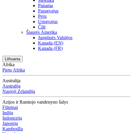
Meksika
Panama
Paragvajus
Peru
Urugvajus
Čilė
Šiaurės Amerika
Jungtinės Valstijos
Kanada (EN)
Kanada (FR)
Lithuania
Afrika
Pietų Afrika
Australija
Australija
Naujoji Zelandija
Azijos ir Ramiojo vandenyno šalys
Filipinai
Indija
Indonezija
Japonija
Kambodža