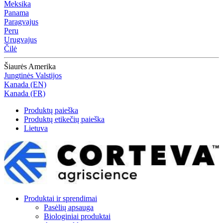
Meksika
Panama
Paragvajus
Peru
Urugvajus
Čilė
Šiaurės Amerika
Jungtinės Valstijos
Kanada (EN)
Kanada (FR)
Produktų paieška
Produktų etikečių paieška
Lietuva
Produktai ir sprendimai
Pasėlių apsauga
Biologiniai produktai