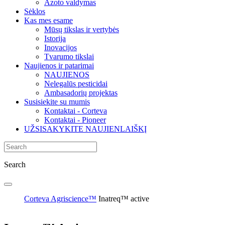
Azoto valdymas
Sėklos
Kas mes esame
Mūsų tikslas ir vertybės
Istorija
Inovacijos
Tvarumo tikslai
Naujienos ir patarimai
NAUJIENOS
Nelegalūs pesticidai
Ambasadorių projektas
Susisiekite su mumis
Kontaktai - Corteva
Kontaktai - Pioneer
UŽSISAKYKITE NAUJIENLAIŠKĮ
Search
Corteva Agriscience™
Inatreq™ active