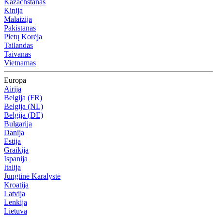
Kazachstanas
Kinija
Malaizija
Pakistanas
Pietų Korėja
Tailandas
Taivanas
Vietnamas
Europa
Airija
Belgija (FR)
Belgija (NL)
Belgija (DE)
Bulgarija
Danija
Estija
Graikija
Ispanija
Italija
Jungtinė Karalystė
Kroatija
Latvija
Lenkija
Lietuva