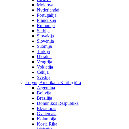
Moldova
Nyderlandai
Portugalija
Prancūzija
Rumunija
Serbija
Slovakija
Slovėnija
Suomija
Turkija
Ukraina
Vengrija
Vokietija
Čekija
Švedija
Lotynų Amerika ir Karibų jūra
Argentina
Bolivija
Brazilija
Dominikos Respublika
Ekvadoras
Gvatemala
Kolumbija
Kosta Rika