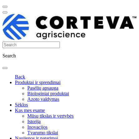
Search
Back
Produktai ir sprendimai
Pasėlių apsauga
Biologiniai produktai
Azoto valdymas
Sėklos
Kas mes esame
Mūsų tikslas ir vertybės
Istorija
Inovacijos
Tvarumo tikslai
Naujienos ir patarimai