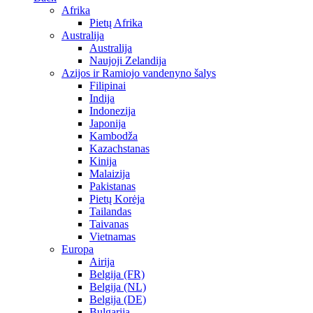
Afrika
Pietų Afrika
Australija
Australija
Naujoji Zelandija
Azijos ir Ramiojo vandenyno šalys
Filipinai
Indija
Indonezija
Japonija
Kambodža
Kazachstanas
Kinija
Malaizija
Pakistanas
Pietų Korėja
Tailandas
Taivanas
Vietnamas
Europa
Airija
Belgija (FR)
Belgija (NL)
Belgija (DE)
Bulgarija