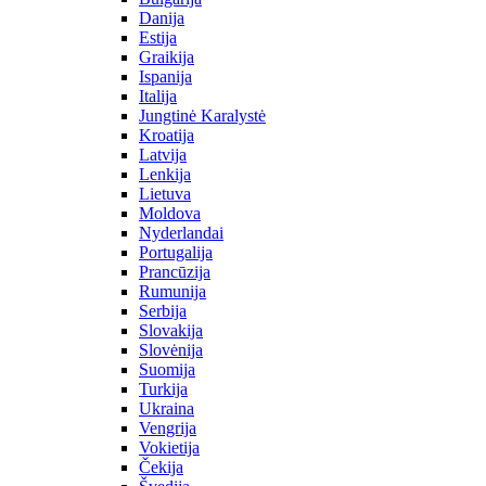
Danija
Estija
Graikija
Ispanija
Italija
Jungtinė Karalystė
Kroatija
Latvija
Lenkija
Lietuva
Moldova
Nyderlandai
Portugalija
Prancūzija
Rumunija
Serbija
Slovakija
Slovėnija
Suomija
Turkija
Ukraina
Vengrija
Vokietija
Čekija