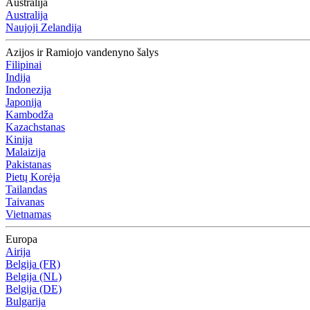
Australija
Australija
Naujoji Zelandija
Azijos ir Ramiojo vandenyno šalys
Filipinai
Indija
Indonezija
Japonija
Kambodža
Kazachstanas
Kinija
Malaizija
Pakistanas
Pietų Korėja
Tailandas
Taivanas
Vietnamas
Europa
Airija
Belgija (FR)
Belgija (NL)
Belgija (DE)
Bulgarija