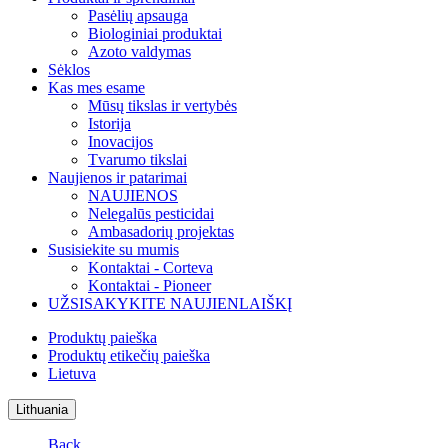
Pasėlių apsauga
Biologiniai produktai
Azoto valdymas
Sėklos
Kas mes esame
Mūsų tikslas ir vertybės
Istorija
Inovacijos
Tvarumo tikslai
Naujienos ir patarimai
NAUJIENOS
Nelegalūs pesticidai
Ambasadorių projektas
Susisiekite su mumis
Kontaktai - Corteva
Kontaktai - Pioneer
UŽSISAKYKITE NAUJIENLAIŠKĮ
Produktų paieška
Produktų etikečių paieška
Lietuva
Lithuania
Back