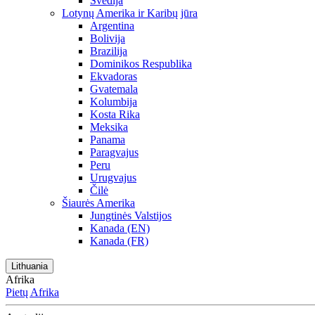
Švedija
Lotynų Amerika ir Karibų jūra
Argentina
Bolivija
Brazilija
Dominikos Respublika
Ekvadoras
Gvatemala
Kolumbija
Kosta Rika
Meksika
Panama
Paragvajus
Peru
Urugvajus
Čilė
Šiaurės Amerika
Jungtinės Valstijos
Kanada (EN)
Kanada (FR)
Lithuania
Afrika
Pietų Afrika