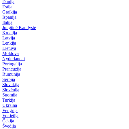
Danija
Estija
Graikija
Ispanija
Italija
Jungtinė Karalystė
Kroatija
Latvija
Lenkija
Lietuva
Moldova
Nyderlandai
Portugalija
Prancūzija
Rumunija
Serbija
Slovakija
Slovėnija
Suomija
Turkija
Ukraina
Vengrija
Vokietija
Čekija
Švedija