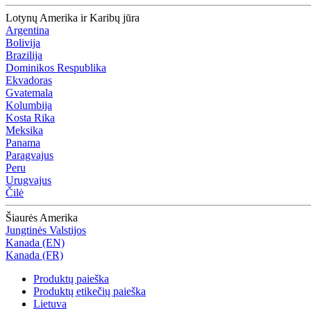
Lotynų Amerika ir Karibų jūra
Argentina
Bolivija
Brazilija
Dominikos Respublika
Ekvadoras
Gvatemala
Kolumbija
Kosta Rika
Meksika
Panama
Paragvajus
Peru
Urugvajus
Čilė
Šiaurės Amerika
Jungtinės Valstijos
Kanada (EN)
Kanada (FR)
Produktų paieška
Produktų etikečių paieška
Lietuva