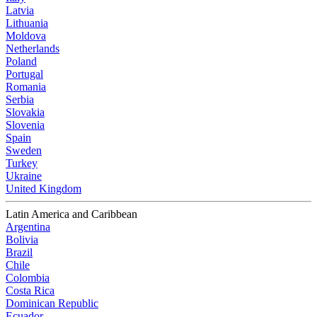
Latvia
Lithuania
Moldova
Netherlands
Poland
Portugal
Romania
Serbia
Slovakia
Slovenia
Spain
Sweden
Turkey
Ukraine
United Kingdom
Latin America and Caribbean
Argentina
Bolivia
Brazil
Chile
Colombia
Costa Rica
Dominican Republic
Ecuador