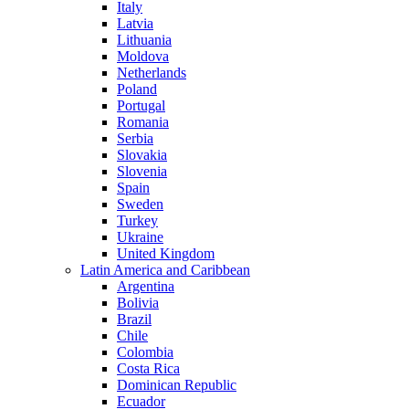
Italy
Latvia
Lithuania
Moldova
Netherlands
Poland
Portugal
Romania
Serbia
Slovakia
Slovenia
Spain
Sweden
Turkey
Ukraine
United Kingdom
Latin America and Caribbean
Argentina
Bolivia
Brazil
Chile
Colombia
Costa Rica
Dominican Republic
Ecuador