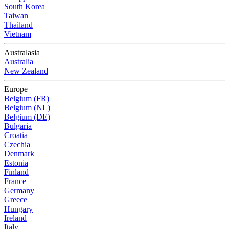
South Korea
Taiwan
Thailand
Vietnam
Australasia
Australia
New Zealand
Europe
Belgium (FR)
Belgium (NL)
Belgium (DE)
Bulgaria
Croatia
Czechia
Denmark
Estonia
Finland
France
Germany
Greece
Hungary
Ireland
Italy