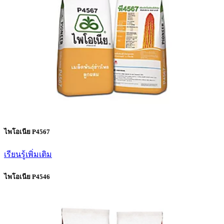
ไพโอเนีย P4567
เรียนรู้เพิ่มเติม
ไพโอเนีย P4546