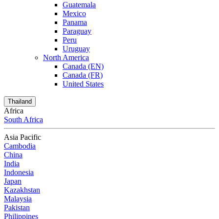
Guatemala
Mexico
Panama
Paraguay
Peru
Uruguay
North America
Canada (EN)
Canada (FR)
United States
Thailand
Africa
South Africa
Asia Pacific
Cambodia
China
India
Indonesia
Japan
Kazakhstan
Malaysia
Pakistan
Philippines