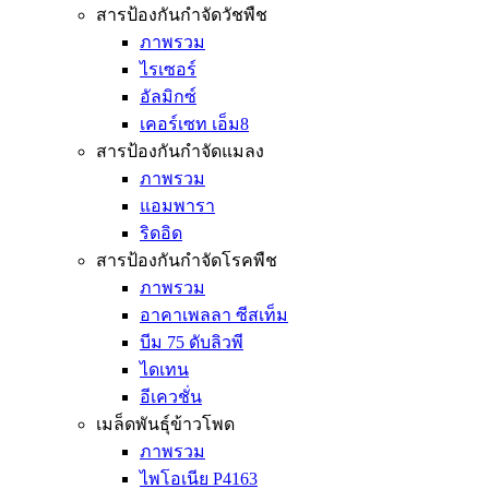
สารป้องกันกำจัดวัชพืช
ภาพรวม
ไรเซอร์
อัลมิกซ์
เคอร์เซท เอ็ม8
สารป้องกันกำจัดแมลง
ภาพรวม
แอมพารา
ริดอิด
สารป้องกันกำจัดโรคพืช
ภาพรวม
อาคาเพลลา ซีสเท็ม
บีม 75 ดับลิวพี
ไดเทน
อีเควชั่น
เมล็ดพันธุ์ข้าวโพด
ภาพรวม
ไพโอเนีย P4163