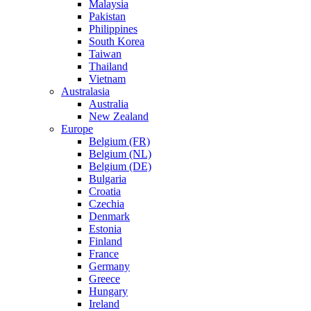
Malaysia
Pakistan
Philippines
South Korea
Taiwan
Thailand
Vietnam
Australasia
Australia
New Zealand
Europe
Belgium (FR)
Belgium (NL)
Belgium (DE)
Bulgaria
Croatia
Czechia
Denmark
Estonia
Finland
France
Germany
Greece
Hungary
Ireland