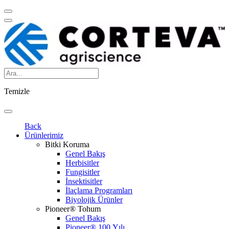
Temizle
Back
Ürünlerimiz
Bitki Koruma
Genel Bakış
Herbisitler
Fungisitler
İnsektisitler
İlaçlama Programları
Biyolojik Ürünler
Pioneer® Tohum
Genel Bakış
Pioneer® 100.Yılı