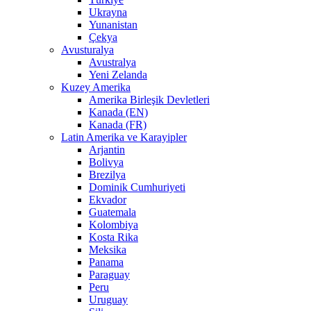
Ukrayna
Yunanistan
Çekya
Avusturalya
Avustralya
Yeni Zelanda
Kuzey Amerika
Amerika Birleşik Devletleri
Kanada (EN)
Kanada (FR)
Latin Amerika ve Karayipler
Arjantin
Bolivya
Brezilya
Dominik Cumhuriyeti
Ekvador
Guatemala
Kolombiya
Kosta Rika
Meksika
Panama
Paraguay
Peru
Uruguay