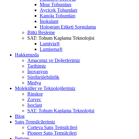
Mısır Tohumları
Ayçiçek Tohumları
Kanola Tohumları
İnokulant
Hologram Etiketi Sorgulama
Bitki Besleme
SAT: Tohum Kaplama Teknolojisi
Lumivia®
Lumisena®
Hakkımızda
Amacımız ve Değerlerimiz
Tarihimiz
İnovasyon
Sürdürülebilirlik
Medya
Moleküller ve Teknolojilerimiz
Rinskor
Zorvec
Isoclast
SAT: Tohum Kaplama Teknolojisi
Blog
Satış Temsilcilerimiz
Corteva Satış Temsilcileri
Pioneer Satış Temsilcileri
İletişim