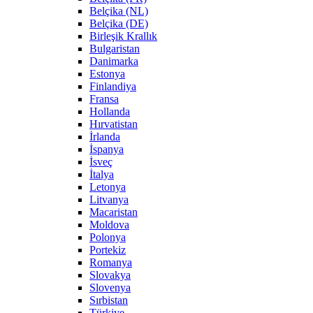
Belçika (NL)
Belçika (DE)
Birleşik Krallık
Bulgaristan
Danimarka
Estonya
Finlandiya
Fransa
Hollanda
Hırvatistan
İrlanda
İspanya
İsveç
İtalya
Letonya
Litvanya
Macaristan
Moldova
Polonya
Portekiz
Romanya
Slovakya
Slovenya
Sırbistan
Türkiye