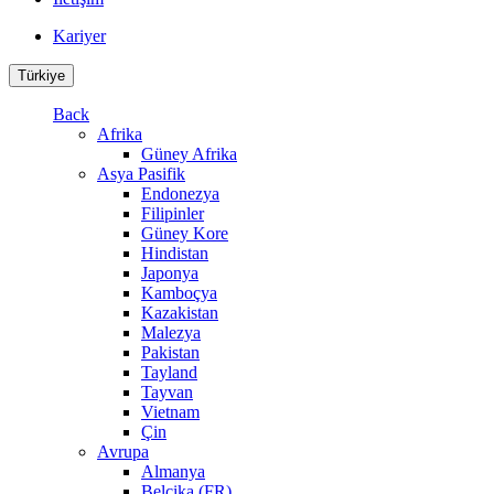
Kariyer
Türkiye
Back
Afrika
Güney Afrika
Asya Pasifik
Endonezya
Filipinler
Güney Kore
Hindistan
Japonya
Kamboçya
Kazakistan
Malezya
Pakistan
Tayland
Tayvan
Vietnam
Çin
Avrupa
Almanya
Belçika (FR)