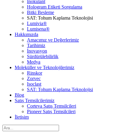
İnokulant
Hologram Etiketi Sorgulama
Bitki Besleme
SAT: Tohum Kaplama Teknolojisi
Lumivia®
Lumisena®
Hakkımızda
Amacımız ve Değerlerimiz
Tarihimiz
İnovasyon
Sürdürülebilirlik
Medya
Moleküller ve Teknolojilerimiz
Rinskor
Zorvec
Isoclast
SAT: Tohum Kaplama Teknolojisi
Blog
Satış Temsilcilerimiz
Corteva Satış Temsilcileri
Pioneer Satış Temsilcileri
İletişim