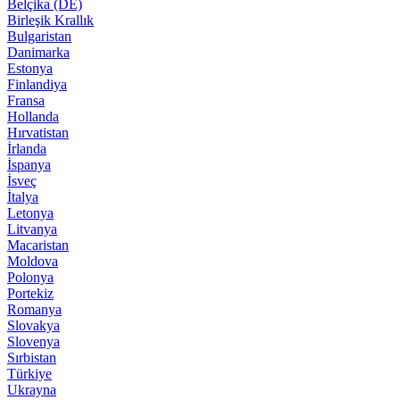
Belçika (DE)
Birleşik Krallık
Bulgaristan
Danimarka
Estonya
Finlandiya
Fransa
Hollanda
Hırvatistan
İrlanda
İspanya
İsveç
İtalya
Letonya
Litvanya
Macaristan
Moldova
Polonya
Portekiz
Romanya
Slovakya
Slovenya
Sırbistan
Türkiye
Ukrayna