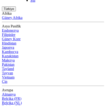
Şili
Türkiye
Afrika
Güney Afrika
Asya Pasifik
Endonezya
Filipinler
Güney Kore
Hindistan
Japonya
Kamboçya
Kazakistan
Malezya
Pakistan
Tayland
Tayvan
Vietnam
Çin
Avrupa
Almanya
Belçika (FR)
Belçika (NL)