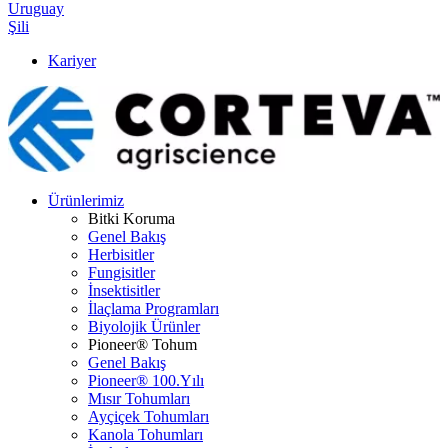
Uruguay
Şili
Kariyer
Ürünlerimiz
Bitki Koruma
Genel Bakış
Herbisitler
Fungisitler
İnsektisitler
İlaçlama Programları
Biyolojik Ürünler
Pioneer® Tohum
Genel Bakış
Pioneer® 100.Yılı
Mısır Tohumları
Ayçiçek Tohumları
Kanola Tohumları