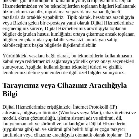
pikseller gibi teknolojilerin kullanımı yoluyla toplayabiliriz. Dijital
Hizmetlerimizden ve bu teknolojilerden toplanan bilgileri kullanarak
bizim adımıza analiz, raporlama ve pazarlama yapan üçüncü
taraflarla da ortaklık yapabiliriz. Tipik olarak, hesabınız aracılığıyla
veya Bizden gelen bir e-postaya yanıt olarak Dijital Hizmetlerimize
erişmediğiniz sürece, Dijital Hizmetlerimiz aracılığıyla toplanan
bilgiler doğrudan hususi kimliğinizi ortaya çıkarmaz ancak toplanan
bilgilerden çıkarımlar yapılabilir veya sizi tanımlayan sahip
olabileceğimiz başka bilgilerle ilişkilendirilebilir.
Yürürlükteki yasalara bağlı olarak, bu teknolojilerin kullanılmasını
kabul veya reddetmenizi sağlamaya yönelik çerez onayı seçenekleri
sunuyoruz. Aşağıda, kullandığımız teknoloji türleri ve gizlilik
tercihlerinizi iletme yöntemleri ile ilgili özel bilgiler sunuyoruz.
Tarayıcınız veya Cihazınız Aracılığıyla
Bilgi
Dijital Hizmetlerimize eriştiğinizde, İnternet Protokolü (IP)
adresiniz, bilgisayar türünüz (Windows veya Mac), cihaz üreticisi ve
modeli, ekran çözünürlüğü, işletim sistemi adı ve sürümü, dil,
tarayıcınızın adı ve sürümü ve kullandığınız Dijital Hizmetlerin
(uygulama gibi) adı ve sürümü gibi belirli bilgiler çoğu tarayıcı
tarafından veya cihazınız aracılığıyla otomatik olarak toplanır. Bu