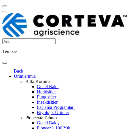
Temizle
Back
Ürünlerimiz
Bitki Koruma
Genel Bakış
Herbisitler
Fungisitler
İnsektisitler
İlaçlama Programları
Biyolojik Ürünler
Pioneer® Tohum
Genel Bakış
Pioneer® 100.Yılı