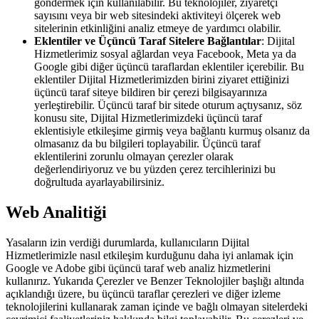
göndermek için kullanılabilir. Bu teknolojiler, ziyaretçi
sayısını veya bir web sitesindeki aktiviteyi ölçerek web
sitelerinin etkinliğini analiz etmeye de yardımcı olabilir.
Eklentiler ve Üçüncü Taraf Sitelere Bağlantılar
: Dijital
Hizmetlerimiz sosyal ağlardan veya Facebook, Meta ya da
Google gibi diğer üçüncü taraflardan eklentiler içerebilir. Bu
eklentiler Dijital Hizmetlerimizden birini ziyaret ettiğinizi
üçüncü taraf siteye bildiren bir çerezi bilgisayarınıza
yerleştirebilir. Üçüncü taraf bir sitede oturum açtıysanız, söz
konusu site, Dijital Hizmetlerimizdeki üçüncü taraf
eklentisiyle etkileşime girmiş veya bağlantı kurmuş olsanız da
olmasanız da bu bilgileri toplayabilir. Üçüncü taraf
eklentilerini zorunlu olmayan çerezler olarak
değerlendiriyoruz ve bu yüzden çerez tercihlerinizi bu
doğrultuda ayarlayabilirsiniz.
Web Analitiği
Yasaların izin verdiği durumlarda, kullanıcıların Dijital
Hizmetlerimizle nasıl etkileşim kurduğunu daha iyi anlamak için
Google ve Adobe gibi üçüncü taraf web analiz hizmetlerini
kullanırız. Yukarıda Çerezler ve Benzer Teknolojiler başlığı altında
açıklandığı üzere, bu üçüncü taraflar çerezleri ve diğer izleme
teknolojilerini kullanarak zaman içinde ve bağlı olmayan sitelerdeki