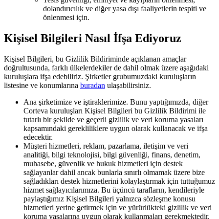
dolandırıcılık ve diğer yasa dışı faaliyetlerin tespiti ve
önlenmesi için.
Kişisel Bilgileri Nasıl İfşa Ediyoruz
Kişisel Bilgileri, bu Gizlilik Bildiriminde açıklanan amaçlar
doğrultusunda, farklı ülkelerdekiler de dahil olmak üzere aşağıdaki
kuruluşlara ifşa edebiliriz. Şirketler grubumuzdaki kuruluşların
listesine ve konumlarına
buradan
ulaşabilirsiniz.
Ana şirketimize ve iştiraklerimize. Bunu yaptığımızda, diğer
Corteva kuruluşları Kişisel Bilgileri bu Gizlilik Bildirimi ile
tutarlı bir şekilde ve geçerli gizlilik ve veri koruma yasaları
kapsamındaki gerekliliklere uygun olarak kullanacak ve ifşa
edecektir.
Müşteri hizmetleri, reklam, pazarlama, iletişim ve veri
analitiği, bilgi teknolojisi, bilgi güvenliği, finans, denetim,
muhasebe, güvenlik ve hukuk hizmetleri için destek
sağlayanlar dahil ancak bunlarla sınırlı olmamak üzere bize
sağladıkları destek hizmetlerini kolaylaştırmak için tuttuğumuz
hizmet sağlayıcılarımıza. Bu üçüncü tarafların, kendileriyle
paylaştığımız Kişisel Bilgileri yalnızca sözleşme konusu
hizmetleri yerine getirmek için ve yürürlükteki gizlilik ve veri
koruma yasalarına uygun olarak kullanmaları gerekmektedir.