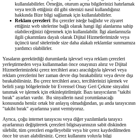
kullanılabilirler. Örneğin, oturum açma bilgilerinizi hatırlamak
veya tercih ettiğiniz dil gibi sitemizi nasıl kullandığınız
hakkında Bize bilgi sağlamak için kullanılabilirler.
Reklam çerezleri
: Bu çerezler isteğe bağlıdır ve ziyaret
ettiğiniz web sitelerine bağlı olarak hangi ilgi alanlarına sahip
olabileceğinizi öğrenmek için kullanılabilir. İlgi alanlarınızla
ilgili çıkarımlara dayalı olarak Dijital Hizmetlerimizde veya
üçüncü taraf sitelerinde size daha alakalı reklamlar sunmamıza
yardımcı olabilirler.
Yasaların gerektirdiği durumlarda işlevsel veya reklam çerezleri
yerleştirmeden veya kullanmadan önce onayınızı alırız ve Dijital
Hizmetlerimizdeki çerez tercihleri aracı aracılığıyla işlevsel veya
reklam çerezlerini her zaman devre dışı bırakabiliriz veya devre dışı
bırakabilirsiniz. Bu çerez tercihleri aracı, tercihlerinizi işlemek ve
belirli yargı bölgelerinde bir Evrensel Onay Geri Çekme sinyalini
tanımak ve işlemek için etkinleştirilmiştir. Bazı tarayıcıların "takibi
bırak" ayarları vardır. Bu sinyallerin nasıl yorumlanacağı
konusunda henüz ortak bir anlayış olmadığından, şu anda tarayıcının
"takibi bırak" ayarlarına yanıt vermiyoruz.
Ayrıca, çoğu internet tarayıcısı veya diğer yazılımlarla tarayıcı
ayarlarınızı değiştirerek çerezleri bilgisayarınızın sabit diskinden
silebilir, tüm çerezleri engelleyebilir veya bir çerez kaydedilmeden
önce bir uyarı alabilirsiniz. Çerez kullanımı yoluyla bilgi