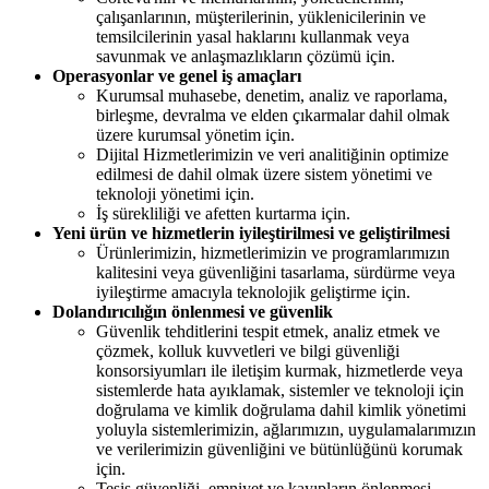
çalışanlarının, müşterilerinin, yüklenicilerinin ve
temsilcilerinin yasal haklarını kullanmak veya
savunmak ve anlaşmazlıkların çözümü için.
Operasyonlar ve genel iş amaçları
Kurumsal muhasebe, denetim, analiz ve raporlama,
birleşme, devralma ve elden çıkarmalar dahil olmak
üzere kurumsal yönetim için.
Dijital Hizmetlerimizin ve veri analitiğinin optimize
edilmesi de dahil olmak üzere sistem yönetimi ve
teknoloji yönetimi için.
İş sürekliliği ve afetten kurtarma için.
Yeni ürün ve hizmetlerin iyileştirilmesi ve geliştirilmesi
Ürünlerimizin, hizmetlerimizin ve programlarımızın
kalitesini veya güvenliğini tasarlama, sürdürme veya
iyileştirme amacıyla teknolojik geliştirme için.
Dolandırıcılığın önlenmesi ve güvenlik
Güvenlik tehditlerini tespit etmek, analiz etmek ve
çözmek, kolluk kuvvetleri ve bilgi güvenliği
konsorsiyumları ile iletişim kurmak, hizmetlerde veya
sistemlerde hata ayıklamak, sistemler ve teknoloji için
doğrulama ve kimlik doğrulama dahil kimlik yönetimi
yoluyla sistemlerimizin, ağlarımızın, uygulamalarımızın
ve verilerimizin güvenliğini ve bütünlüğünü korumak
için.
Tesis güvenliği, emniyet ve kayıpların önlenmesi,