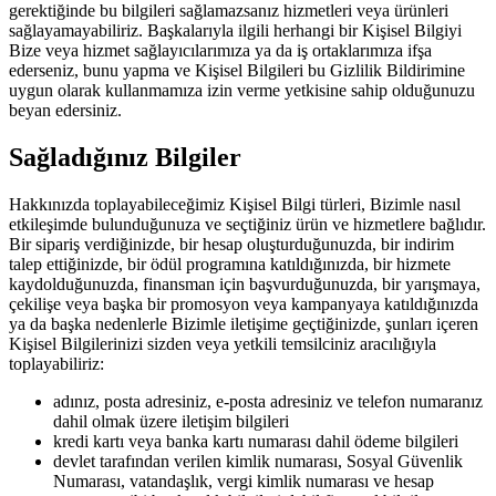
gerektiğinde bu bilgileri sağlamazsanız hizmetleri veya ürünleri
sağlayamayabiliriz. Başkalarıyla ilgili herhangi bir Kişisel Bilgiyi
Bize veya hizmet sağlayıcılarımıza ya da iş ortaklarımıza ifşa
ederseniz, bunu yapma ve Kişisel Bilgileri bu Gizlilik Bildirimine
uygun olarak kullanmamıza izin verme yetkisine sahip olduğunuzu
beyan edersiniz.
Sağladığınız Bilgiler
Hakkınızda toplayabileceğimiz Kişisel Bilgi türleri, Bizimle nasıl
etkileşimde bulunduğunuza ve seçtiğiniz ürün ve hizmetlere bağlıdır.
Bir sipariş verdiğinizde, bir hesap oluşturduğunuzda, bir indirim
talep ettiğinizde, bir ödül programına katıldığınızda, bir hizmete
kaydolduğunuzda, finansman için başvurduğunuzda, bir yarışmaya,
çekilişe veya başka bir promosyon veya kampanyaya katıldığınızda
ya da başka nedenlerle Bizimle iletişime geçtiğinizde, şunları içeren
Kişisel Bilgilerinizi sizden veya yetkili temsilciniz aracılığıyla
toplayabiliriz:
adınız, posta adresiniz, e-posta adresiniz ve telefon numaranız
dahil olmak üzere iletişim bilgileri
kredi kartı veya banka kartı numarası dahil ödeme bilgileri
devlet tarafından verilen kimlik numarası, Sosyal Güvenlik
Numarası, vatandaşlık, vergi kimlik numarası ve hesap