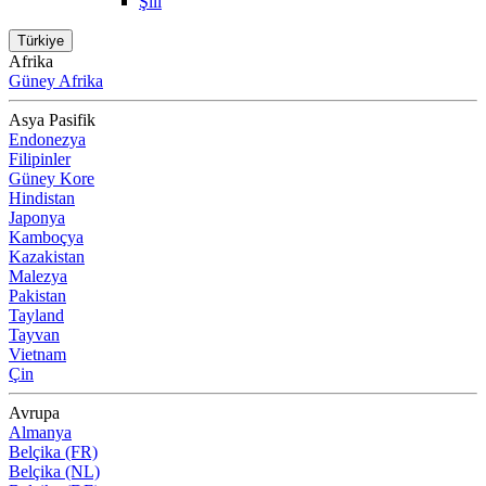
Şili
Türkiye
Afrika
Güney Afrika
Asya Pasifik
Endonezya
Filipinler
Güney Kore
Hindistan
Japonya
Kamboçya
Kazakistan
Malezya
Pakistan
Tayland
Tayvan
Vietnam
Çin
Avrupa
Almanya
Belçika (FR)
Belçika (NL)