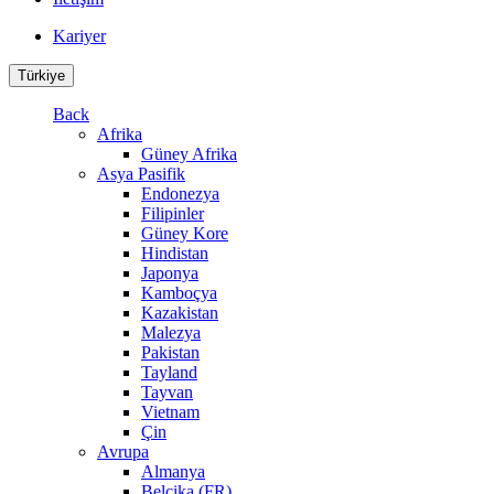
Kariyer
Türkiye
Back
Afrika
Güney Afrika
Asya Pasifik
Endonezya
Filipinler
Güney Kore
Hindistan
Japonya
Kamboçya
Kazakistan
Malezya
Pakistan
Tayland
Tayvan
Vietnam
Çin
Avrupa
Almanya
Belçika (FR)