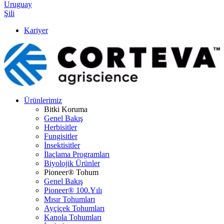
Uruguay
Şili
Kariyer
Ürünlerimiz
Bitki Koruma
Genel Bakış
Herbisitler
Fungisitler
İnsektisitler
İlaçlama Programları
Biyolojik Ürünler
Pioneer® Tohum
Genel Bakış
Pioneer® 100.Yılı
Mısır Tohumları
Ayçiçek Tohumları
Kanola Tohumları