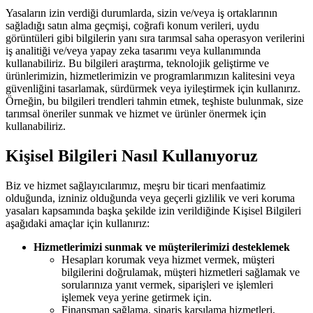
Yasaların izin verdiği durumlarda, sizin ve/veya iş ortaklarının
sağladığı satın alma geçmişi, coğrafi konum verileri, uydu
görüntüleri gibi bilgilerin yanı sıra tarımsal saha operasyon verilerini
iş analitiği ve/veya yapay zeka tasarımı veya kullanımında
kullanabiliriz. Bu bilgileri araştırma, teknolojik geliştirme ve
ürünlerimizin, hizmetlerimizin ve programlarımızın kalitesini veya
güvenliğini tasarlamak, sürdürmek veya iyileştirmek için kullanırız.
Örneğin, bu bilgileri trendleri tahmin etmek, teşhiste bulunmak, size
tarımsal öneriler sunmak ve hizmet ve ürünler önermek için
kullanabiliriz.
Kişisel Bilgileri Nasıl Kullanıyoruz
Biz ve hizmet sağlayıcılarımız, meşru bir ticari menfaatimiz
olduğunda, izniniz olduğunda veya geçerli gizlilik ve veri koruma
yasaları kapsamında başka şekilde izin verildiğinde Kişisel Bilgileri
aşağıdaki amaçlar için kullanırız:
Hizmetlerimizi sunmak ve müşterilerimizi desteklemek
Hesapları korumak veya hizmet vermek, müşteri
bilgilerini doğrulamak, müşteri hizmetleri sağlamak ve
sorularınıza yanıt vermek, siparişleri ve işlemleri
işlemek veya yerine getirmek için.
Finansman sağlama, sipariş karşılama hizmetleri,