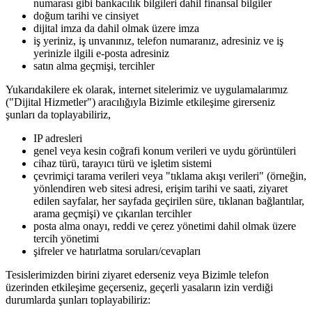
numarası gibi bankacılık bilgileri dahil finansal bilgiler
doğum tarihi ve cinsiyet
dijital imza da dahil olmak üzere imza
iş yeriniz, iş unvanınız, telefon numaranız, adresiniz ve iş
yerinizle ilgili e-posta adresiniz
satın alma geçmişi, tercihler
Yukarıdakilere ek olarak, internet sitelerimiz ve uygulamalarımız
("Dijital Hizmetler") aracılığıyla Bizimle etkileşime girerseniz
şunları da toplayabiliriz,
IP adresleri
genel veya kesin coğrafi konum verileri ve uydu görüntüleri
cihaz türü, tarayıcı türü ve işletim sistemi
çevrimiçi tarama verileri veya "tıklama akışı verileri" (örneğin,
yönlendiren web sitesi adresi, erişim tarihi ve saati, ziyaret
edilen sayfalar, her sayfada geçirilen süre, tıklanan bağlantılar,
arama geçmişi) ve çıkarılan tercihler
posta alma onayı, reddi ve çerez yönetimi dahil olmak üzere
tercih yönetimi
şifreler ve hatırlatma soruları/cevapları
Tesislerimizden birini ziyaret ederseniz veya Bizimle telefon
üzerinden etkileşime geçerseniz, geçerli yasaların izin verdiği
durumlarda şunları toplayabiliriz: