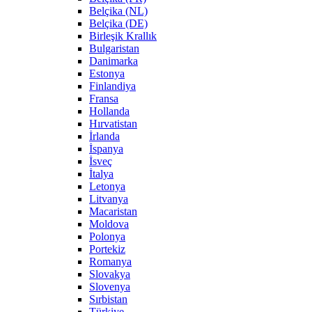
Belçika (NL)
Belçika (DE)
Birleşik Krallık
Bulgaristan
Danimarka
Estonya
Finlandiya
Fransa
Hollanda
Hırvatistan
İrlanda
İspanya
İsveç
İtalya
Letonya
Litvanya
Macaristan
Moldova
Polonya
Portekiz
Romanya
Slovakya
Slovenya
Sırbistan
Türkiye