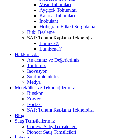
Mısır Tohumları
Ayçiçek Tohumları
Kanola Tohumları
İnokulant
Hologram Etiketi Sorgulama
Bitki Besleme
SAT: Tohum Kaplama Teknolojisi
Lumivia®
Lumisena®
Hakkımızda
Amacımız ve Değerlerimiz
Tarihimiz
İnovasyon
Sürdürülebilirlik
Medya
Moleküller ve Teknolojilerimiz
Rinskor
Zorvec
Isoclast
SAT: Tohum Kaplama Teknolojisi
Blog
Satış Temsilcilerimiz
Corteva Satış Temsilcileri
Pioneer Satış Temsilcileri
İletişim