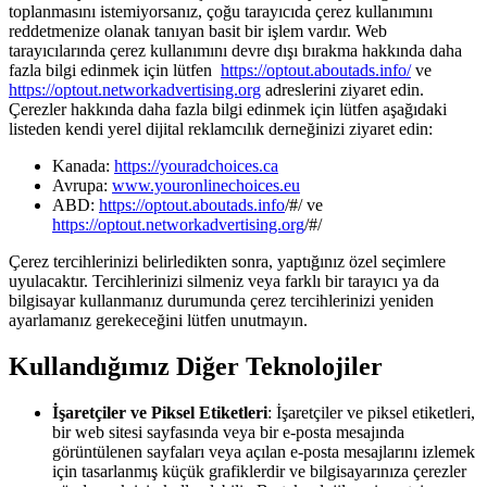
toplanmasını istemiyorsanız, çoğu tarayıcıda çerez kullanımını
reddetmenize olanak tanıyan basit bir işlem vardır. Web
tarayıcılarında çerez kullanımını devre dışı bırakma hakkında daha
fazla bilgi edinmek için lütfen
https://optout.aboutads.info/
ve
https://optout.networkadvertising.org
adreslerini ziyaret edin.
Çerezler hakkında daha fazla bilgi edinmek için lütfen aşağıdaki
listeden kendi yerel dijital reklamcılık derneğinizi ziyaret edin:
Kanada:
https://youradchoices.ca
Avrupa:
www.youronlinechoices.eu
ABD:
https://optout.aboutads.info
/#/ ve
https://optout.networkadvertising.org
/#/
Çerez tercihlerinizi belirledikten sonra, yaptığınız özel seçimlere
uyulacaktır. Tercihlerinizi silmeniz veya farklı bir tarayıcı ya da
bilgisayar kullanmanız durumunda çerez tercihlerinizi yeniden
ayarlamanız gerekeceğini lütfen unutmayın.
Kullandığımız Diğer Teknolojiler
İşaretçiler ve Piksel Etiketleri
: İşaretçiler ve piksel etiketleri,
bir web sitesi sayfasında veya bir e-posta mesajında
görüntülenen sayfaları veya açılan e-posta mesajlarını izlemek
için tasarlanmış küçük grafiklerdir ve bilgisayarınıza çerezler