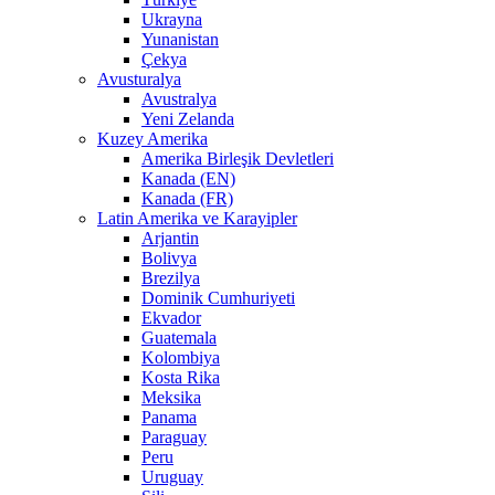
Ukrayna
Yunanistan
Çekya
Avusturalya
Avustralya
Yeni Zelanda
Kuzey Amerika
Amerika Birleşik Devletleri
Kanada (EN)
Kanada (FR)
Latin Amerika ve Karayipler
Arjantin
Bolivya
Brezilya
Dominik Cumhuriyeti
Ekvador
Guatemala
Kolombiya
Kosta Rika
Meksika
Panama
Paraguay
Peru
Uruguay