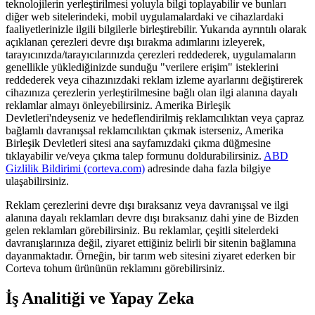
teknolojilerin yerleştirilmesi yoluyla bilgi toplayabilir ve bunları
diğer web sitelerindeki, mobil uygulamalardaki ve cihazlardaki
faaliyetlerinizle ilgili bilgilerle birleştirebilir. Yukarıda ayrıntılı olarak
açıklanan çerezleri devre dışı bırakma adımlarını izleyerek,
tarayıcınızda/tarayıcılarınızda çerezleri reddederek, uygulamaların
genellikle yüklediğinizde sunduğu "verilere erişim" isteklerini
reddederek veya cihazınızdaki reklam izleme ayarlarını değiştirerek
cihazınıza çerezlerin yerleştirilmesine bağlı olan ilgi alanına dayalı
reklamlar almayı önleyebilirsiniz. Amerika Birleşik
Devletleri'ndeyseniz ve hedeflendirilmiş reklamcılıktan veya çapraz
bağlamlı davranışsal reklamcılıktan çıkmak isterseniz, Amerika
Birleşik Devletleri sitesi ana sayfamızdaki çıkma düğmesine
tıklayabilir ve/veya çıkma talep formunu doldurabilirsiniz.
ABD
Gizlilik Bildirimi (corteva.com)
adresinde daha fazla bilgiye
ulaşabilirsiniz.
Reklam çerezlerini devre dışı bıraksanız veya davranışsal ve ilgi
alanına dayalı reklamları devre dışı bıraksanız dahi yine de Bizden
gelen reklamları görebilirsiniz. Bu reklamlar, çeşitli sitelerdeki
davranışlarınıza değil, ziyaret ettiğiniz belirli bir sitenin bağlamına
dayanmaktadır. Örneğin, bir tarım web sitesini ziyaret ederken bir
Corteva tohum ürününün reklamını görebilirsiniz.
İş Analitiği ve Yapay Zeka