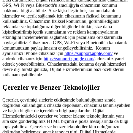
GPS, Wi-Fi veya Bluetooth'u aracılığıyla cihazınızın konumu
hakkında bilgi alabiliriz. Size kişiselleştirilmiş konum tabanlı
hizmetler ve içerik sağlamak için cihazınızın fiziksel konumunu
kullanabiliriz. Cihazınızın fiziksel konumunu, görüntülediğiniz
reklamlar ve topladığımız diğer bilgilerle birlikte, size daha
kişiselleştirilmiş içerik sunmalarını ve reklam kampanyalarının
etkinliğini incelemelerini sağlamak için pazarlama ortaklarımızla
paylaşabiliriz. Cihazınızda GPS, Wi-Fi veya Bluetooth'u kapatarak
konumunuzun paylaşılmasını engelleyebilirsiniz. Konum
ayarlarınızı iPhone cihazınız için
https://support.apple.com/
ve
android cihazınız için
https://support.google.com/
adresini ziyaret
ederek yönetebilirsiniz. Cihazlarınızdaki konuma dayalı hizmetleri
devre dışı bıraktığınızda, Dijital Hizmetlerimizin bazı özelliklerini
kullanamayabilirsiniz.
Çerezler ve Benzer Teknolojiler
Çerezler, çevrimiçi sitelerle etkileşimde bulunduğunuz sırada
doğrudan kullandığınız cihazda depolanan, cihazınızı tanımlayabilen
ve başka bilgiler de içerebilen bilgi parçalarıdır. Dijital
Hizmetlerimizdeki çerezler ve benzer izleme teknolojilerinin yanı
sıra size gönderdiğimiz HTML biçimli e-posta mesajlarında da bilgi
toplayabiliriz. Çerezler ve benzer teknolojiler kim olduğunuzu
doğrudan belirlemez, ancak tarayıcı türü, Dijital Hizmetlerde