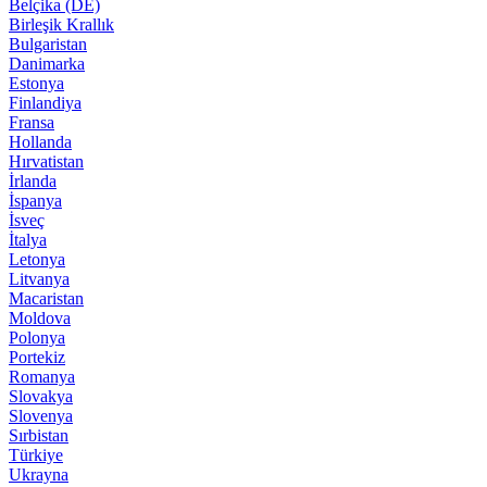
Belçika (DE)
Birleşik Krallık
Bulgaristan
Danimarka
Estonya
Finlandiya
Fransa
Hollanda
Hırvatistan
İrlanda
İspanya
İsveç
İtalya
Letonya
Litvanya
Macaristan
Moldova
Polonya
Portekiz
Romanya
Slovakya
Slovenya
Sırbistan
Türkiye
Ukrayna