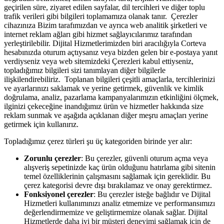
geçirilen süre, ziyaret edilen sayfalar, dil tercihleri ve diğer toplu
trafik verileri gibi bilgileri toplamamıza olanak tanır. Çerezler
cihazınıza Bizim tarafımızdan ve ayrıca web analitik şirketleri ve
internet reklam ağları gibi hizmet sağlayıcılarımız tarafından
yerleştirilebilir. Dijital Hizmetlerimizden biri aracılığıyla Corteva
hesabınızda oturum açtıysanız veya bizden gelen bir e-postaya yanıt
verdiyseniz veya web sitemizdeki Çerezleri kabul ettiyseniz,
topladığımız bilgileri sizi tanımlayan diğer bilgilerle
ilişkilendirebiliriz. Toplanan bilgileri çeşitli amaçlarla, tercihlerinizi
ve ayarlarınızı saklamak ve yerine getirmek, güvenlik ve kimlik
doğrulama, analiz, pazarlama kampanyalarımızın etkinliğini ölçmek,
ilginizi çekeceğine inandığımız ürün ve hizmetler hakkında size
reklam sunmak ve aşağıda açıklanan diğer meşru amaçları yerine
getirmek için kullanırız.
Topladığımız çerez türleri şu üç kategoriden birinde yer alır:
Zorunlu çerezler
: Bu çerezler, güvenli oturum açma veya
alışveriş sepetinizde kaç ürün olduğunu hatırlama gibi sitenin
temel özelliklerinin çalışmasını sağlamak için gereklidir. Bu
çerez kategorisi devre dışı bırakılamaz ve onay gerektirmez.
Fonksiyonel çerezler
: Bu çerezler isteğe bağlıdır ve Dijital
Hizmetleri kullanımınızı analiz etmemize ve performansımızı
değerlendirmemize ve geliştirmemize olanak sağlar. Dijital
Hizmetlerde daha iyi bir müşteri deneyimi sağlamak için de