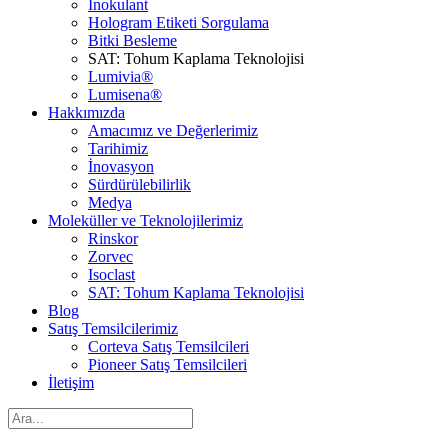
İnokulant
Hologram Etiketi Sorgulama
Bitki Besleme
SAT: Tohum Kaplama Teknolojisi
Lumivia®
Lumisena®
Hakkımızda
Amacımız ve Değerlerimiz
Tarihimiz
İnovasyon
Sürdürülebilirlik
Medya
Moleküller ve Teknolojilerimiz
Rinskor
Zorvec
Isoclast
SAT: Tohum Kaplama Teknolojisi
Blog
Satış Temsilcilerimiz
Corteva Satış Temsilcileri
Pioneer Satış Temsilcileri
İletişim