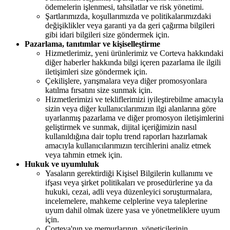
ödemelerin işlenmesi, tahsilatlar ve risk yönetimi.
Şartlarımızda, koşullarımızda ve politikalarımızdaki
değişiklikler veya garanti ya da geri çağırma bilgileri
gibi idari bilgileri size göndermek için.
Pazarlama, tanıtımlar ve kişiselleştirme
Hizmetlerimiz, yeni ürünlerimiz ve Corteva hakkındaki
diğer haberler hakkında bilgi içeren pazarlama ile ilgili
iletişimleri size göndermek için.
Çekilişlere, yarışmalara veya diğer promosyonlara
katılma fırsatını size sunmak için.
Hizmetlerimizi ve tekliflerimizi iyileştirebilme amacıyla
sizin veya diğer kullanıcılarımızın ilgi alanlarına göre
uyarlanmış pazarlama ve diğer promosyon iletişimlerini
geliştirmek ve sunmak, dijital içeriğimizin nasıl
kullanıldığına dair toplu trend raporları hazırlamak
amacıyla kullanıcılarımızın tercihlerini analiz etmek
veya tahmin etmek için.
Hukuk ve uyumluluk
Yasaların gerektirdiği Kişisel Bilgilerin kullanımı ve
ifşası veya şirket politikaları ve prosedürlerine ya da
hukuki, cezai, adli veya düzenleyici soruşturmalara,
incelemelere, mahkeme celplerine veya taleplerine
uyum dahil olmak üzere yasa ve yönetmeliklere uyum
için.
Corteva'nın ve memurlarının, yöneticilerinin,