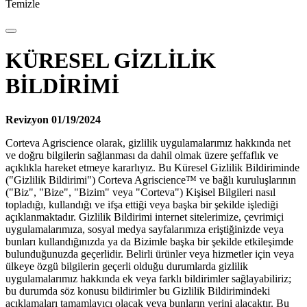
Temizle
KÜRESEL GİZLİLİK
BİLDİRİMİ
Revizyon 01/19/2024
Corteva Agriscience olarak, gizlilik uygulamalarımız hakkında net
ve doğru bilgilerin sağlanması da dahil olmak üzere şeffaflık ve
açıklıkla hareket etmeye kararlıyız. Bu Küresel Gizlilik Bildiriminde
("Gizlilik Bildirimi") Corteva Agriscience™ ve bağlı kuruluşlarının
("Biz", "Bize", "Bizim" veya "Corteva") Kişisel Bilgileri nasıl
topladığı, kullandığı ve ifşa ettiği veya başka bir şekilde işlediği
açıklanmaktadır. Gizlilik Bildirimi internet sitelerimize, çevrimiçi
uygulamalarımıza, sosyal medya sayfalarımıza eriştiğinizde veya
bunları kullandığınızda ya da Bizimle başka bir şekilde etkileşimde
bulunduğunuzda geçerlidir. Belirli ürünler veya hizmetler için veya
ülkeye özgü bilgilerin geçerli olduğu durumlarda gizlilik
uygulamalarımız hakkında ek veya farklı bildirimler sağlayabiliriz;
bu durumda söz konusu bildirimler bu Gizlilik Bildirimindeki
açıklamaları tamamlayıcı olacak veya bunların yerini alacaktır. Bu