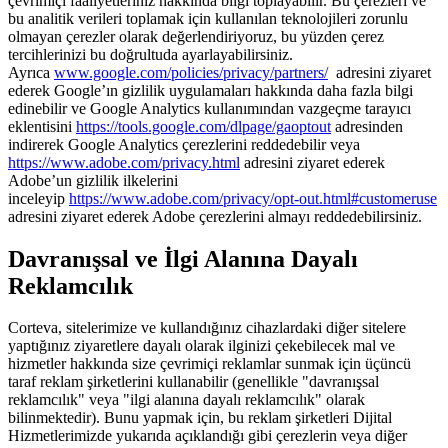
çevrimiçi faaliyetleriniz hakkında bilgi toplayabilir. Bu çerezleri ve
bu analitik verileri toplamak için kullanılan teknolojileri zorunlu
olmayan çerezler olarak değerlendiriyoruz, bu yüzden çerez
tercihlerinizi bu doğrultuda ayarlayabilirsiniz.
Ayrıca
www.google.com/policies/privacy/‌partners/
adresini ziyaret
ederek Google’ın gizlilik uygulamaları hakkında daha fazla bilgi
edinebilir ve Google Analytics kullanımından vazgeçme tarayıcı
eklentisini
https://tools.google.com/dlpage/gaoptout
adresinden
indirerek Google Analytics çerezlerini reddedebilir veya
https://www.adobe.com/privacy.html
adresini ziyaret ederek
Adobe’un gizlilik ilkelerini
inceleyip
https://www.adobe.com/privacy/opt-out.html#customeruse
adresini ziyaret ederek Adobe çerezlerini almayı reddedebilirsiniz.
Davranışsal ve İlgi Alanına Dayalı
Reklamcılık
Corteva, sitelerimize ve kullandığınız cihazlardaki diğer sitelere
yaptığınız ziyaretlere dayalı olarak ilginizi çekebilecek mal ve
hizmetler hakkında size çevrimiçi reklamlar sunmak için üçüncü
taraf reklam şirketlerini kullanabilir (genellikle "davranışsal
reklamcılık" veya "ilgi alanına dayalı reklamcılık" olarak
bilinmektedir). Bunu yapmak için, bu reklam şirketleri Dijital
Hizmetlerimizde yukarıda açıklandığı gibi çerezlerin veya diğer