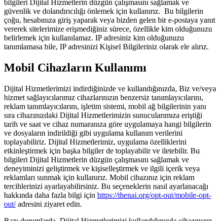
bilgileri Dijital Hizmetlerin düzgün çalışmasını sağlamak ve
güvenlik ve dolandırıcılığı önlemek için kullanırız. Bu bilgilerin
çoğu, hesabınıza giriş yaparak veya bizden gelen bir e-postaya yanıt
vererek sitelerimize erişmediğiniz sürece, özellikle kim olduğunuzu
belirlemek için kullanılamaz. IP adresiniz kim olduğunuzu
tanımlamasa bile, IP adresinizi Kişisel Bilgileriniz olarak ele alırız.
Mobil Cihazların Kullanımı
Dijital Hizmetlerimizi indirdiğinizde ve kullandığınızda, Biz ve/veya
hizmet sağlayıcılarımız cihazlarınızın benzersiz tanımlayıcılarını,
reklam tanımlayıcılarını, işletim sistemi, mobil ağ bilgilerinin yanı
sıra cihazınızdaki Dijital Hizmetlerimizin sunucularımıza eriştiği
tarih ve saat ve cihaz numaranıza göre uygulamaya hangi bilgilerin
ve dosyaların indirildiği gibi uygulama kullanım verilerini
toplayabiliriz. Dijital Hizmetlerimiz, uygulama özelliklerini
etkinleştirmek için başka bilgiler de toplayabilir ve iletebilir. Bu
bilgileri Dijital Hizmetlerin düzgün çalışmasını sağlamak ve
deneyiminizi geliştirmek ve kişiselleştirmek ve ilgili içerik veya
reklamları sunmak için kullanırız. Mobil cihazınız için reklam
tercihlerinizi ayarlayabilirsiniz. Bu seçeneklerin nasıl ayarlanacağı
hakkında daha fazla bilgi için
https://thenai.org/opt-out/mobile-opt-
out/
adresini ziyaret edin.
Bazı durumlarda, Dijital Hizmetlerimizi kullandığınızda cihazınızın