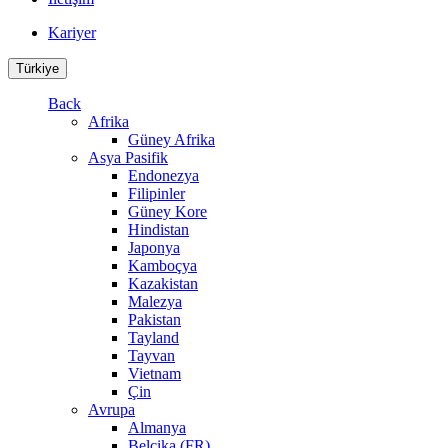
Kariyer
Türkiye
Back
Afrika
Güney Afrika
Asya Pasifik
Endonezya
Filipinler
Güney Kore
Hindistan
Japonya
Kamboçya
Kazakistan
Malezya
Pakistan
Tayland
Tayvan
Vietnam
Çin
Avrupa
Almanya
Belçika (FR)