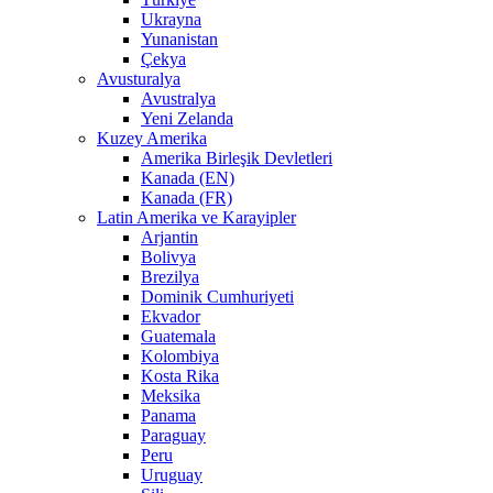
Ukrayna
Yunanistan
Çekya
Avusturalya
Avustralya
Yeni Zelanda
Kuzey Amerika
Amerika Birleşik Devletleri
Kanada (EN)
Kanada (FR)
Latin Amerika ve Karayipler
Arjantin
Bolivya
Brezilya
Dominik Cumhuriyeti
Ekvador
Guatemala
Kolombiya
Kosta Rika
Meksika
Panama
Paraguay
Peru
Uruguay