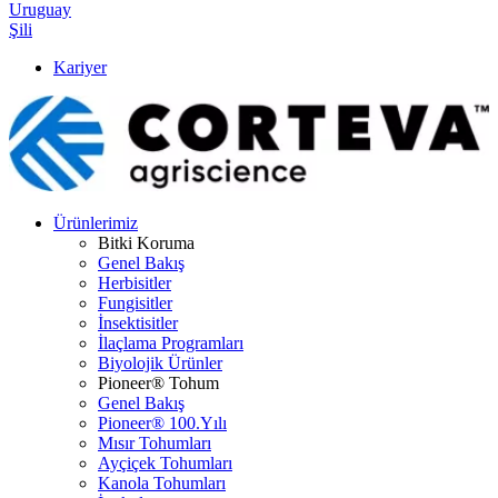
Uruguay
Şili
Kariyer
Ürünlerimiz
Bitki Koruma
Genel Bakış
Herbisitler
Fungisitler
İnsektisitler
İlaçlama Programları
Biyolojik Ürünler
Pioneer® Tohum
Genel Bakış
Pioneer® 100.Yılı
Mısır Tohumları
Ayçiçek Tohumları
Kanola Tohumları