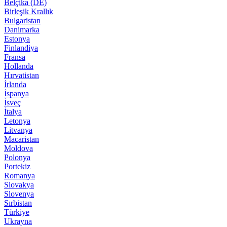
Belçika (DE)
Birleşik Krallık
Bulgaristan
Danimarka
Estonya
Finlandiya
Fransa
Hollanda
Hırvatistan
İrlanda
İspanya
İsveç
İtalya
Letonya
Litvanya
Macaristan
Moldova
Polonya
Portekiz
Romanya
Slovakya
Slovenya
Sırbistan
Türkiye
Ukrayna