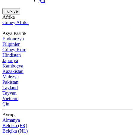
Şili
Türkiye
Afrika
Güney Afrika
Asya Pasifik
Endonezya
Filipinler
Güney Kore
Hindistan
Japonya
Kamboçya
Kazakistan
Malezya
Pakistan
Tayland
Tayvan
Vietnam
Çin
Avrupa
Almanya
Belçika (FR)
Belçika (NL)