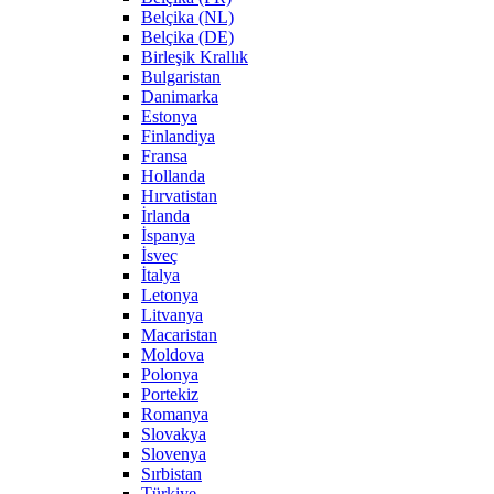
Belçika (NL)
Belçika (DE)
Birleşik Krallık
Bulgaristan
Danimarka
Estonya
Finlandiya
Fransa
Hollanda
Hırvatistan
İrlanda
İspanya
İsveç
İtalya
Letonya
Litvanya
Macaristan
Moldova
Polonya
Portekiz
Romanya
Slovakya
Slovenya
Sırbistan
Türkiye