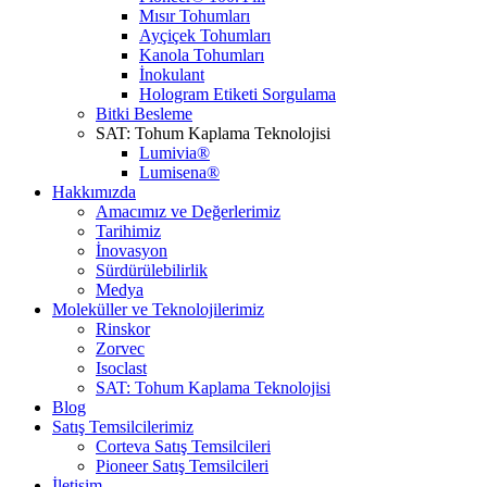
Mısır Tohumları
Ayçiçek Tohumları
Kanola Tohumları
İnokulant
Hologram Etiketi Sorgulama
Bitki Besleme
SAT: Tohum Kaplama Teknolojisi
Lumivia®
Lumisena®
Hakkımızda
Amacımız ve Değerlerimiz
Tarihimiz
İnovasyon
Sürdürülebilirlik
Medya
Moleküller ve Teknolojilerimiz
Rinskor
Zorvec
Isoclast
SAT: Tohum Kaplama Teknolojisi
Blog
Satış Temsilcilerimiz
Corteva Satış Temsilcileri
Pioneer Satış Temsilcileri
İletişim