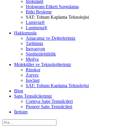
İnokulant
Hologram Etiketi Sorgulama
Bitki Besleme
SAT: Tohum Kaplama Teknolojisi
Lumivia®
Lumisena®
Hakkımızda
Amacımız ve Değerlerimiz
Tarihimiz
İnovasyon
Sürdürülebilirlik
Medya
Moleküller ve Teknolojilerimiz
Rinskor
Zorvec
Isoclast
SAT: Tohum Kaplama Teknolojisi
Blog
Satış Temsilcilerimiz
Corteva Satış Temsilcileri
Pioneer Satış Temsilcileri
İletişim