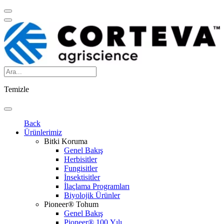
Temizle
Back
Ürünlerimiz
Bitki Koruma
Genel Bakış
Herbisitler
Fungisitler
İnsektisitler
İlaçlama Programları
Biyolojik Ürünler
Pioneer® Tohum
Genel Bakış
Pioneer® 100.Yılı