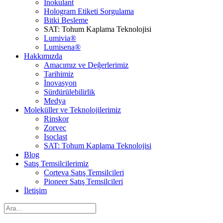
İnokulant
Hologram Etiketi Sorgulama
Bitki Besleme
SAT: Tohum Kaplama Teknolojisi
Lumivia®
Lumisena®
Hakkımızda
Amacımız ve Değerlerimiz
Tarihimiz
İnovasyon
Sürdürülebilirlik
Medya
Moleküller ve Teknolojilerimiz
Rinskor
Zorvec
Isoclast
SAT: Tohum Kaplama Teknolojisi
Blog
Satış Temsilcilerimiz
Corteva Satış Temsilcileri
Pioneer Satış Temsilcileri
İletişim