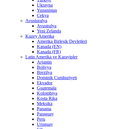
Ukrayna
Yunanistan
Çekya
Avusturalya
Avustralya
Yeni Zelanda
Kuzey Amerika
Amerika Birleşik Devletleri
Kanada (EN)
Kanada (FR)
Latin Amerika ve Karayipler
Arjantin
Bolivya
Brezilya
Dominik Cumhuriyeti
Ekvador
Guatemala
Kolombiya
Kosta Rika
Meksika
Panama
Paraguay
Peru
Uruguay