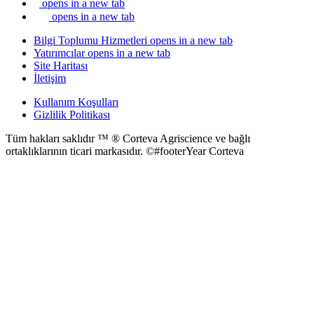
opens in a new tab
opens in a new tab
Bilgi Toplumu Hizmetleri
opens in a new tab
Yatırımcılar
opens in a new tab
Site Haritası
İletişim
Kullanım Koşulları
Gizlilik Politikası
Tüm hakları saklıdır ™ ® Corteva Agriscience ve bağlı
ortaklıklarının ticari markasıdır. ©#footerYear Corteva