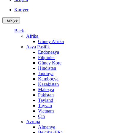
Kariyer
Türkiye
Back
Afrika
Güney Afrika
Asya Pasifik
Endonezya
Filipinler
Güney Kore
Hindistan
Japonya
Kamboçya
Kazakistan
Malezya
Pakistan
Tayland
Tayvan
Vietnam
Çin
Avrupa
Almanya
Belçika (FR)