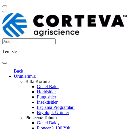
Temizle
Back
Ürünlerimiz
Bitki Koruma
Genel Bakış
Herbisitler
Fungisitler
İnsektisitler
İlaçlama Programları
Biyolojik Ürünler
Pioneer® Tohum
Genel Bakış
Pioneer® 100.Yılı