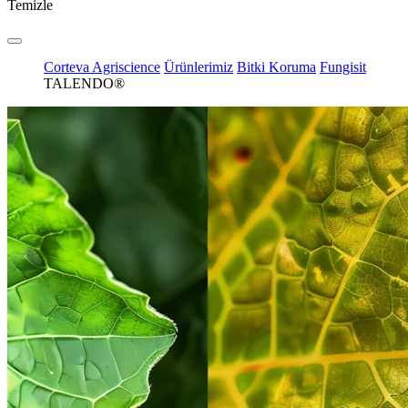
Temizle
Corteva Agriscience
Ürünlerimiz
Bitki Koruma
Fungisit
TALENDO®