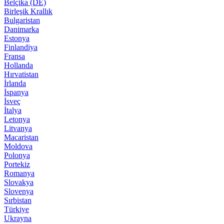
Belçika (DE)
Birleşik Krallık
Bulgaristan
Danimarka
Estonya
Finlandiya
Fransa
Hollanda
Hırvatistan
İrlanda
İspanya
İsveç
İtalya
Letonya
Litvanya
Macaristan
Moldova
Polonya
Portekiz
Romanya
Slovakya
Slovenya
Sırbistan
Türkiye
Ukrayna