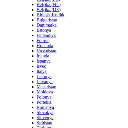
Belçika (NL)
Belçika (DE)
Birleşik Krallık
Bulgaristan
Danimarka
Estonya
Finlandiya
Fransa
Hollanda
Hırvatistan
İrlanda
İspanya
İsveç
İtalya
Letonya
Litvanya
Macaristan
Moldova
Polonya
Portekiz
Romanya
Slovakya
Slovenya
Sırbistan
Türkiye