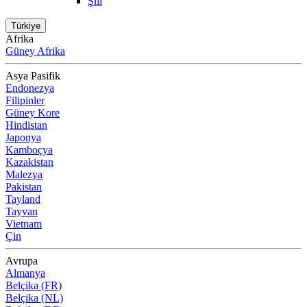
Şili
Türkiye
Afrika
Güney Afrika
Asya Pasifik
Endonezya
Filipinler
Güney Kore
Hindistan
Japonya
Kamboçya
Kazakistan
Malezya
Pakistan
Tayland
Tayvan
Vietnam
Çin
Avrupa
Almanya
Belçika (FR)
Belçika (NL)