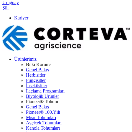
Uruguay
Şili
Kariyer
Ürünlerimiz
Bitki Koruma
Genel Bakış
Herbisitler
Fungisitler
İnsektisitler
İlaçlama Programları
Biyolojik Ürünler
Pioneer® Tohum
Genel Bakış
Pioneer® 100.Yılı
Mısır Tohumları
Ayçiçek Tohumları
Kanola Tohumları