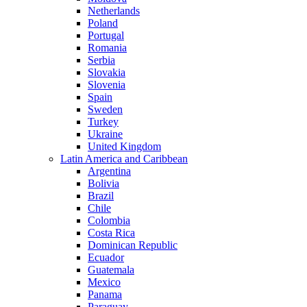
Netherlands
Poland
Portugal
Romania
Serbia
Slovakia
Slovenia
Spain
Sweden
Turkey
Ukraine
United Kingdom
Latin America and Caribbean
Argentina
Bolivia
Brazil
Chile
Colombia
Costa Rica
Dominican Republic
Ecuador
Guatemala
Mexico
Panama
Paraguay