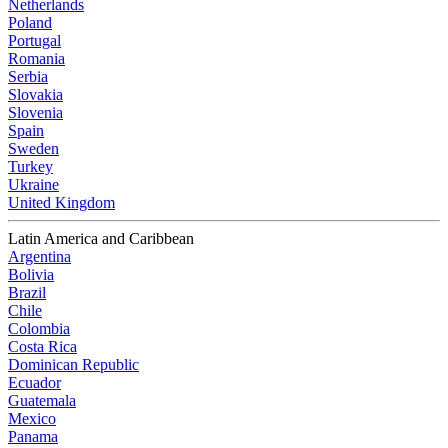
Netherlands
Poland
Portugal
Romania
Serbia
Slovakia
Slovenia
Spain
Sweden
Turkey
Ukraine
United Kingdom
Latin America and Caribbean
Argentina
Bolivia
Brazil
Chile
Colombia
Costa Rica
Dominican Republic
Ecuador
Guatemala
Mexico
Panama