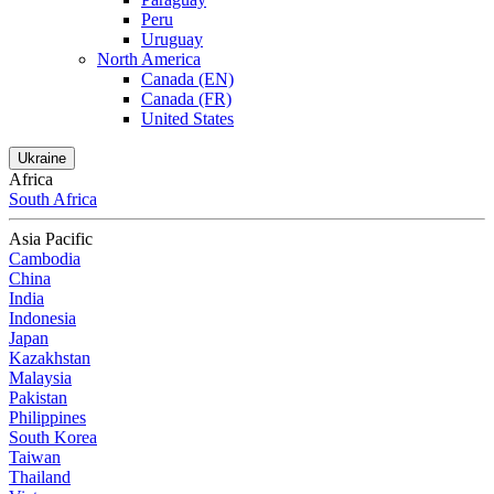
Peru
Uruguay
North America
Canada (EN)
Canada (FR)
United States
Ukraine
Africa
South Africa
Asia Pacific
Cambodia
China
India
Indonesia
Japan
Kazakhstan
Malaysia
Pakistan
Philippines
South Korea
Taiwan
Thailand