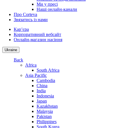
Ми у пресі
Наші онлайн-канали
Про Corteva
Звязатись із нами
Кар’єра
Корпоративний вебсайт
Онлайн-магазин насіння
Ukraine
Back
Africa
South Africa
Asia Pacific
Cambodia
China
India
Indonesia
Japan
Kazakhstan
Malaysia
Pakistan
Philippines
South Korea