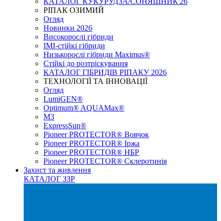
КАТАЛОГ КУКУРУДЗА/СОНЯШНИК'26
РІПАК ОЗИМИЙ
Огляд
Новинки 2026
Високорослі гібриди
IMI-стійкі гібриди
Низькорослі гібриди Maximus®
Стійкі до розтріскування
КАТАЛОГ ГІБРИДІВ РІПАКУ 2026
ТЕХНОЛОГІЇ ТА ІННОВАЦІЇ
Огляд
LumiGEN®
Optimum® AQUAMax®
М3
ExpressSun®
Pioneer PROTECTOR® Вовчок
Pioneer PROTECTOR® Іржа
Pioneer PROTECTOR® НБР
Pioneer PROTECTOR® Склеротинія
Захист та живлення
КАТАЛОГ ЗЗР