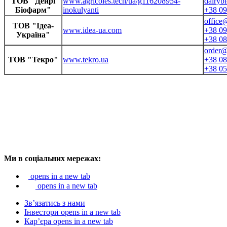
ТОВ "Дейрі
www.agricoles.tech/ua/g116208954-
dairyb
Біофарм"
inokulyanti
+38 09
office
ТОВ "Ідеа-
www.idea-ua.com
+38 09
Україна"
+38 08
order@
ТОВ "Текро"
www.tekro.ua
+38 08
+38 05
Ми в соціальних мережах:
opens in a new tab
opens in a new tab
Зв’язатись з нами
Інвестори
opens in a new tab
Кар’єра
opens in a new tab