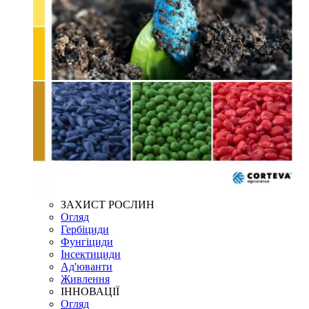
ЗАХИСТ РОСЛИН
Огляд
Гербіциди
Фунгіциди
Інсектициди
Ад'юванти
Живлення
ІННОВАЦІЇ
Огляд