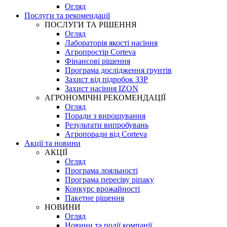
Огляд
Послуги та рекомендації
ПОСЛУГИ ТА РІШЕННЯ
Огляд
Лабораторія якості насіння
Агропростір Corteva
Фінансові рішення
Програма дослідження ґрунтів
Захист від підробок ЗЗР
Захист насіння IZON
АГРОНОМІЧНІ РЕКОМЕНДАЦІЇ
Огляд
Поради з вирощування
Результати випробувань
Агропоради від Corteva
Акції та новини
АКЦІЇ
Огляд
Програма лояльності
Програма пересіву ріпаку
Конкурс врожайності
Пакетне рішення
НОВИНИ
Огляд
Новини та події компанії