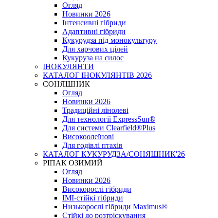
Огляд
Новинки 2026
Інтенсивні гібриди
Адаптивні гібриди
Кукурудза під монокультуру
Для харчових цілей
Кукуруза на силос
ІНОКУЛЯНТИ
КАТАЛОГ ІНОКУЛЯНТІВ 2026
СОНЯШНИК
Огляд
Новинки 2026
Традиційні лінолеві
Для технології ExpressSun®
Для системи Clearfield®Plus
Високоолеїнові
Для годівлі птахів
КАТАЛОГ КУКУРУДЗА/СОНЯШНИК'26
РІПАК ОЗИМИЙ
Огляд
Новинки 2026
Високорослі гібриди
IMI-стійкі гібриди
Низькорослі гібриди Maximus®
Стійкі до розтріскування