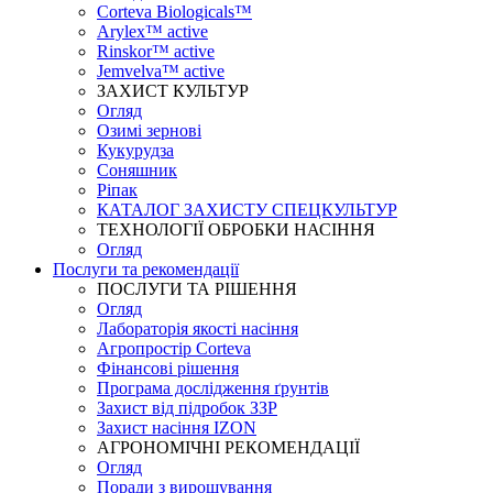
Corteva Biologicals™
Arylex™ active
Rinskor™ active
Jemvelva™ active
ЗАХИСТ КУЛЬТУР
Огляд
Озимі зернові
Кукурудза
Соняшник
Ріпак
КАТАЛОГ ЗАХИСТУ СПЕЦКУЛЬТУР
ТЕХНОЛОГІЇ ОБРОБКИ НАСІННЯ
Огляд
Послуги та рекомендації
ПОСЛУГИ ТА РІШЕННЯ
Огляд
Лабораторія якості насіння
Агропростір Corteva
Фінансові рішення
Програма дослідження ґрунтів
Захист від підробок ЗЗР
Захист насіння IZON
АГРОНОМІЧНІ РЕКОМЕНДАЦІЇ
Огляд
Поради з вирощування