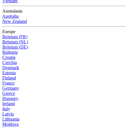
Vietnam
Australasia
Australia
New Zealand
Europe
Belgium (FR)
Belgium (NL)
Belgium (DE)
Bulgaria
Croatia
Czechia
Denmark
Estonia
Finland
France
Germany
Greece
Hungary
Ireland
Italy
Latvia
Lithuania
Moldova