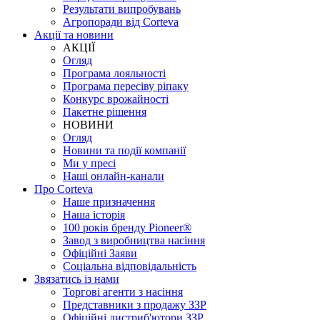
Результати випробувань
Агропоради від Corteva
Акції та новини
АКЦІЇ
Огляд
Програма лояльності
Програма пересіву ріпаку
Конкурс врожайності
Пакетне рішення
НОВИНИ
Огляд
Новини та події компанії
Ми у пресі
Наші онлайн-канали
Про Corteva
Наше призначення
Наша історія
100 років бренду Pioneer®
Завод з виробництва насіння
Офіційні Заяви
Соціальна відповідальність
Звязатись із нами
Торгові агенти з насіння
Представники з продажу ЗЗР
Офіційні дистриб'ютори ЗЗР