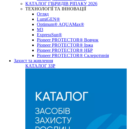
КАТАЛОГ ГІБРИДІВ РІПАКУ 2026
ТЕХНОЛОГІЇ ТА ІННОВАЦІЇ
Огляд
LumiGEN®
Optimum® AQUAMax®
М3
ExpressSun®
Pioneer PROTECTOR® Вовчок
Pioneer PROTECTOR® Іржа
Pioneer PROTECTOR® НБР
Pioneer PROTECTOR® Склеротинія
Захист та живлення
КАТАЛОГ ЗЗР