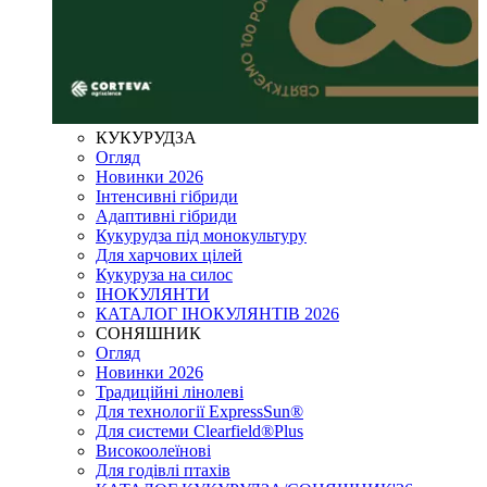
КУКУРУДЗА
Огляд
Новинки 2026
Інтенсивні гібриди
Адаптивні гібриди
Кукурудза під монокультуру
Для харчових цілей
Кукуруза на силос
ІНОКУЛЯНТИ
КАТАЛОГ ІНОКУЛЯНТІВ 2026
СОНЯШНИК
Огляд
Новинки 2026
Традиційні лінолеві
Для технології ExpressSun®
Для системи Clearfield®Plus
Високоолеїнові
Для годівлі птахів