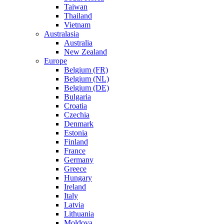
Taiwan
Thailand
Vietnam
Australasia
Australia
New Zealand
Europe
Belgium (FR)
Belgium (NL)
Belgium (DE)
Bulgaria
Croatia
Czechia
Denmark
Estonia
Finland
France
Germany
Greece
Hungary
Ireland
Italy
Latvia
Lithuania
Moldova