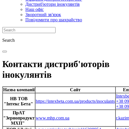
Дистриб'ютори інокулянтів
Наш офіс
Зворотний зв'язок
Повідомити про шахрайство
Search
Контакти дистриб'юторів
інокулянтів
Назва компанії
Сайт
Em
Intexb
НВ ТОВ
https://intexbeta.com.ua/products/inoculants
+38 09
"Інтекс Бета"
+38 09
ПрАТ
"Зернопродукт
www.mhp.com.ua
r.kaz
МХП"