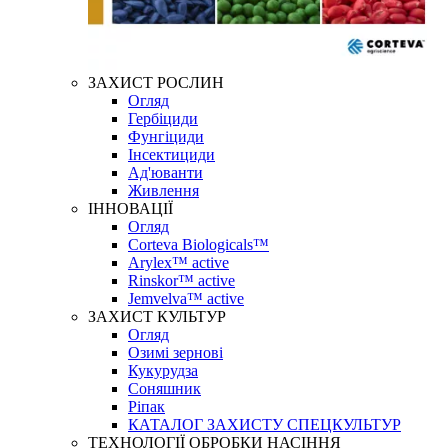
ЗАХИСТ РОСЛИН
Огляд
Гербіциди
Фунгіциди
Інсектициди
Ад'юванти
Живлення
ІННОВАЦІЇ
Огляд
Corteva Biologicals™
Arylex™ active
Rinskor™ active
Jemvelva™ active
ЗАХИСТ КУЛЬТУР
Огляд
Озимі зернові
Кукурудза
Соняшник
Ріпак
КАТАЛОГ ЗАХИСТУ СПЕЦКУЛЬТУР
ТЕХНОЛОГІЇ ОБРОБКИ НАСІННЯ