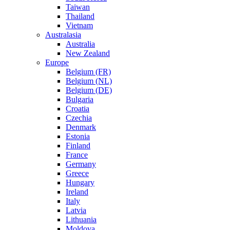
Taiwan
Thailand
Vietnam
Australasia
Australia
New Zealand
Europe
Belgium (FR)
Belgium (NL)
Belgium (DE)
Bulgaria
Croatia
Czechia
Denmark
Estonia
Finland
France
Germany
Greece
Hungary
Ireland
Italy
Latvia
Lithuania
Moldova