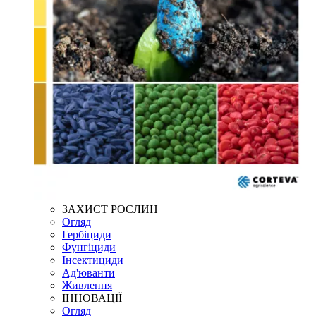
ЗАХИСТ РОСЛИН
Огляд
Гербіциди
Фунгіциди
Інсектициди
Ад'юванти
Живлення
ІННОВАЦІЇ
Огляд