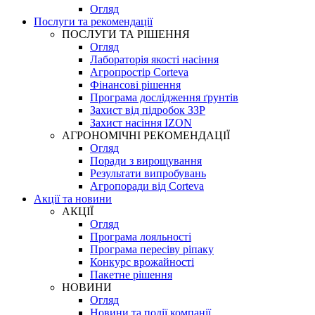
Огляд
Послуги та рекомендації
ПОСЛУГИ ТА РІШЕННЯ
Огляд
Лабораторія якості насіння
Агропростір Corteva
Фінансові рішення
Програма дослідження ґрунтів
Захист від підробок ЗЗР
Захист насіння IZON
АГРОНОМІЧНІ РЕКОМЕНДАЦІЇ
Огляд
Поради з вирощування
Результати випробувань
Агропоради від Corteva
Акції та новини
АКЦІЇ
Огляд
Програма лояльності
Програма пересіву ріпаку
Конкурс врожайності
Пакетне рішення
НОВИНИ
Огляд
Новини та події компанії