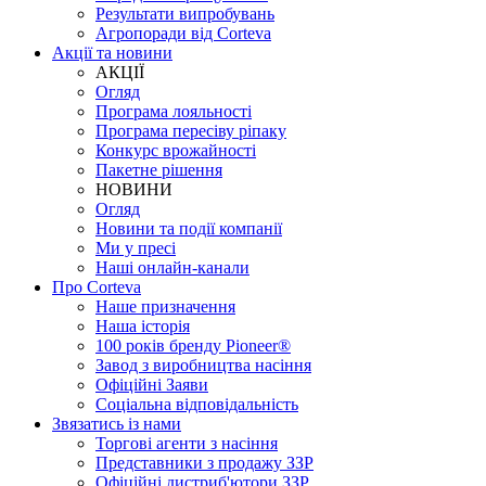
Результати випробувань
Агропоради від Corteva
Акції та новини
АКЦІЇ
Огляд
Програма лояльності
Програма пересіву ріпаку
Конкурс врожайності
Пакетне рішення
НОВИНИ
Огляд
Новини та події компанії
Ми у пресі
Наші онлайн-канали
Про Corteva
Наше призначення
Наша історія
100 років бренду Pioneer®
Завод з виробництва насіння
Офіційні Заяви
Соціальна відповідальність
Звязатись із нами
Торгові агенти з насіння
Представники з продажу ЗЗР
Офіційні дистриб'ютори ЗЗР