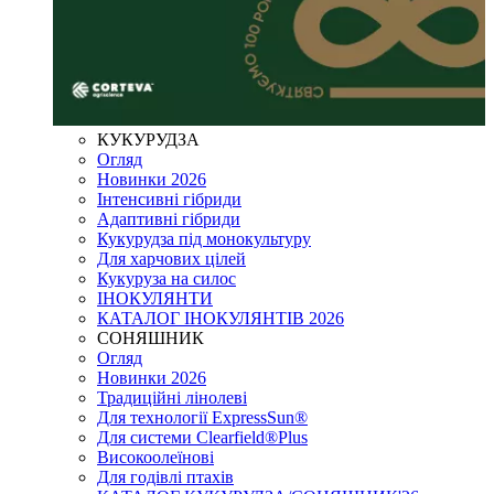
КУКУРУДЗА
Огляд
Новинки 2026
Інтенсивні гібриди
Адаптивні гібриди
Кукурудза під монокультуру
Для харчових цілей
Кукуруза на силос
ІНОКУЛЯНТИ
КАТАЛОГ ІНОКУЛЯНТІВ 2026
СОНЯШНИК
Огляд
Новинки 2026
Традиційні лінолеві
Для технології ExpressSun®
Для системи Clearfield®Plus
Високоолеїнові
Для годівлі птахів