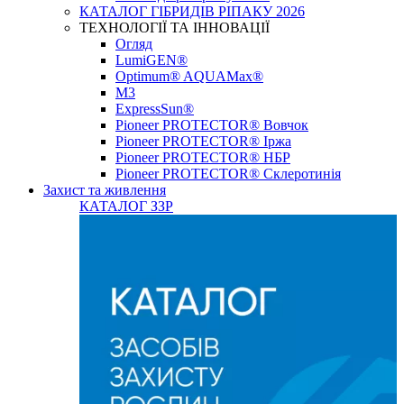
КАТАЛОГ ГІБРИДІВ РІПАКУ 2026
ТЕХНОЛОГІЇ ТА ІННОВАЦІЇ
Огляд
LumiGEN®
Optimum® AQUAMax®
М3
ExpressSun®
Pioneer PROTECTOR® Вовчок
Pioneer PROTECTOR® Іржа
Pioneer PROTECTOR® НБР
Pioneer PROTECTOR® Склеротинія
Захист та живлення
КАТАЛОГ ЗЗР