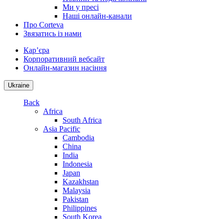
Ми у пресі
Наші онлайн-канали
Про Corteva
Звязатись із нами
Кар’єра
Корпоративний вебсайт
Онлайн-магазин насіння
Ukraine
Back
Africa
South Africa
Asia Pacific
Cambodia
China
India
Indonesia
Japan
Kazakhstan
Malaysia
Pakistan
Philippines
South Korea