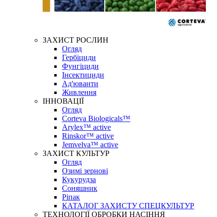
ЗАХИСТ РОСЛИН
Огляд
Гербіциди
Фунгіциди
Інсектициди
Ад'юванти
Живлення
ІННОВАЦІЇ
Огляд
Corteva Biologicals™
Arylex™ active
Rinskor™ active
Jemvelva™ active
ЗАХИСТ КУЛЬТУР
Огляд
Озимі зернові
Кукурудза
Соняшник
Ріпак
КАТАЛОГ ЗАХИСТУ СПЕЦКУЛЬТУР
ТЕХНОЛОГІЇ ОБРОБКИ НАСІННЯ