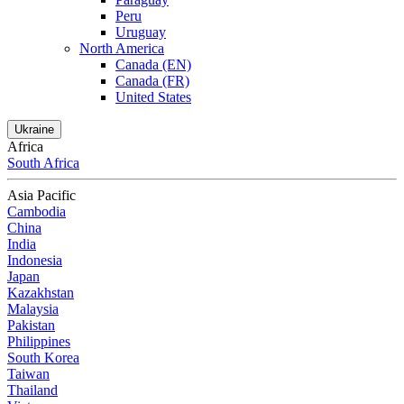
Peru
Uruguay
North America
Canada (EN)
Canada (FR)
United States
Ukraine
Africa
South Africa
Asia Pacific
Cambodia
China
India
Indonesia
Japan
Kazakhstan
Malaysia
Pakistan
Philippines
South Korea
Taiwan
Thailand