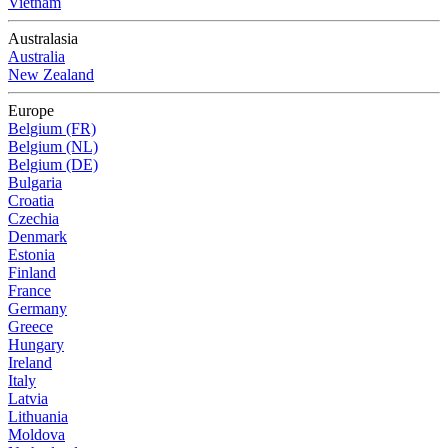
Vietnam
Australasia
Australia
New Zealand
Europe
Belgium (FR)
Belgium (NL)
Belgium (DE)
Bulgaria
Croatia
Czechia
Denmark
Estonia
Finland
France
Germany
Greece
Hungary
Ireland
Italy
Latvia
Lithuania
Moldova