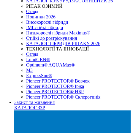
КАТАЛОГ КУКУРУДЗА/СОНЯШНИК'26
РІПАК ОЗИМИЙ
Огляд
Новинки 2026
Високорослі гібриди
IMI-стійкі гібриди
Низькорослі гібриди Maximus®
Стійкі до розтріскування
КАТАЛОГ ГІБРИДІВ РІПАКУ 2026
ТЕХНОЛОГІЇ ТА ІННОВАЦІЇ
Огляд
LumiGEN®
Optimum® AQUAMax®
М3
ExpressSun®
Pioneer PROTECTOR® Вовчок
Pioneer PROTECTOR® Іржа
Pioneer PROTECTOR® НБР
Pioneer PROTECTOR® Склеротинія
Захист та живлення
КАТАЛОГ ЗЗР