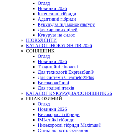
Огляд
Новинки 2026
Інтенсивні гібриди
Адаптивні гібриди
Кукурудза під монокультуру
Для харчових цілей
Кукуруза на силос
ІНОКУЛЯНТИ
КАТАЛОГ ІНОКУЛЯНТІВ 2026
СОНЯШНИК
Огляд
Новинки 2026
Традиційні лінолеві
Для технології ExpressSun®
Для системи Clearfield®Plus
Високоолеїнові
Для годівлі птахів
КАТАЛОГ КУКУРУДЗА/СОНЯШНИК'26
РІПАК ОЗИМИЙ
Огляд
Новинки 2026
Високорослі гібриди
IMI-стійкі гібриди
Низькорослі гібриди Maximus®
Стійкі до розтріскування