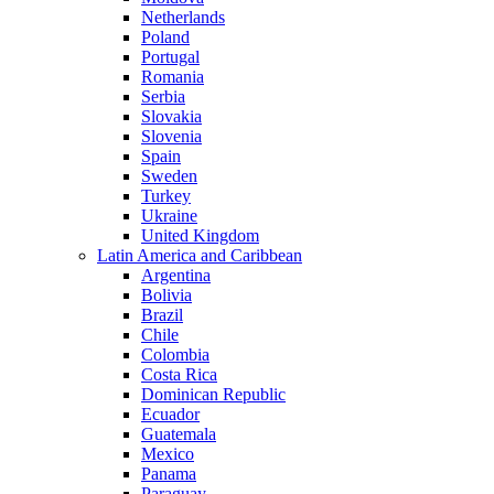
Netherlands
Poland
Portugal
Romania
Serbia
Slovakia
Slovenia
Spain
Sweden
Turkey
Ukraine
United Kingdom
Latin America and Caribbean
Argentina
Bolivia
Brazil
Chile
Colombia
Costa Rica
Dominican Republic
Ecuador
Guatemala
Mexico
Panama
Paraguay