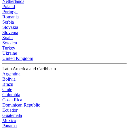
Netherlands
Poland
Portugal
Romania
Serbia
Slovakia
Slovenia
Spain
Sweden
Turkey
Ukraine
United Kingdom
Latin America and Caribbean
Argentina
Bolivia
Brazil
Chile
Colombia
Costa Rica
Dominican Republic
Ecuador
Guatemala
Mexico
Panama