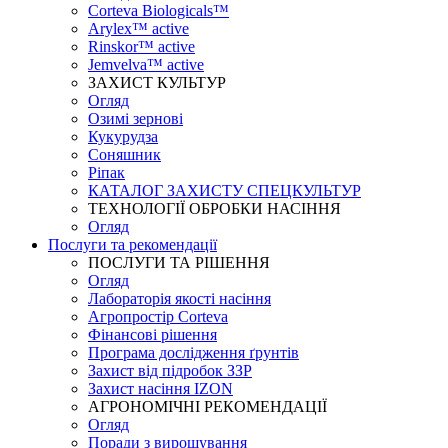
Corteva Biologicals™
Arylex™ active
Rinskor™ active
Jemvelva™ active
ЗАХИСТ КУЛЬТУР
Огляд
Озимі зернові
Кукурудза
Соняшник
Ріпак
КАТАЛОГ ЗАХИСТУ СПЕЦКУЛЬТУР
ТЕХНОЛОГІЇ ОБРОБКИ НАСІННЯ
Огляд
Послуги та рекомендації
ПОСЛУГИ ТА РІШЕННЯ
Огляд
Лабораторія якості насіння
Агропростір Corteva
Фінансові рішення
Програма дослідження ґрунтів
Захист від підробок ЗЗР
Захист насіння IZON
АГРОНОМІЧНІ РЕКОМЕНДАЦІЇ
Огляд
Поради з вирощування