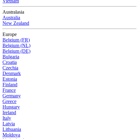
Vietnam
Australasia
Australia
New Zealand
Europe
Belgium (FR)
Belgium (NL)
Belgium (DE)
Bulgaria
Croatia
Czechia
Denmark
Estonia
Finland
France
Germany
Greece
Hungary
Ireland
Italy
Latvia
Lithuania
Moldova