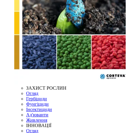
ЗАХИСТ РОСЛИН
Огляд
Гербіциди
Фунгіциди
Інсектициди
Ад'юванти
Живлення
ІННОВАЦІЇ
Огляд