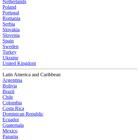
Netherlands
Poland
Portugal
Romania
Serbia
Slovakia
Slovenia
Spain
Sweden
Turkey
Ukraine
United Kingdom
Latin America and Caribbean
Argentina
Bolivia
Brazil
Chile
Colombia
Costa Rica
Dominican Republic
Ecuador
Guatemala
Mexico
Panama