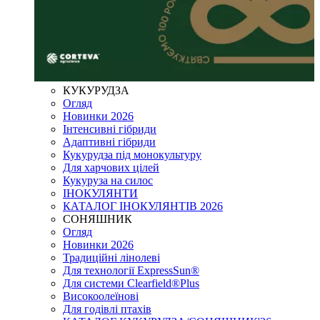
КУКУРУДЗА
Огляд
Новинки 2026
Інтенсивні гібриди
Адаптивні гібриди
Кукурудза під монокультуру
Для харчових цілей
Кукуруза на силос
ІНОКУЛЯНТИ
КАТАЛОГ ІНОКУЛЯНТІВ 2026
СОНЯШНИК
Огляд
Новинки 2026
Традиційні лінолеві
Для технології ExpressSun®
Для системи Clearfield®Plus
Високоолеїнові
Для годівлі птахів