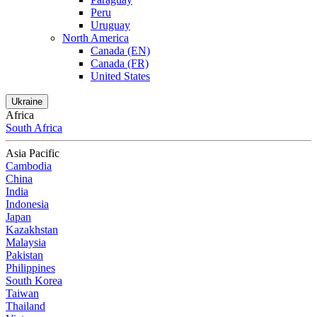
Peru
Uruguay
North America
Canada (EN)
Canada (FR)
United States
Ukraine
Africa
South Africa
Asia Pacific
Cambodia
China
India
Indonesia
Japan
Kazakhstan
Malaysia
Pakistan
Philippines
South Korea
Taiwan
Thailand