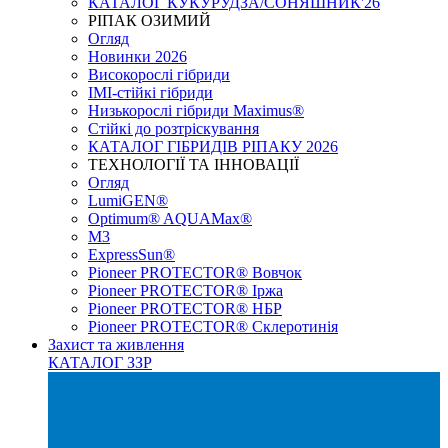
КАТАЛОГ КУКУРУДЗА/СОНЯШНИК'26
РІПАК ОЗИМИЙ
Огляд
Новинки 2026
Високорослі гібриди
IMI-стійкі гібриди
Низькорослі гібриди Maximus®
Стійкі до розтріскування
КАТАЛОГ ГІБРИДІВ РІПАКУ 2026
ТЕХНОЛОГІЇ ТА ІННОВАЦІЇ
Огляд
LumiGEN®
Optimum® AQUAMax®
М3
ExpressSun®
Pioneer PROTECTOR® Вовчок
Pioneer PROTECTOR® Іржа
Pioneer PROTECTOR® НБР
Pioneer PROTECTOR® Склеротинія
Захист та живлення
КАТАЛОГ ЗЗР