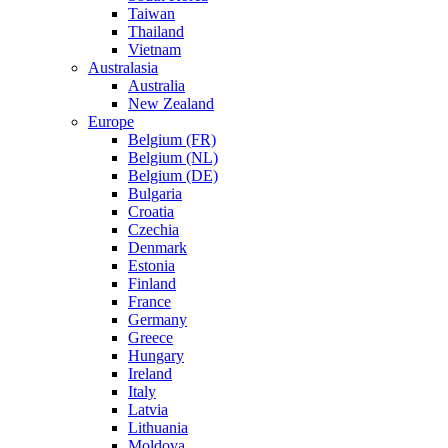
Taiwan
Thailand
Vietnam
Australasia
Australia
New Zealand
Europe
Belgium (FR)
Belgium (NL)
Belgium (DE)
Bulgaria
Croatia
Czechia
Denmark
Estonia
Finland
France
Germany
Greece
Hungary
Ireland
Italy
Latvia
Lithuania
Moldova