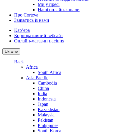
Ми у пресі
Наші онлайн-канали
Про Corteva
Звязатись із нами
Кар’єра
Корпоративний вебсайт
Онлайн-магазин насіння
Ukraine
Back
Africa
South Africa
Asia Pacific
Cambodia
China
India
Indonesia
Japan
Kazakhstan
Malaysia
Pakistan
Philippines
South Korea