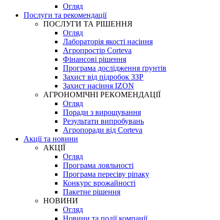
Огляд
Послуги та рекомендації
ПОСЛУГИ ТА РІШЕННЯ
Огляд
Лабораторія якості насіння
Агропростір Corteva
Фінансові рішення
Програма дослідження ґрунтів
Захист від підробок ЗЗР
Захист насіння IZON
АГРОНОМІЧНІ РЕКОМЕНДАЦІЇ
Огляд
Поради з вирощування
Результати випробувань
Агропоради від Corteva
Акції та новини
АКЦІЇ
Огляд
Програма лояльності
Програма пересіву ріпаку
Конкурс врожайності
Пакетне рішення
НОВИНИ
Огляд
Новини та події компанії