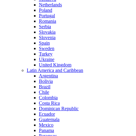
Netherlands
Poland
Portugal
Romania
Serbia
Slovakia
Slovenia
Spain
Sweden
Turkey
Ukraine
United Kingdom
Latin America and Caribbean
Argentina
Bolivia
Brazil
Chile
Colombia
Costa Rica
Dominican Republic
Ecuador
Guatemala
Mexico
Panama
Paraguay