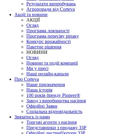
Результати випробувань
Агропоради від Corteva
Акції та новини
АКЦІЇ
Огляд
Програма лояльності
Програма пересіву ріпаку
Конкурс врожайності
Пакетне рішення
НОВИНИ
Огляд
Новини та події компанії
Ми у пресі
Наші онлайн-канали
Про Corteva
Наше призначення
Наша історія
100 років бренду Pioneer®
Завод з виробництва насіння
Офіційні Заяви
Соціальна відповідальність
Звязатись із нами
Торгові агенти з насіння
Представники з продажу ЗЗР
Офіційні дистриб'ютори ЗЗР