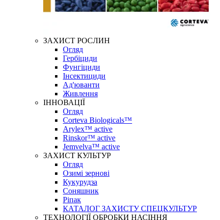
ЗАХИСТ РОСЛИН
Огляд
Гербіциди
Фунгіциди
Інсектициди
Ад'юванти
Живлення
ІННОВАЦІЇ
Огляд
Corteva Biologicals™
Arylex™ active
Rinskor™ active
Jemvelva™ active
ЗАХИСТ КУЛЬТУР
Огляд
Озимі зернові
Кукурудза
Соняшник
Ріпак
КАТАЛОГ ЗАХИСТУ СПЕЦКУЛЬТУР
ТЕХНОЛОГІЇ ОБРОБКИ НАСІННЯ