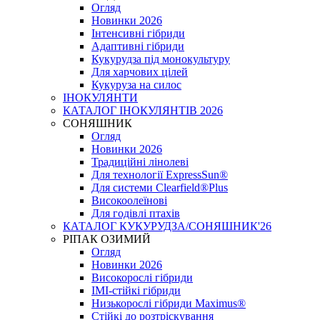
Огляд
Новинки 2026
Інтенсивні гібриди
Адаптивні гібриди
Кукурудза під монокультуру
Для харчових цілей
Кукуруза на силос
ІНОКУЛЯНТИ
КАТАЛОГ ІНОКУЛЯНТІВ 2026
СОНЯШНИК
Огляд
Новинки 2026
Традиційні лінолеві
Для технології ExpressSun®
Для системи Clearfield®Plus
Високоолеїнові
Для годівлі птахів
КАТАЛОГ КУКУРУДЗА/СОНЯШНИК'26
РІПАК ОЗИМИЙ
Огляд
Новинки 2026
Високорослі гібриди
IMI-стійкі гібриди
Низькорослі гібриди Maximus®
Стійкі до розтріскування