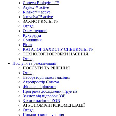
Corteva Biologicals™
Arylex™ active
Rinskor™ active
Jemvelva™ active
ЗАХИСТ КУЛЬТУР
Огляд
Озимі зернові
Кукурудза
Соняшник
Ріпак
КАТАЛОГ ЗАХИСТУ СПЕЦКУЛЬТУР
ТЕХНОЛОГІЇ ОБРОБКИ НАСІННЯ
Огляд
Послуги та рекомендації
ПОСЛУГИ ТА РІШЕННЯ
Огляд
Лабораторія якості насіння
Агропростір Corteva
Фінансові рішення
Програма дослідження ґрунтів
Захист від підробок ЗЗР
Захист насіння IZON
АГРОНОМІЧНІ РЕКОМЕНДАЦІЇ
Огляд
Поради з вирощування