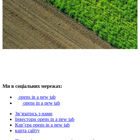
Ми в соціальних мережах:
opens in a new tab
opens in a new tab
Зв’язатись з нами
Інвестори
opens in a new tab
Кар’єра
opens in a new tab
карта сайту