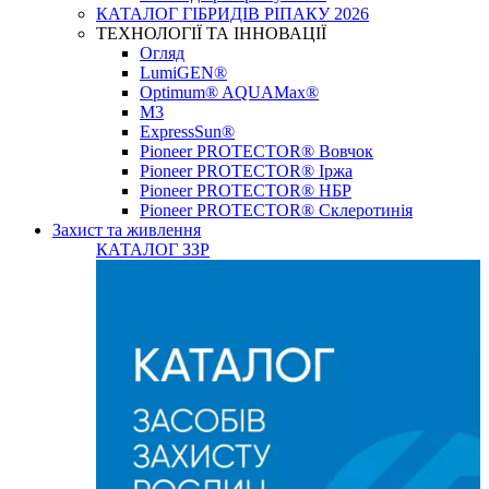
КАТАЛОГ ГІБРИДІВ РІПАКУ 2026
ТЕХНОЛОГІЇ ТА ІННОВАЦІЇ
Огляд
LumiGEN®
Optimum® AQUAMax®
М3
ExpressSun®
Pioneer PROTECTOR® Вовчок
Pioneer PROTECTOR® Іржа
Pioneer PROTECTOR® НБР
Pioneer PROTECTOR® Склеротинія
Захист та живлення
КАТАЛОГ ЗЗР