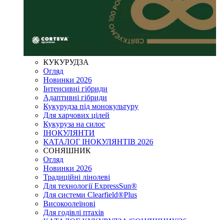
КУКУРУДЗА
Огляд
Новинки 2026
Інтенсивні гібриди
Адаптивні гібриди
Кукурудза під монокультуру
Для харчових цілей
Кукуруза на силос
ІНОКУЛЯНТИ
КАТАЛОГ ІНОКУЛЯНТІВ 2026
СОНЯШНИК
Огляд
Новинки 2026
Традиційні лінолеві
Для технології ExpressSun®
Для системи Clearfield®Plus
Високоолеїнові
Для годівлі птахів