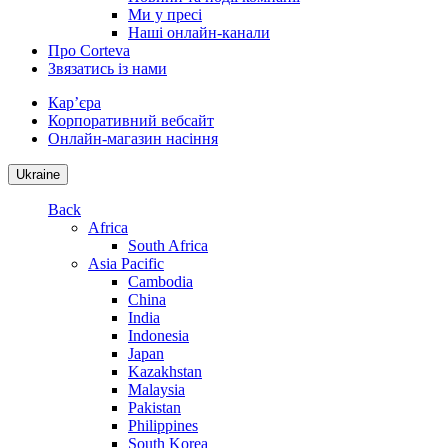
Ми у пресі
Наші онлайн-канали
Про Corteva
Звязатись із нами
Кар’єра
Корпоративний вебсайт
Онлайн-магазин насіння
Ukraine
Back
Africa
South Africa
Asia Pacific
Cambodia
China
India
Indonesia
Japan
Kazakhstan
Malaysia
Pakistan
Philippines
South Korea