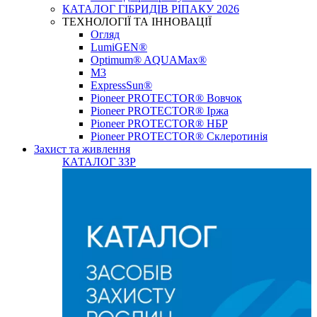
КАТАЛОГ ГІБРИДІВ РІПАКУ 2026
ТЕХНОЛОГІЇ ТА ІННОВАЦІЇ
Огляд
LumiGEN®
Optimum® AQUAMax®
М3
ExpressSun®
Pioneer PROTECTOR® Вовчок
Pioneer PROTECTOR® Іржа
Pioneer PROTECTOR® НБР
Pioneer PROTECTOR® Склеротинія
Захист та живлення
КАТАЛОГ ЗЗР