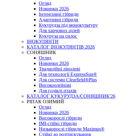
Огляд
Новинки 2026
Інтенсивні гібриди
Адаптивні гібриди
Кукурудза під монокультуру
Для харчових цілей
Кукуруза на силос
ІНОКУЛЯНТИ
КАТАЛОГ ІНОКУЛЯНТІВ 2026
СОНЯШНИК
Огляд
Новинки 2026
Традиційні лінолеві
Для технології ExpressSun®
Для системи Clearfield®Plus
Високоолеїнові
Для годівлі птахів
КАТАЛОГ КУКУРУДЗА/СОНЯШНИК'26
РІПАК ОЗИМИЙ
Огляд
Новинки 2026
Високорослі гібриди
IMI-стійкі гібриди
Низькорослі гібриди Maximus®
Стійкі до розтріскування