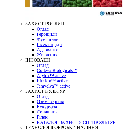
ЗАХИСТ РОСЛИН
Огляд
Гербіциди
Фунгіциди
Інсектициди
Ад'юванти
Живлення
ІННОВАЦІЇ
Огляд
Corteva Biologicals™
Arylex™ active
Rinskor™ active
Jemvelva™ active
ЗАХИСТ КУЛЬТУР
Огляд
Озимі зернові
Кукурудза
Соняшник
Ріпак
КАТАЛОГ ЗАХИСТУ СПЕЦКУЛЬТУР
ТЕХНОЛОГІЇ ОБРОБКИ НАСІННЯ