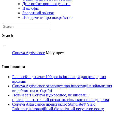
Дистриб'ютори інокулянтів
Наш офіс
Зворотний зв'язок
Повідомити про шахрайство
Search
Corteva Agriscience
Ми у пресі
Інші новини
Pioneer® відзначає 100 років інновацій для рекордних
врожаїв
Corteva Agriscience оголошує про інвестиції в збільшення
виробництва в Україні
Новий звіт Corteva підкреслює, як інновації
прискорюють сталий розвиток сільського господарства
Corteva Agriscience представляє Stimulate® Yield
Enhancer, інноваційний біологічний регулятор росту