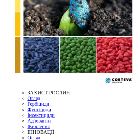
ЗАХИСТ РОСЛИН
Огляд
Гербіциди
Фунгіциди
Інсектициди
Ад'юванти
Живлення
ІННОВАЦІЇ
Огляд