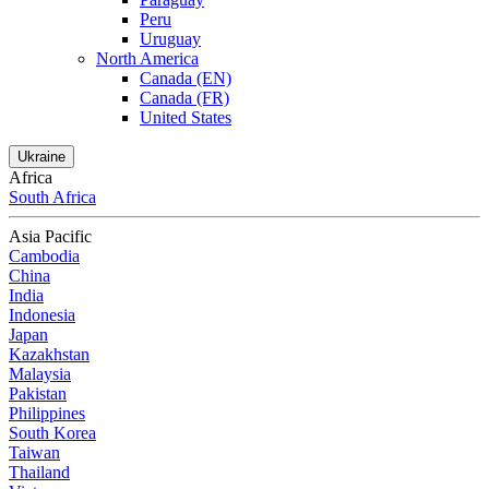
Peru
Uruguay
North America
Canada (EN)
Canada (FR)
United States
Ukraine
Africa
South Africa
Asia Pacific
Cambodia
China
India
Indonesia
Japan
Kazakhstan
Malaysia
Pakistan
Philippines
South Korea
Taiwan
Thailand