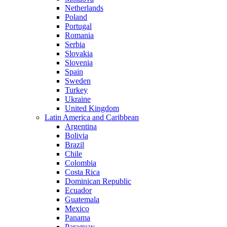
Netherlands
Poland
Portugal
Romania
Serbia
Slovakia
Slovenia
Spain
Sweden
Turkey
Ukraine
United Kingdom
Latin America and Caribbean
Argentina
Bolivia
Brazil
Chile
Colombia
Costa Rica
Dominican Republic
Ecuador
Guatemala
Mexico
Panama
Paraguay