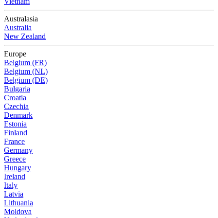
Vietnam
Australasia
Australia
New Zealand
Europe
Belgium (FR)
Belgium (NL)
Belgium (DE)
Bulgaria
Croatia
Czechia
Denmark
Estonia
Finland
France
Germany
Greece
Hungary
Ireland
Italy
Latvia
Lithuania
Moldova