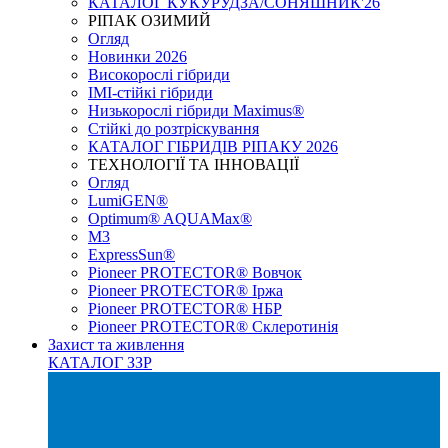
КАТАЛОГ КУКУРУДЗА/СОНЯШНИК'26
РІПАК ОЗИМИЙ
Огляд
Новинки 2026
Високорослі гібриди
IMI-стійкі гібриди
Низькорослі гібриди Maximus®
Стійкі до розтріскування
КАТАЛОГ ГІБРИДІВ РІПАКУ 2026
ТЕХНОЛОГІЇ ТА ІННОВАЦІЇ
Огляд
LumiGEN®
Optimum® AQUAMax®
М3
ExpressSun®
Pioneer PROTECTOR® Вовчок
Pioneer PROTECTOR® Іржа
Pioneer PROTECTOR® НБР
Pioneer PROTECTOR® Склеротинія
Захист та живлення
КАТАЛОГ ЗЗР