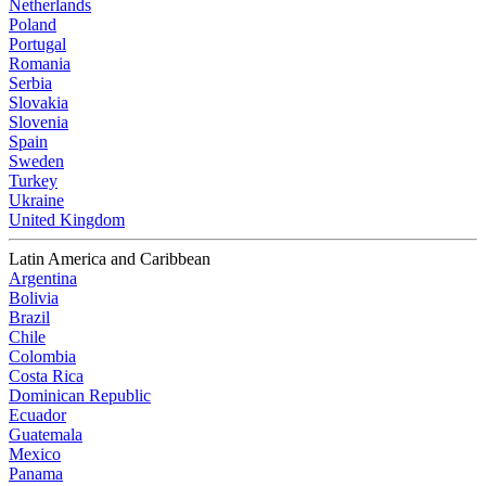
Netherlands
Poland
Portugal
Romania
Serbia
Slovakia
Slovenia
Spain
Sweden
Turkey
Ukraine
United Kingdom
Latin America and Caribbean
Argentina
Bolivia
Brazil
Chile
Colombia
Costa Rica
Dominican Republic
Ecuador
Guatemala
Mexico
Panama