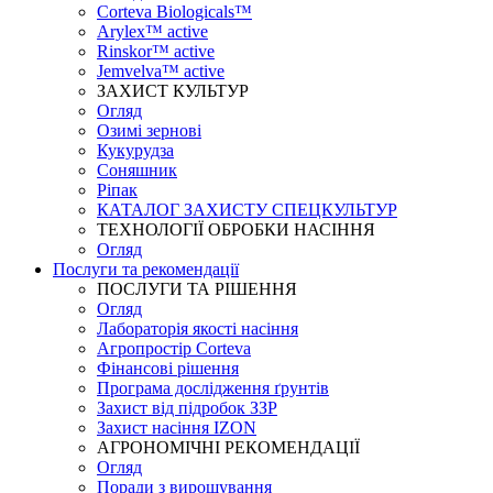
Corteva Biologicals™
Arylex™ active
Rinskor™ active
Jemvelva™ active
ЗАХИСТ КУЛЬТУР
Огляд
Озимі зернові
Кукурудза
Соняшник
Ріпак
КАТАЛОГ ЗАХИСТУ СПЕЦКУЛЬТУР
ТЕХНОЛОГІЇ ОБРОБКИ НАСІННЯ
Огляд
Послуги та рекомендації
ПОСЛУГИ ТА РІШЕННЯ
Огляд
Лабораторія якості насіння
Агропростір Corteva
Фінансові рішення
Програма дослідження ґрунтів
Захист від підробок ЗЗР
Захист насіння IZON
АГРОНОМІЧНІ РЕКОМЕНДАЦІЇ
Огляд
Поради з вирощування