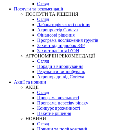
Огляд
Послуги та рекомендації
ПОСЛУГИ ТА РІШЕННЯ
Огляд
Лабораторія якості насіння
Агропростір Corteva
Фінансові рішення
Програма дослідження ґрунтів
Захист від підробок ЗЗР
Захист насіння IZON
АГРОНОМІЧНІ РЕКОМЕНДАЦІЇ
Огляд
Поради з вирощування
Результати випробувань
Агропоради від Corteva
Акції та новини
АКЦІЇ
Огляд
Програма лояльності
Програма пересіву ріпаку
Конкурс врожайності
Пакетне рішення
НОВИНИ
Огляд
Новини та події компанії