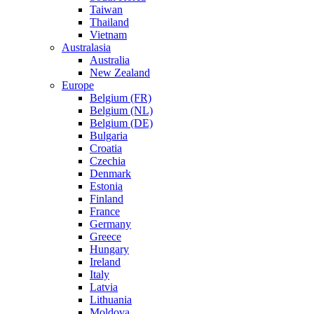
Taiwan
Thailand
Vietnam
Australasia
Australia
New Zealand
Europe
Belgium (FR)
Belgium (NL)
Belgium (DE)
Bulgaria
Croatia
Czechia
Denmark
Estonia
Finland
France
Germany
Greece
Hungary
Ireland
Italy
Latvia
Lithuania
Moldova