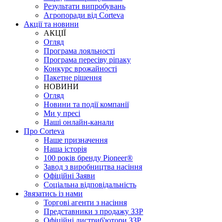
Результати випробувань
Агропоради від Corteva
Акції та новини
АКЦІЇ
Огляд
Програма лояльності
Програма пересіву ріпаку
Конкурс врожайності
Пакетне рішення
НОВИНИ
Огляд
Новини та події компанії
Ми у пресі
Наші онлайн-канали
Про Corteva
Наше призначення
Наша історія
100 років бренду Pioneer®
Завод з виробництва насіння
Офіційні Заяви
Соціальна відповідальність
Звязатись із нами
Торгові агенти з насіння
Представники з продажу ЗЗР
Офіційні дистриб'ютори ЗЗР