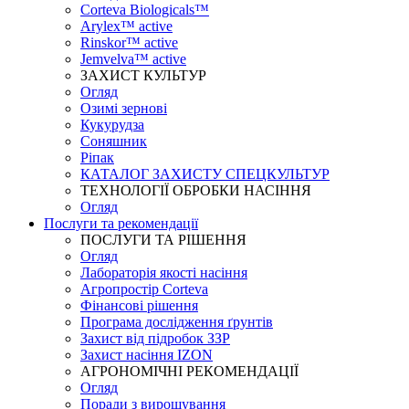
Corteva Biologicals™
Arylex™ active
Rinskor™ active
Jemvelva™ active
ЗАХИСТ КУЛЬТУР
Огляд
Озимі зернові
Кукурудза
Соняшник
Ріпак
КАТАЛОГ ЗАХИСТУ СПЕЦКУЛЬТУР
ТЕХНОЛОГІЇ ОБРОБКИ НАСІННЯ
Огляд
Послуги та рекомендації
ПОСЛУГИ ТА РІШЕННЯ
Огляд
Лабораторія якості насіння
Агропростір Corteva
Фінансові рішення
Програма дослідження ґрунтів
Захист від підробок ЗЗР
Захист насіння IZON
АГРОНОМІЧНІ РЕКОМЕНДАЦІЇ
Огляд
Поради з вирощування