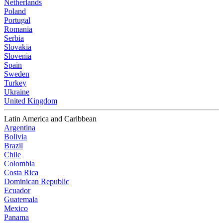
Netherlands
Poland
Portugal
Romania
Serbia
Slovakia
Slovenia
Spain
Sweden
Turkey
Ukraine
United Kingdom
Latin America and Caribbean
Argentina
Bolivia
Brazil
Chile
Colombia
Costa Rica
Dominican Republic
Ecuador
Guatemala
Mexico
Panama