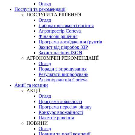
Огляд
Послуги та рекомендації
ПОСЛУГИ ТА РІШЕННЯ
Огляд
Лабораторія якості насіння
Агропростір Corteva
Фінансові рішення
Програма дослідження ґрунтів
Захист від підробок ЗЗР
Захист насіння IZON
АГРОНОМІЧНІ РЕКОМЕНДАЦІЇ
Огляд
Поради з вирощування
Результати випробувань
Агропоради від Corteva
Акції та новини
АКЦІЇ
Огляд
Програма лояльності
Програма пересіву ріпаку
Конкурс врожайності
Пакетне рішення
НОВИНИ
Огляд
Новини та події компанії