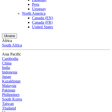
Peru
Uruguay
North America
Canada (EN)
Canada (FR)
United States
Ukraine
Africa
South Africa
Asia Pacific
Cambodia
China
India
Indonesia
Japan
Kazakhstan
Malaysia
Pakistan
Philippines
South Korea
Taiwan
Thailand