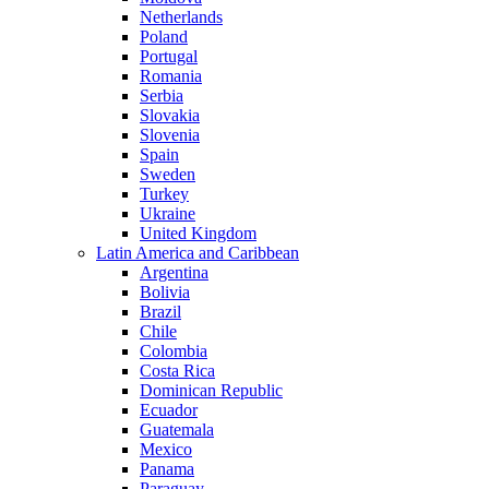
Netherlands
Poland
Portugal
Romania
Serbia
Slovakia
Slovenia
Spain
Sweden
Turkey
Ukraine
United Kingdom
Latin America and Caribbean
Argentina
Bolivia
Brazil
Chile
Colombia
Costa Rica
Dominican Republic
Ecuador
Guatemala
Mexico
Panama
Paraguay