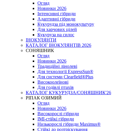
Огляд
Новинки 2026
Інтенсивні гібриди
Адаптивні гібриди
Кукурудза під монокультуру
Для харчових цілей
Кукуруза на силос
ІНОКУЛЯНТИ
КАТАЛОГ ІНОКУЛЯНТІВ 2026
СОНЯШНИК
Огляд
Новинки 2026
Традиційні лінолеві
Для технології ExpressSun®
Для системи Clearfield®Plus
Високоолеїнові
Для годівлі птахів
КАТАЛОГ КУКУРУДЗА/СОНЯШНИК'26
РІПАК ОЗИМИЙ
Огляд
Новинки 2026
Високорослі гібриди
IMI-стійкі гібриди
Низькорослі гібриди Maximus®
Стійкі до розтріскування