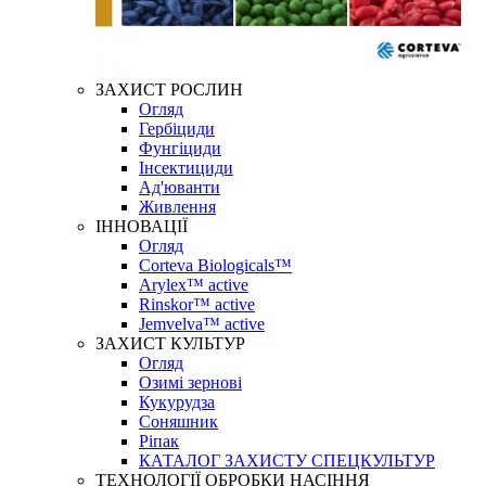
ЗАХИСТ РОСЛИН
Огляд
Гербіциди
Фунгіциди
Інсектициди
Ад'юванти
Живлення
ІННОВАЦІЇ
Огляд
Corteva Biologicals™
Arylex™ active
Rinskor™ active
Jemvelva™ active
ЗАХИСТ КУЛЬТУР
Огляд
Озимі зернові
Кукурудза
Соняшник
Ріпак
КАТАЛОГ ЗАХИСТУ СПЕЦКУЛЬТУР
ТЕХНОЛОГІЇ ОБРОБКИ НАСІННЯ