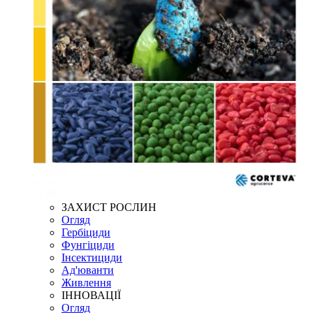
ЗАХИСТ РОСЛИН
Огляд
Гербіциди
Фунгіциди
Інсектициди
Ад'юванти
Живлення
ІННОВАЦІЇ
Огляд