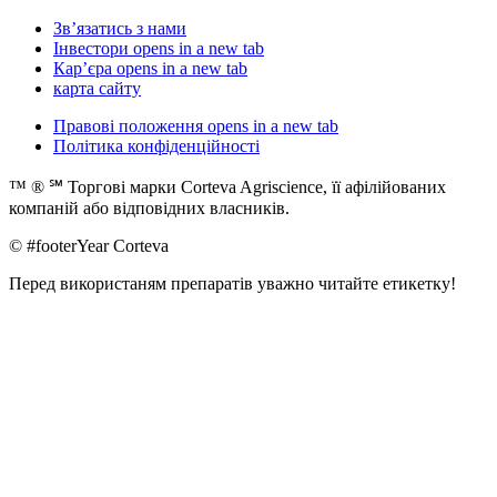
Зв’язатись з нами
Інвестори
opens in a new tab
Кар’єра
opens in a new tab
карта сайту
Правові положення
opens in a new tab
Політика конфіденційності
™ ® ℠ Торгові марки Corteva Agriscience, її афілійованих
компаній або відповідних власників.
© #footerYear Corteva
Перед використаням препаратів уважно читайте етикетку!