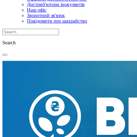
Дистриб'ютори інокулянтів
Наш офіс
Зворотний зв'язок
Повідомити про шахрайство
Search