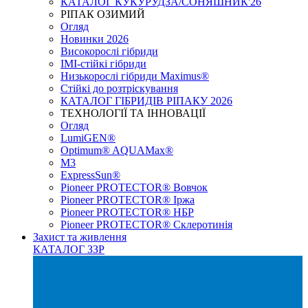
КАТАЛОГ КУКУРУДЗА/СОНЯШНИК'26
РІПАК ОЗИМИЙ
Огляд
Новинки 2026
Високорослі гібриди
IMI-стійкі гібриди
Низькорослі гібриди Maximus®
Стійкі до розтріскування
КАТАЛОГ ГІБРИДІВ РІПАКУ 2026
ТЕХНОЛОГІЇ ТА ІННОВАЦІЇ
Огляд
LumiGEN®
Optimum® AQUAMax®
М3
ExpressSun®
Pioneer PROTECTOR® Вовчок
Pioneer PROTECTOR® Іржа
Pioneer PROTECTOR® НБР
Pioneer PROTECTOR® Склеротинія
Захист та живлення
КАТАЛОГ ЗЗР