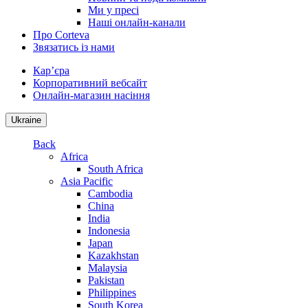
Ми у пресі
Наші онлайн-канали
Про Corteva
Звязатись із нами
Кар’єра
Корпоративний вебсайт
Онлайн-магазин насіння
Ukraine
Back
Africa
South Africa
Asia Pacific
Cambodia
China
India
Indonesia
Japan
Kazakhstan
Malaysia
Pakistan
Philippines
South Korea