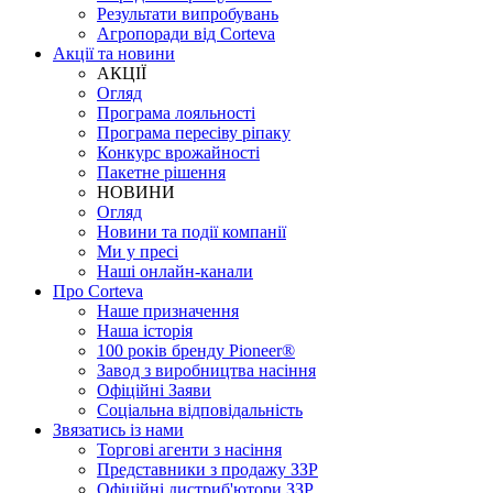
Результати випробувань
Агропоради від Corteva
Акції та новини
АКЦІЇ
Огляд
Програма лояльності
Програма пересіву ріпаку
Конкурс врожайності
Пакетне рішення
НОВИНИ
Огляд
Новини та події компанії
Ми у пресі
Наші онлайн-канали
Про Corteva
Наше призначення
Наша історія
100 років бренду Pioneer®
Завод з виробництва насіння
Офіційні Заяви
Соціальна відповідальність
Звязатись із нами
Торгові агенти з насіння
Представники з продажу ЗЗР
Офіційні дистриб'ютори ЗЗР