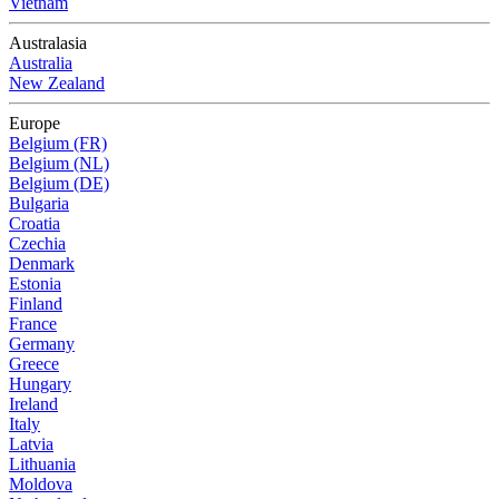
Vietnam
Australasia
Australia
New Zealand
Europe
Belgium (FR)
Belgium (NL)
Belgium (DE)
Bulgaria
Croatia
Czechia
Denmark
Estonia
Finland
France
Germany
Greece
Hungary
Ireland
Italy
Latvia
Lithuania
Moldova