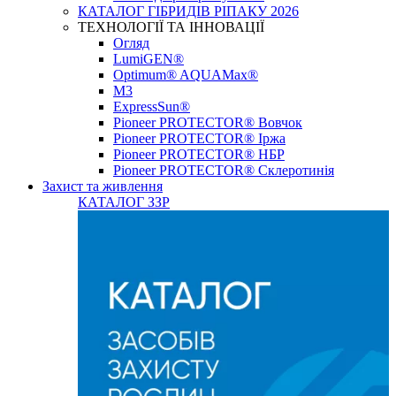
КАТАЛОГ ГІБРИДІВ РІПАКУ 2026
ТЕХНОЛОГІЇ ТА ІННОВАЦІЇ
Огляд
LumiGEN®
Optimum® AQUAMax®
М3
ExpressSun®
Pioneer PROTECTOR® Вовчок
Pioneer PROTECTOR® Іржа
Pioneer PROTECTOR® НБР
Pioneer PROTECTOR® Склеротинія
Захист та живлення
КАТАЛОГ ЗЗР