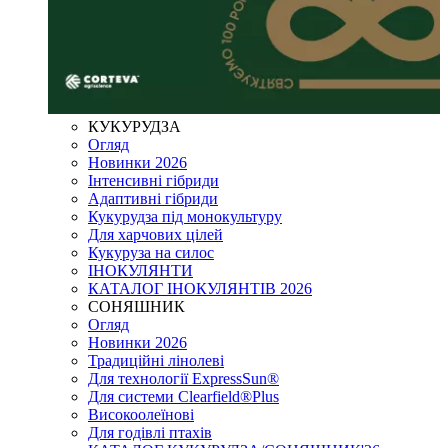
КУКУРУДЗА
Огляд
Новинки 2026
Інтенсивні гібриди
Адаптивні гібриди
Кукурудза під монокультуру
Для харчових цілей
Кукуруза на силос
ІНОКУЛЯНТИ
КАТАЛОГ ІНОКУЛЯНТІВ 2026
СОНЯШНИК
Огляд
Новинки 2026
Традиційні лінолеві
Для технології ExpressSun®
Для системи Clearfield®Plus
Високоолеїнові
Для годівлі птахів