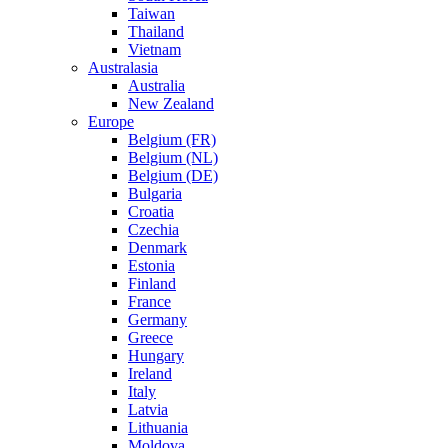
Taiwan
Thailand
Vietnam
Australasia
Australia
New Zealand
Europe
Belgium (FR)
Belgium (NL)
Belgium (DE)
Bulgaria
Croatia
Czechia
Denmark
Estonia
Finland
France
Germany
Greece
Hungary
Ireland
Italy
Latvia
Lithuania
Moldova