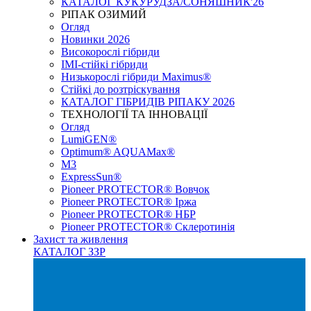
КАТАЛОГ КУКУРУДЗА/СОНЯШНИК'26
РІПАК ОЗИМИЙ
Огляд
Новинки 2026
Високорослі гібриди
IMI-стійкі гібриди
Низькорослі гібриди Maximus®
Стійкі до розтріскування
КАТАЛОГ ГІБРИДІВ РІПАКУ 2026
ТЕХНОЛОГІЇ ТА ІННОВАЦІЇ
Огляд
LumiGEN®
Optimum® AQUAMax®
М3
ExpressSun®
Pioneer PROTECTOR® Вовчок
Pioneer PROTECTOR® Іржа
Pioneer PROTECTOR® НБР
Pioneer PROTECTOR® Склеротинія
Захист та живлення
КАТАЛОГ ЗЗР