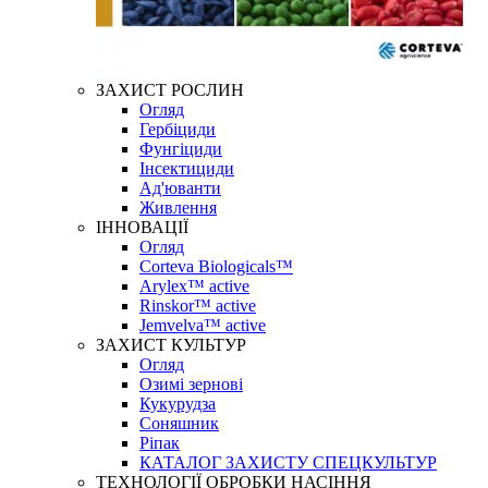
ЗАХИСТ РОСЛИН
Огляд
Гербіциди
Фунгіциди
Інсектициди
Ад'юванти
Живлення
ІННОВАЦІЇ
Огляд
Corteva Biologicals™
Arylex™ active
Rinskor™ active
Jemvelva™ active
ЗАХИСТ КУЛЬТУР
Огляд
Озимі зернові
Кукурудза
Соняшник
Ріпак
КАТАЛОГ ЗАХИСТУ СПЕЦКУЛЬТУР
ТЕХНОЛОГІЇ ОБРОБКИ НАСІННЯ