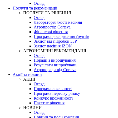
Огляд
Послуги та рекомендації
ПОСЛУГИ ТА РІШЕННЯ
Огляд
Лабораторія якості насіння
Агропростір Corteva
Фінансові рішення
Програма дослідження ґрунтів
Захист від підробок ЗЗР
Захист насіння IZON
АГРОНОМІЧНІ РЕКОМЕНДАЦІЇ
Огляд
Поради з вирощування
Результати випробувань
Агропоради від Corteva
Акції та новини
АКЦІЇ
Огляд
Програма лояльності
Програма пересіву ріпаку
Конкурс врожайності
Пакетне рішення
НОВИНИ
Огляд
Новини та події компанії