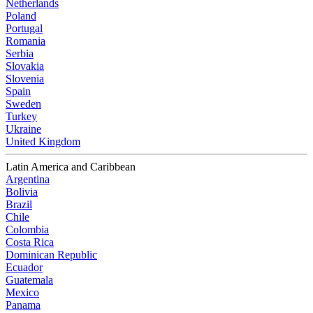
Netherlands
Poland
Portugal
Romania
Serbia
Slovakia
Slovenia
Spain
Sweden
Turkey
Ukraine
United Kingdom
Latin America and Caribbean
Argentina
Bolivia
Brazil
Chile
Colombia
Costa Rica
Dominican Republic
Ecuador
Guatemala
Mexico
Panama