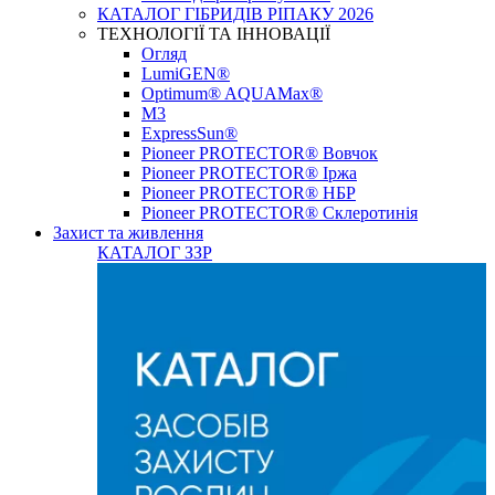
КАТАЛОГ ГІБРИДІВ РІПАКУ 2026
ТЕХНОЛОГІЇ ТА ІННОВАЦІЇ
Огляд
LumiGEN®
Optimum® AQUAMax®
М3
ExpressSun®
Pioneer PROTECTOR® Вовчок
Pioneer PROTECTOR® Іржа
Pioneer PROTECTOR® НБР
Pioneer PROTECTOR® Склеротинія
Захист та живлення
КАТАЛОГ ЗЗР