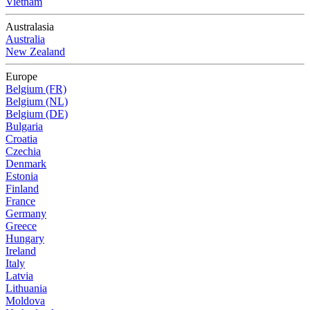
Vietnam
Australasia
Australia
New Zealand
Europe
Belgium (FR)
Belgium (NL)
Belgium (DE)
Bulgaria
Croatia
Czechia
Denmark
Estonia
Finland
France
Germany
Greece
Hungary
Ireland
Italy
Latvia
Lithuania
Moldova