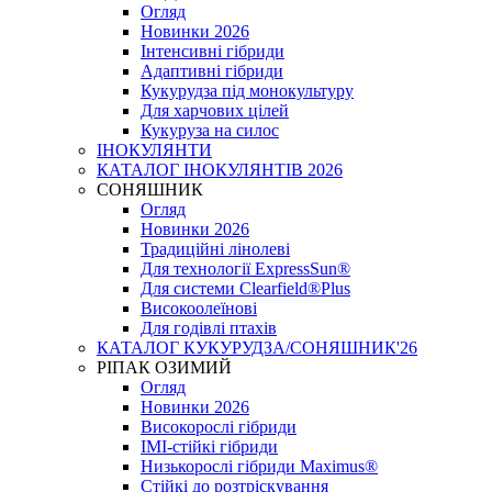
Огляд
Новинки 2026
Інтенсивні гібриди
Адаптивні гібриди
Кукурудза під монокультуру
Для харчових цілей
Кукуруза на силос
ІНОКУЛЯНТИ
КАТАЛОГ ІНОКУЛЯНТІВ 2026
СОНЯШНИК
Огляд
Новинки 2026
Традиційні лінолеві
Для технології ExpressSun®
Для системи Clearfield®Plus
Високоолеїнові
Для годівлі птахів
КАТАЛОГ КУКУРУДЗА/СОНЯШНИК'26
РІПАК ОЗИМИЙ
Огляд
Новинки 2026
Високорослі гібриди
IMI-стійкі гібриди
Низькорослі гібриди Maximus®
Стійкі до розтріскування