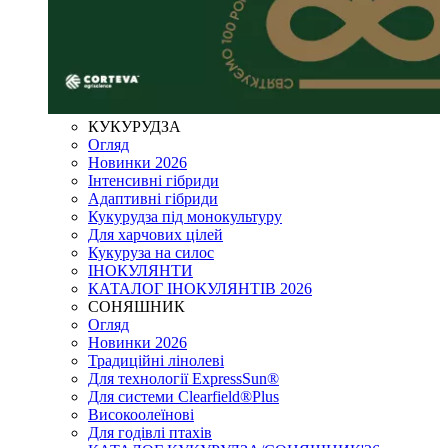
КУКУРУДЗА
Огляд
Новинки 2026
Інтенсивні гібриди
Адаптивні гібриди
Кукурудза під монокультуру
Для харчових цілей
Кукуруза на силос
ІНОКУЛЯНТИ
КАТАЛОГ ІНОКУЛЯНТІВ 2026
СОНЯШНИК
Огляд
Новинки 2026
Традиційні лінолеві
Для технології ExpressSun®
Для системи Clearfield®Plus
Високоолеїнові
Для годівлі птахів