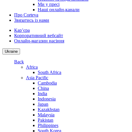
Ми у пресі
Наші онлайн-канали
Про Corteva
Звязатись із нами
Кар’єра
Корпоративний вебсайт
Онлайн-магазин насіння
Ukraine
Back
Africa
South Africa
Asia Pacific
Cambodia
China
India
Indonesia
Japan
Kazakhstan
Malaysia
Pakistan
Philippines
South Korea