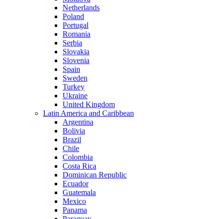
Netherlands
Poland
Portugal
Romania
Serbia
Slovakia
Slovenia
Spain
Sweden
Turkey
Ukraine
United Kingdom
Latin America and Caribbean
Argentina
Bolivia
Brazil
Chile
Colombia
Costa Rica
Dominican Republic
Ecuador
Guatemala
Mexico
Panama
Paraguay