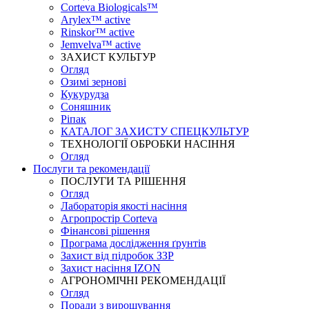
Corteva Biologicals™
Arylex™ active
Rinskor™ active
Jemvelva™ active
ЗАХИСТ КУЛЬТУР
Огляд
Озимі зернові
Кукурудза
Соняшник
Ріпак
КАТАЛОГ ЗАХИСТУ СПЕЦКУЛЬТУР
ТЕХНОЛОГІЇ ОБРОБКИ НАСІННЯ
Огляд
Послуги та рекомендації
ПОСЛУГИ ТА РІШЕННЯ
Огляд
Лабораторія якості насіння
Агропростір Corteva
Фінансові рішення
Програма дослідження ґрунтів
Захист від підробок ЗЗР
Захист насіння IZON
АГРОНОМІЧНІ РЕКОМЕНДАЦІЇ
Огляд
Поради з вирощування