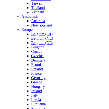
Taiwan
Thailand
Vietnam
Australasia
Australia
New Zealand
Europe
Belgium (FR)
Belgium (NL)
Belgium (DE)
Bulgaria
Croatia
Czechia
Denmark
Estonia
Finland
France
Germany
Greece
Hungary
Ireland
Italy
Latvia
Lithuania
Moldova