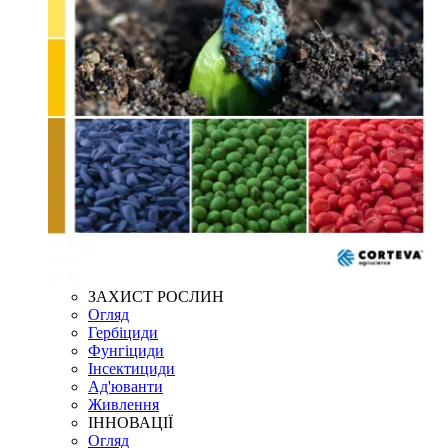
ЗАХИСТ РОСЛИН
Огляд
Гербіциди
Фунгіциди
Інсектициди
Ад'юванти
Живлення
ІННОВАЦІЇ
Огляд