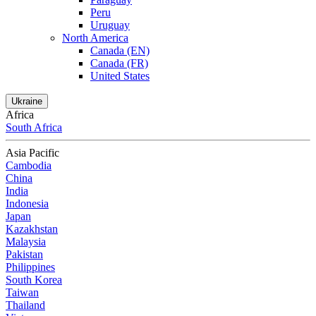
Peru
Uruguay
North America
Canada (EN)
Canada (FR)
United States
Ukraine
Africa
South Africa
Asia Pacific
Cambodia
China
India
Indonesia
Japan
Kazakhstan
Malaysia
Pakistan
Philippines
South Korea
Taiwan
Thailand