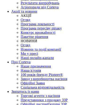
Результати випробувань
Агропоради від Corteva
Акції та новини
АКЦІЇ
Огляд
Програма лояльності
Програма пересіву ріпаку
Конкурс врожайності
Пакетне рішення
НОВИНИ
Огляд
Новини та події компанії
Ми у пресі
Наші онлайн-канали
Про Corteva
Наше призначення
Наша історія
100 років бренду Pioneer®
Завод з виробництва насіння
Офіційні Заяви
Соціальна відповідальність
Звязатись із нами
Торгові агенти з насіння
Представники з продажу ЗЗР
Офіційні дистриб'ютори ЗЗР