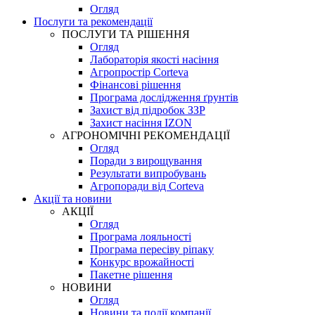
Огляд
Послуги та рекомендації
ПОСЛУГИ ТА РІШЕННЯ
Огляд
Лабораторія якості насіння
Агропростір Corteva
Фінансові рішення
Програма дослідження ґрунтів
Захист від підробок ЗЗР
Захист насіння IZON
АГРОНОМІЧНІ РЕКОМЕНДАЦІЇ
Огляд
Поради з вирощування
Результати випробувань
Агропоради від Corteva
Акції та новини
АКЦІЇ
Огляд
Програма лояльності
Програма пересіву ріпаку
Конкурс врожайності
Пакетне рішення
НОВИНИ
Огляд
Новини та події компанії