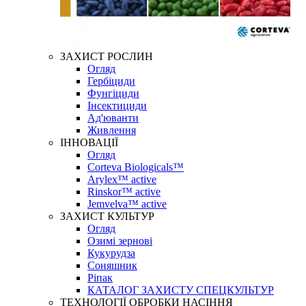
ЗАХИСТ РОСЛИН
Огляд
Гербіциди
Фунгіциди
Інсектициди
Ад'юванти
Живлення
ІННОВАЦІЇ
Огляд
Corteva Biologicals™
Arylex™ active
Rinskor™ active
Jemvelva™ active
ЗАХИСТ КУЛЬТУР
Огляд
Озимі зернові
Кукурудза
Соняшник
Ріпак
КАТАЛОГ ЗАХИСТУ СПЕЦКУЛЬТУР
ТЕХНОЛОГІЇ ОБРОБКИ НАСІННЯ