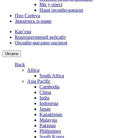
Ми у пресі
Наші онлайн-канали
Про Corteva
Звязатись із нами
Кар’єра
Корпоративний вебсайт
Онлайн-магазин насіння
Ukraine
Back
Africa
South Africa
Asia Pacific
Cambodia
China
India
Indonesia
Japan
Kazakhstan
Malaysia
Pakistan
Philippines
South Korea