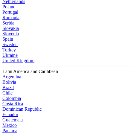
Netherlands
Poland
Portugal
Romania
Serbia
Slovakia
Slovenia
Spain
Sweden
Turkey
Ukraine
United Kingdom
Latin America and Caribbean
Argentina
Bolivia
Brazil
Chile
Colombia
Costa Rica
Dominican Republic
Ecuador
Guatemala
Mexico
Panama