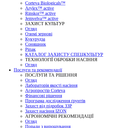
Corteva Biologicals™
Arylex™ active
Rinskor™ active
Jemvelva™ active
ЗАХИСТ КУЛЬТУР
Огляд
Озимі зернові
Кукурудза
Соняшник
Ріпак
КАТАЛОГ ЗАХИСТУ СПЕЦКУЛЬТУР
ТЕХНОЛОГІЇ ОБРОБКИ НАСІННЯ
Огляд
Послуги та рекомендації
ПОСЛУГИ ТА РІШЕННЯ
Огляд
Лабораторія якості насіння
Агропростір Corteva
Фінансові рішення
Програма дослідження ґрунтів
Захист від підробок ЗЗР
Захист насіння IZON
АГРОНОМІЧНІ РЕКОМЕНДАЦІЇ
Огляд
Поради з вирощування