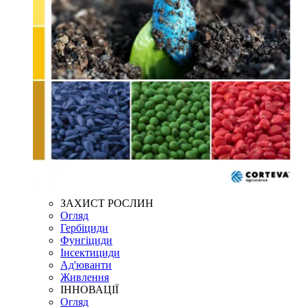
ЗАХИСТ РОСЛИН
Огляд
Гербіциди
Фунгіциди
Інсектициди
Ад'юванти
Живлення
ІННОВАЦІЇ
Огляд