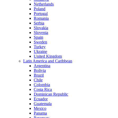
Netherlands
Poland
Portugal
Romania
Serbia
Slovakia
Slovenia
Spain
Sweden
Turkey
Ukraine
United Kingdom
Latin America and Caribbean
Argentina
Bolivia
Brazil
Chile
Colombia
Costa Rica
Dominican Republic
Ecuador
Guatemala
Mexico
Panama
Paraguay