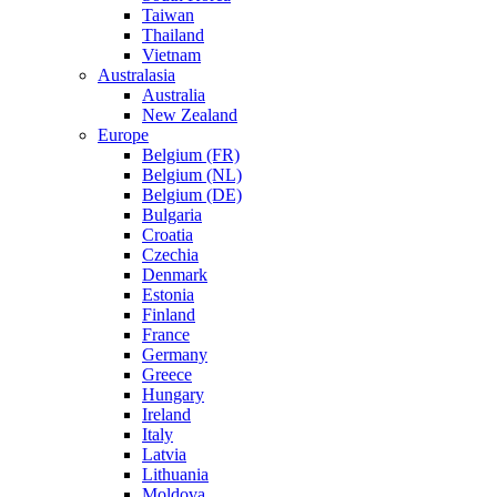
Taiwan
Thailand
Vietnam
Australasia
Australia
New Zealand
Europe
Belgium (FR)
Belgium (NL)
Belgium (DE)
Bulgaria
Croatia
Czechia
Denmark
Estonia
Finland
France
Germany
Greece
Hungary
Ireland
Italy
Latvia
Lithuania
Moldova