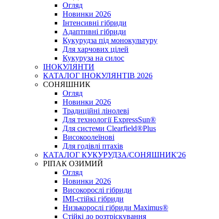
Огляд
Новинки 2026
Інтенсивні гібриди
Адаптивні гібриди
Кукурудза під монокультуру
Для харчових цілей
Кукуруза на силос
ІНОКУЛЯНТИ
КАТАЛОГ ІНОКУЛЯНТІВ 2026
СОНЯШНИК
Огляд
Новинки 2026
Традиційні лінолеві
Для технології ExpressSun®
Для системи Clearfield®Plus
Високоолеїнові
Для годівлі птахів
КАТАЛОГ КУКУРУДЗА/СОНЯШНИК'26
РІПАК ОЗИМИЙ
Огляд
Новинки 2026
Високорослі гібриди
IMI-стійкі гібриди
Низькорослі гібриди Maximus®
Стійкі до розтріскування