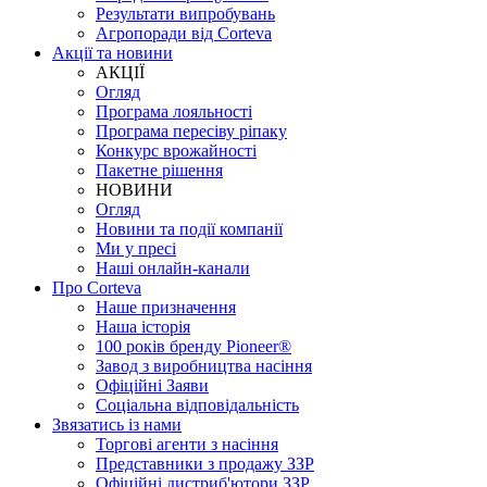
Результати випробувань
Агропоради від Corteva
Акції та новини
АКЦІЇ
Огляд
Програма лояльності
Програма пересіву ріпаку
Конкурс врожайності
Пакетне рішення
НОВИНИ
Огляд
Новини та події компанії
Ми у пресі
Наші онлайн-канали
Про Corteva
Наше призначення
Наша історія
100 років бренду Pioneer®
Завод з виробництва насіння
Офіційні Заяви
Соціальна відповідальність
Звязатись із нами
Торгові агенти з насіння
Представники з продажу ЗЗР
Офіційні дистриб'ютори ЗЗР