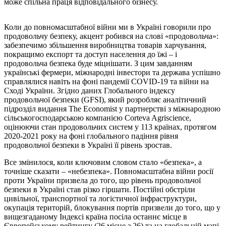
може спільна праця відповідального бізнесу.
Коли до повномасштабної війни ми в Україні говорили про
продовольчу безпеку, акцент робився на слові «продовольча»:
забезпечимо збільшення виробництва товарів харчування,
покращимо експорт та доступ населення до їжі – і
продовольча безпека буде міцнішати. З цим завданням
українські фермери, міжнародні інвестори та держава успішно
справлялися навіть на фоні пандемії COVID-19 та війни на
Сході України. Згідно даних Глобального індексу
продовольчої безпеки (GFSI), який розробляє аналітичний
підрозділ видання The Economist у партнерстві з міжнародною
сільськогосподарською компанією Corteva Agriscience,
оцінюючи стан продовольчих систем у 113 країнах, протягом
2020-2021 року на фоні глобального падіння рівня
продовольчої безпеки в Україні її рівень зростав.
Все змінилося, коли ключовим словом стало «безпека», а
точніше сказати – «небезпека». Повномасштабна війни росії
проти України призвела до того, що рівень продовольчої
безпеки в Україні став різко гіршати. Постійні обстріли
цивільної, транспортної та логістичної інфраструктури,
окупація територій, блокування портів призвели до того, що у
вищезгаданому Індексі країна посіла останнє місце в
Європейському рейтингу (26 місце з 26) та на глобальній мапі