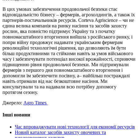
В цих умовах забезпечення продовольчої безпеки стає
відповідальністю бізнесу – фермерів, агрохолдингів, а також їх
партнерів-постачальників ресурсів. Corteva Agriscience – чи не
єдина велика компанія на ринку насіння та засобів захисту
рослин, яка повністю підтримує Україну та з початку
повномасштабного вторгнення вийшла з російського ринку, і
попри війну продовжує надавати українським фермерам
революційні технологічні рішення, що дозволяють їм бути
більш продуктивними та стійкими навіть за умов військового
часу і забезпечувати потенціал високої врожайності, сприяючи
підвищенню рівня продовольчої безпеки. Ми підтримували
фермерів з першого дня повномасштабного вторгнення і
допомогли їм забезпечити посівну, а– найбільш постраждалі
навіть отримали від нас безкоштовне насіння. Ми
консультували та на надавали всю потрібну допомогу
протягом сезону.
Джерело:
Agro Times
Інші новини
Час впроваджувати нові технології для економії ресурсів
Новий каталог засобів захисту овочевих та
плодоовочевих культур