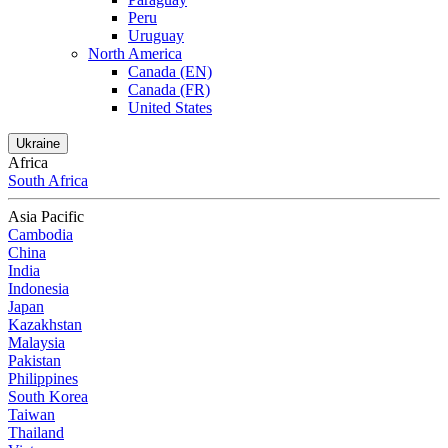
Peru
Uruguay
North America
Canada (EN)
Canada (FR)
United States
Ukraine
Africa
South Africa
Asia Pacific
Cambodia
China
India
Indonesia
Japan
Kazakhstan
Malaysia
Pakistan
Philippines
South Korea
Taiwan
Thailand