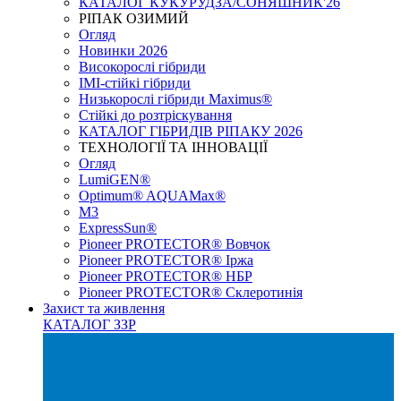
КАТАЛОГ КУКУРУДЗА/СОНЯШНИК'26
РІПАК ОЗИМИЙ
Огляд
Новинки 2026
Високорослі гібриди
IMI-стійкі гібриди
Низькорослі гібриди Maximus®
Стійкі до розтріскування
КАТАЛОГ ГІБРИДІВ РІПАКУ 2026
ТЕХНОЛОГІЇ ТА ІННОВАЦІЇ
Огляд
LumiGEN®
Optimum® AQUAMax®
М3
ExpressSun®
Pioneer PROTECTOR® Вовчок
Pioneer PROTECTOR® Іржа
Pioneer PROTECTOR® НБР
Pioneer PROTECTOR® Склеротинія
Захист та живлення
КАТАЛОГ ЗЗР