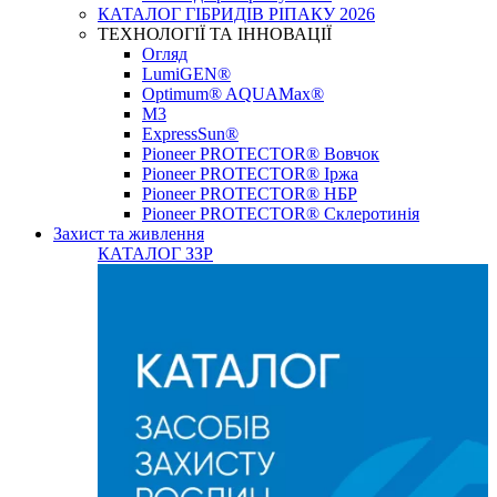
КАТАЛОГ ГІБРИДІВ РІПАКУ 2026
ТЕХНОЛОГІЇ ТА ІННОВАЦІЇ
Огляд
LumiGEN®
Optimum® AQUAMax®
М3
ExpressSun®
Pioneer PROTECTOR® Вовчок
Pioneer PROTECTOR® Іржа
Pioneer PROTECTOR® НБР
Pioneer PROTECTOR® Склеротинія
Захист та живлення
КАТАЛОГ ЗЗР