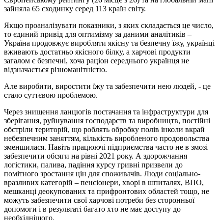
зайняла 65 сходинку серед 113 країн світу.
Якщо проаналізувати показники, з яких складається це число,
то єдиний привід для оптимізму за даними аналітиків –
Україна продовжує виробляти якісну та безпечну їжу, українці
вживають достатньо якісного білку, а харчові продукти
загалом є безпечні, хоча раціон середнього українця не
відзначається різноманітністю.
Але виробити, виростити їжу та забезпечити нею людей, - це
стало суттєвою проблемою.
Через знищення ланцюгів постачання та інфраструктури для
зберігання, руйнування господарств та виробництв, постійні
обстріли територій, що роблять обробку полів інколи вкрай
небезпечним заняттям, кількість виробленого продовольства
зменшилася. Навіть працюючі підприємства часто не в змозі
забезпечити обсяги на рівні 2021 року. А здорожчання
логістики, палива, падіння курсу гривні призвели до
помітного зростання цін для споживачів. Люди соціально-
вразливих категорій – пенсіонери, хворі в шпиталях, ВПО,
мешканці деокупованих та прифронтових областей тощо, не
можуть забезпечити свої харчові потреби без сторонньої
допомоги і в результаті багато хто не має доступу до
необхіднішого.