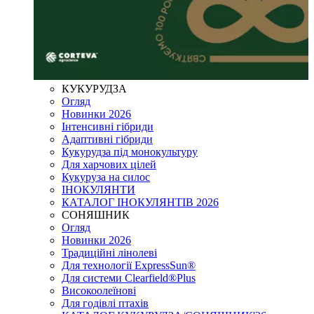
КУКУРУДЗА
Огляд
Новинки 2026
Інтенсивні гібриди
Адаптивні гібриди
Кукурудза під монокультуру
Для харчових цілей
Кукуруза на силос
ІНОКУЛЯНТИ
КАТАЛОГ ІНОКУЛЯНТІВ 2026
СОНЯШНИК
Огляд
Новинки 2026
Традиційні лінолеві
Для технології ExpressSun®
Для системи Clearfield®Plus
Високоолеїнові
Для годівлі птахів