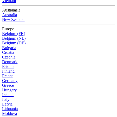
Vietnam
Australasia
Australia
New Zealand
Europe
Belgium (FR)
Belgium (NL)
Belgium (DE)
Bulgaria
Croatia
Czechia
Denmark
Estonia
Finland
France
Germany
Greece
Hungary
Ireland
Italy
Latvia
Lithuania
Moldova