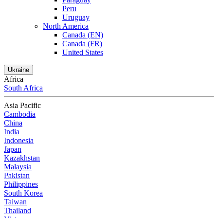
Peru
Uruguay
North America
Canada (EN)
Canada (FR)
United States
Ukraine
Africa
South Africa
Asia Pacific
Cambodia
China
India
Indonesia
Japan
Kazakhstan
Malaysia
Pakistan
Philippines
South Korea
Taiwan
Thailand