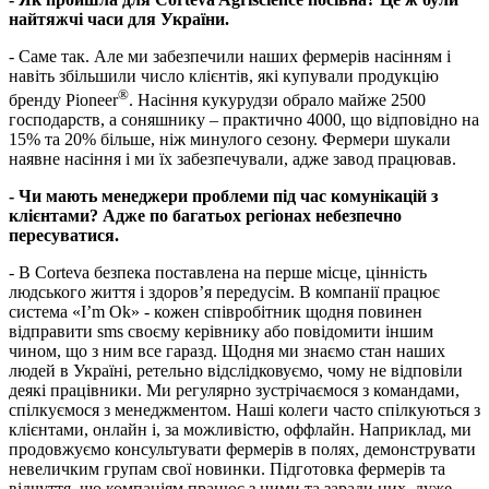
найтяжчі часи для України.
- Саме так. Але ми забезпечили наших фермерів насінням і
навіть збільшили число клієнтів, які купували продукцію
®
бренду Pioneer
.
Насіння кукурудзи обрало майже 2500
господарств, а соняшнику – практично 4000, що відповідно на
15% та 20% більше, ніж минулого сезону. Фермери шукали
наявне насіння і ми їх забезпечували, адже завод працював.
- Чи мають
менеджери проблеми під час комунікацій з
клієнтами? Адже по багатьох регіонах небезпечно
пересуватися.
- В Corteva безпека поставлена на перше місце, цінність
людського життя і здоров’я передусім. В компанії працює
система «I’m Ok» - кожен співробітник щодня повинен
відправити sms своєму керівнику або повідомити іншим
чином, що з ним все гаразд. Щодня ми знаємо стан наших
людей в Україні, ретельно відслідковуємо, чому не відповіли
деякі працівники. Ми регулярно зустрічаємося з командами,
спілкуємося з менеджментом. Наші колеги часто спілкуються з
клієнтами, онлайн і, за можливістю, оффлайн. Наприклад, ми
продовжуємо консультувати фермерів в полях, демонструвати
невеличким групам свої новинки. Підготовка фермерів та
відчуття, що компаніям працює з ними та заради них, дуже