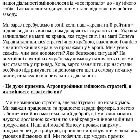
нашої діяльності змінювалося від «все пропало» до «ну нічого
собі». Також певним здивуванням стало відновлення роботи
заводу.
Ми зараз перебуваємо в зоні, коли наш «кредитний рейтинг»
піднявся досить високо, нам довіряють і слухають нас. Україна
залишилася на мапі як країна, яка годує світ, і на мапі Corteva
Україна залишилася стратегічною країною, важливою і однією
з найпотужніших країн за продажами у Європі. Ми чуємо:
скажіть, чим вам допомогти? Яка безпекова ситуація? На
внутрішніх зустрічах українську команду називають героями,
нас ставлять у приклад. Хоча, варто зазначити, що нас стали
всебічно підтримувати та допомагати ще на самому початку
війни, незалежно від результатів діяльності.
- Це дуже приємно. Агровиробники змінюють стратегії, а
як змінюєте стратегію ви?
- Ми не змінюємо стратегії, але адаптуємо її до нових умов.
Ми завжди працювали та працюємо заради фермера, з метою
забезпечити його максимальний добробут, і ми залишаємось
науково-дослідною компанією з найкращими інноваційними
продуктами. Наші дві моделі бізнесу, продаж напряму і
продаж через дистрибуцію, пройшли випробування у шокових
умовах військових дій. Ми побачили, що модель прямих