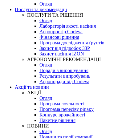
Огляд
Послуги та рекомендації
ПОСЛУГИ ТА РІШЕННЯ
Огляд
Лабораторія якості насіння
Агропростір Corteva
Фінансові рішення
Програма дослідження ґрунтів
Захист від підробок ЗЗР
Захист насіння IZON
АГРОНОМІЧНІ РЕКОМЕНДАЦІЇ
Огляд
Поради з вирощування
Результати випробувань
Агропоради від Corteva
Акції та новини
АКЦІЇ
Огляд
Програма лояльності
Програма пересіву ріпаку
Конкурс врожайності
Пакетне рішення
НОВИНИ
Огляд
Новини та події компанії