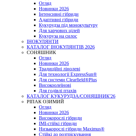
Огляд
Новинки 2026
Інтенсивні гібриди
Адаптивні гібриди
Кукурудза під монокультуру
Для харчових цілей
Кукуруза на силос
ІНОКУЛЯНТИ
КАТАЛОГ ІНОКУЛЯНТІВ 2026
СОНЯШНИК
Огляд
Новинки 2026
Традиційні лінолеві
Для технології ExpressSun®
Для системи Clearfield®Plus
Високоолеїнові
Для годівлі птахів
КАТАЛОГ КУКУРУДЗА/СОНЯШНИК'26
РІПАК ОЗИМИЙ
Огляд
Новинки 2026
Високорослі гібриди
IMI-стійкі гібриди
Низькорослі гібриди Maximus®
Стійкі до розтріскування