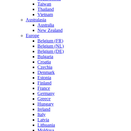
Taiwan
Thailand
Vietnam
Australasia
Australia
New Zealand
Europe
Belgium (FR)
Belgium (NL)
Belgium (DE)
Bulgaria
Croatia
Czechia
Denmark
Estonia
Finland
France
Germany
Greece
Hungary
Ireland
Italy
Latvia
Lithuania
Moldova