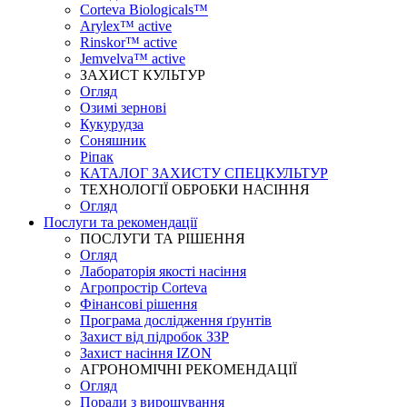
Corteva Biologicals™
Arylex™ active
Rinskor™ active
Jemvelva™ active
ЗАХИСТ КУЛЬТУР
Огляд
Озимі зернові
Кукурудза
Соняшник
Ріпак
КАТАЛОГ ЗАХИСТУ СПЕЦКУЛЬТУР
ТЕХНОЛОГІЇ ОБРОБКИ НАСІННЯ
Огляд
Послуги та рекомендації
ПОСЛУГИ ТА РІШЕННЯ
Огляд
Лабораторія якості насіння
Агропростір Corteva
Фінансові рішення
Програма дослідження ґрунтів
Захист від підробок ЗЗР
Захист насіння IZON
АГРОНОМІЧНІ РЕКОМЕНДАЦІЇ
Огляд
Поради з вирощування