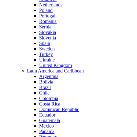
Netherlands
Poland
Portugal
Romania
Serbia
Slovakia
Slovenia
Spain
Sweden
Turkey
Ukraine
United Kingdom
Latin America and Caribbean
Argentina
Bolivia
Brazil
Chile
Colombia
Costa Rica
Dominican Republic
Ecuador
Guatemala
Mexico
Panama
Paraguay