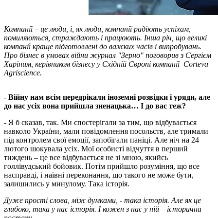
Компанії – це люди, і, як люди, компанії радіють успіхам,
помиляються, страждають і працюють. Інша річ, що великі
компанії краще підготовлені до важких часів і випробувань.
Про бізнес в умовах війни журнал "Зерно" поговорив з Сергієм
Харіним, керівником бізнесу у Східній Європі компанії Corteva
Agriscience.
-
Війну нам всім передрікали іноземні розвідки і уряди, але
до нас усіх вона прийшла зненацька… І до вас теж?
- Я б сказав, так. Ми спостерігали за тим, що відбувається
навколо України, мали повідомлення посольств, але тримали
під контролем свої емоції, запобігали паніці. Але ніч на 24
лютого шокувала усіх. Мої особисті відчуття в перший
тиждень – це все відбувається не зі мною, якийсь
голлівудський бойовик. Потім прийшло розуміння, що все
насправді, і наївні переконання, що такого не може бути,
залишились у минулому. Така історія.
Дуже прості слова, між думками, - така історія. Але як це
глибоко, така у нас історія. І кожен з нас у ній – історична
постать.