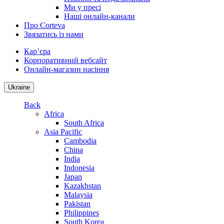
Ми у пресі
Наші онлайн-канали
Про Corteva
Звязатись із нами
Кар’єра
Корпоративний вебсайт
Онлайн-магазин насіння
Ukraine
Back
Africa
South Africa
Asia Pacific
Cambodia
China
India
Indonesia
Japan
Kazakhstan
Malaysia
Pakistan
Philippines
South Korea