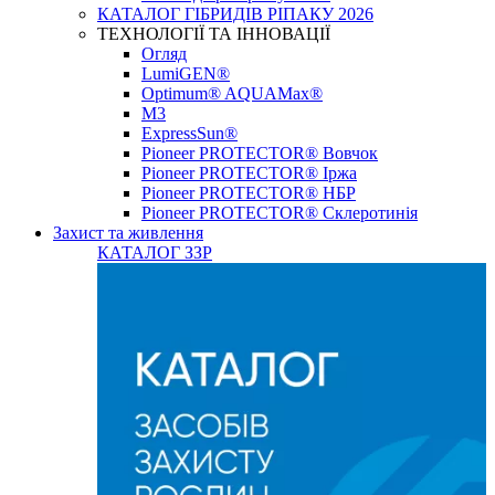
КАТАЛОГ ГІБРИДІВ РІПАКУ 2026
ТЕХНОЛОГІЇ ТА ІННОВАЦІЇ
Огляд
LumiGEN®
Optimum® AQUAMax®
М3
ExpressSun®
Pioneer PROTECTOR® Вовчок
Pioneer PROTECTOR® Іржа
Pioneer PROTECTOR® НБР
Pioneer PROTECTOR® Склеротинія
Захист та живлення
КАТАЛОГ ЗЗР