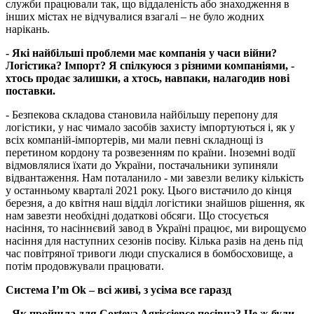
служби працювали так, що віддаленість або знаходження в
інших містах не відчувалися взагалі – не було жодних
нарікань.
- Які найбільші проблеми має компанія у часи війни?
Логістика? Імпорт? Я спілкуюся з різними компаніями, -
хтось продає залишки, а хтось, навпаки, налагодив нові
поставки.
- Безпекова складова становила найбільшу перепону для
логістики, у нас чимало засобів захисту імпортуються і, як у
всіх компаній-імпортерів, ми мали певні складнощі із
перетином кордону та розвезенням по країни. Іноземні водії
відмовлялися їхати до України, постачальники зупиняли
відвантаження. Нам поталанило - ми завезли велику кількість
у останньому кварталі 2021 року. Цього вистачило до кінця
березня, а до квітня наш відділ логістики знайшов рішення, як
нам завезти необхідні додаткові обсяги. Що стосується
насіння, то насіннєвий завод в Україні працює, ми вирощуємо
насіння для наступних сезонів посіву. Кілька разів на день під
час повітряної тривоги люди спускалися в бомбосховище, а
потім продовжували працювати.
Система I’m Ok – всі живі, з усіма все гаразд
- Як пройшла для Corteva Agriscience посівна? Це ж були