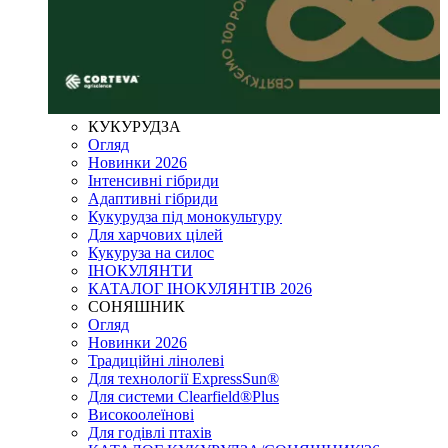
КУКУРУДЗА
Огляд
Новинки 2026
Інтенсивні гібриди
Адаптивні гібриди
Кукурудза під монокультуру
Для харчових цілей
Кукуруза на силос
ІНОКУЛЯНТИ
КАТАЛОГ ІНОКУЛЯНТІВ 2026
СОНЯШНИК
Огляд
Новинки 2026
Традиційні лінолеві
Для технології ExpressSun®
Для системи Clearfield®Plus
Високоолеїнові
Для годівлі птахів