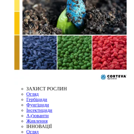
ЗАХИСТ РОСЛИН
Огляд
Гербіциди
Фунгіциди
Інсектициди
Ад'юванти
Живлення
ІННОВАЦІЇ
Огляд