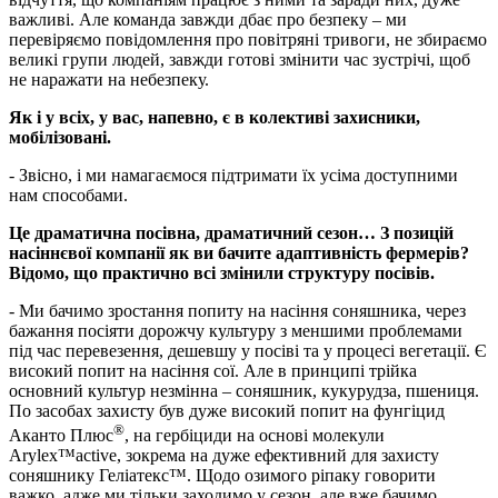
важливі. Але команда завжди дбає про безпеку – ми
перевіряємо повідомлення про повітряні тривоги, не збираємо
великі групи людей, завжди готові змінити час зустрічі, щоб
не наражати на небезпеку.
Як і у всіх, у вас, напевно, є в колективі захисники,
мобілізовані.
- Звісно, і ми намагаємося підтримати їх усіма доступними
нам способами.
Це драматична посівна, драматичний сезон… З позицій
насіннєвої компанії як ви бачите адаптивність фермерів?
Відомо, що практично всі змінили структуру посівів.
- Ми бачимо зростання попиту на насіння соняшника, через
бажання посіяти дорожчу культуру з меншими проблемами
під час перевезення, дешевшу у посіві та у процесі вегетації. Є
високий попит на насіння сої. Але в принципі трійка
основний культур незмінна – соняшник, кукурудза, пшениця.
По засобах захисту був дуже високий попит на фунгіцид
®
Аканто Плюс
, на гербіциди на основі молекули
Arylex™active, зокрема на дуже ефективний для захисту
соняшнику Геліатекс™. Щодо озимого ріпаку говорити
важко, адже ми тільки заходимо у сезон, але вже бачимо