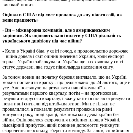
високий попит.
Оцінки в США: від «все пропало» до «ну нічого собі, як
вони працюють»
- Ви – міжнародна компанія, але з американським
корінням. Як оцінюють ваші колеги у США діяльність
українського дивізіону під час війни?
- Коли в Україні біда, у світі голод, а продовольство дорожчає
– війна довела і світ оцінив значення України, коли експорт
зерна з України заблокували. Україна ще раз заявила у світі
статус держави, яка годує півмільярда населення світу.
За тоном новин на початку березня виглядало, що на Україні
можна поставити крапку - що реалізовано до 24 лютого, оце й
усе. Але поглянули на результати нашої компанії за
результатами першого кварталу, потім – на прогнозовані
результати другого кварталу, і вже у квітні я почав отримувати
позитивні сигнали від штаб-квартири. Ми не тільки не
провалилися, а показали результати продажів на рівні
минулого року, іноді кращі, ніж показали деякі країни без
війни. Оцінювалося скорочення посівних площ в Україні,
ймовірний прибуток, який повинен допомогти уникнути
скорочення персоналу, зберегти команду. Загалом, сприйняття