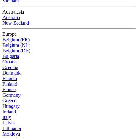
Vietnam
Australasia
Australia
New Zealand
Europe
Belgium (FR)
Belgium (NL)
Belgium (DE)
Bulgaria
Croatia
Czechia
Denmark
Estonia
Finland
France
Germany
Greece
Hungary
Ireland
Italy
Latvia
Lithuania
Moldova