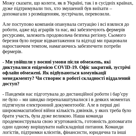
Можу сказати, що колеги, як в Україні, так і в сусідніх країнах,
дуже підтримували тих, хто змушений був виїхати –
допомагали з розміщенням, зустрічали, перевозили.
Але поступово компанія опанувала ситуацію і всі взялися до
роботи, адже від аграріїв та нас, які забезпечують фермерів
ресурсами, залежить продовольча безпека регіону. Сьомого
березня було перше відвантаження та відтоді ми працювали
наростаючим темпом, намагаючись забезпечити потреби
фермерів.
-
Ми увійшли у воєнні умови після обмежень, які
диктувалися епідемією COVID-19. Офіс закритий, зустрічі
офлайн обмежені. Як відбуваються комунікації
менеджменту? Чи створює в роботі складності віддалений
доступ?
- Пандемія нас підготувала до дистанційної роботи і бар’єру
не було – ми швидко переналаштувалися і в деяких моментах
підтягнули електронний документообіг. Але в перші дні
широкомасштабної війни кількість дзвінків, у яких треба було
брати участь, була дуже великою. Наша команда
продемонструвала свою згуртованість, готовність допомагати
один одному вирішувати найскладніші питання. Команди
логістів, підтримки клієнтів, фінансисти, юридична та інші