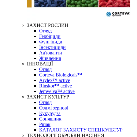
ЗАХИСТ РОСЛИН
Огляд
Гербіциди
Фунгіциди
Інсектициди
Ад'юванти
Живлення
ІННОВАЦІЇ
Огляд
Corteva Biologicals™
Arylex™ active
Rinskor™ active
Jemvelva™ active
ЗАХИСТ КУЛЬТУР
Огляд
Озимі зернові
Кукурудза
Соняшник
Ріпак
КАТАЛОГ ЗАХИСТУ СПЕЦКУЛЬТУР
ТЕХНОЛОГІЇ ОБРОБКИ НАСІННЯ