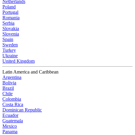
Netherlands
Poland
Portugal
Romania
Serbia
Slovakia
Slovenia
Spain
Sweden
Turkey
Ukraine
United Kingdom
Latin America and Caribbean
Argentina
Bolivia
Brazil
Chile
Colombia
Costa Rica
Dominican Republic
Ecuador
Guatemala
Mexico
Panama