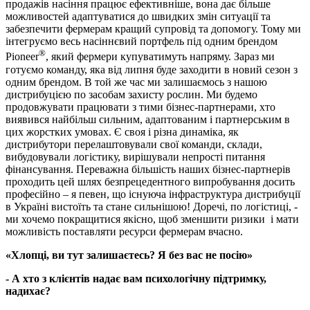
продажів насіння працює ефективніше, вона дає більше
можливостей адаптуватися до швидких змін ситуації та
забезпечити фермерам кращий супровід та допомогу. Тому ми
інтегруємо весь насіннєвий портфель під одним брендом
®
Pioneer
, який фермери купуватимуть напряму. Зараз ми
готуємо команду, яка від липня буде заходити в новий сезон з
одним брендом. В той же час ми залишаємось з нашою
дистрибуцією по засобам захисту рослин. Ми будемо
продовжувати працювати з тими бізнес-партнерами, хто
виявився найбільш сильним, адаптованим і партнерським в
цих жорстких умовах. Є своя і різна динаміка, як
дистрибутори перелаштовували свої команди, склади,
вибудовували логістику, вирішували непрості питання
фінансування. Переважна більшість наших бізнес-партнерів
проходить цей шлях безпрецедентного випробування досить
професійно – я певен, що існуюча інфраструктура дистрибуції
в Україні вистоїть та стане сильнішою! Доречі, по логістиці, -
ми хочемо покращитися якісно, щоб зменшити ризики і мати
можливість поставляти ресурси фермерам вчасно.
«Хлопці, ви тут залишаєтесь? Я без вас не посію»
- А хто з клієнтів надає вам психологічну підтримку,
надихає?