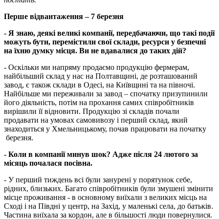
Перше відвантаження – 7 березня
- Я знаю, деякі великі компанії, передбачаючи, що такі події
можуть бути, перемістили свої склади, ресурси у безпечні
на їхню думку місця. Ви не вдавалися до таких дій?
- Оскільки ми напряму продаємо продукцію фермерам,
найбільший склад у нас на Полтавщині, де розташований
завод, є також склади в Одесі, на Київщині та на півночі.
Найбільше ми переживали за завод – спочатку призупинили
його діяльність, потім на прохання самих співробітників
вирішили її відновити. Продукцію зі складів почали
продавати на умовах самовивозу і перший склад, який
знаходиться у Хмельницькому, почав працювати на початку
березня.
- Коли в компанії минув шок? Адже після 24 лютого за
місяць почалася посівна.
- У перший тиждень всі були занурені у порятунок себе,
рідних, близьких. Багато співробітників були змушені змінити
місце проживання - в основному виїхали з великих місць на
Сході і на Півдні у центр, на Захід, у маленькі села, до батьків.
Частина виїхала за кордон, але в більшості люди повернулися.