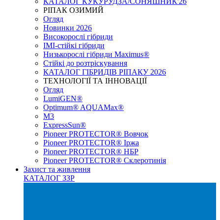
КАТАЛОГ КУКУРУДЗА/СОНЯШНИК'26
РІПАК ОЗИМИЙ
Огляд
Новинки 2026
Високорослі гібриди
IMI-стійкі гібриди
Низькорослі гібриди Maximus®
Стійкі до розтріскування
КАТАЛОГ ГІБРИДІВ РІПАКУ 2026
ТЕХНОЛОГІЇ ТА ІННОВАЦІЇ
Огляд
LumiGEN®
Optimum® AQUAMax®
М3
ExpressSun®
Pioneer PROTECTOR® Вовчок
Pioneer PROTECTOR® Іржа
Pioneer PROTECTOR® НБР
Pioneer PROTECTOR® Склеротинія
Захист та живлення
КАТАЛОГ ЗЗР