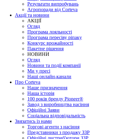
Результати випробувань
Агропоради від Corteva
Акції та новини
АКЦІЇ
Огляд
Програма лояльності
Програма пересіву ріпаку
Конкурс врожайності
Пакетне рішення
НОВИНИ
Огляд
Новини та події компанії
Ми у пресі
Наші онлайн-канали
Про Corteva
Наше призначення
Наша історія
100 років бренду Pioneer®
Завод з виробництва насіння
Офіційні Заяви
Соціальна відповідальність
Звязатись із нами
Торгові агенти з насіння
Представники з продажу ЗЗР
Офіційні дистриб'ютори ЗЗР