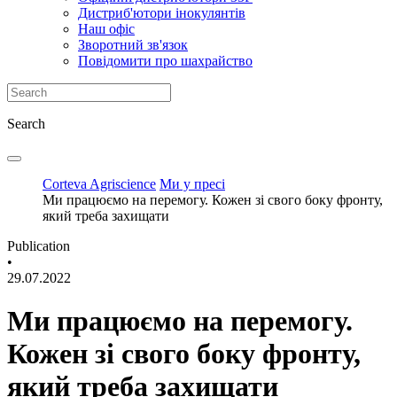
Дистриб'ютори інокулянтів
Наш офіс
Зворотний зв'язок
Повідомити про шахрайство
Search
Corteva Agriscience
Ми у пресі
Ми працюємо на перемогу. Кожен зі свого боку фронту,
який треба захищати
Publication
•
29.07.2022
Ми працюємо на перемогу.
Кожен зі свого боку фронту,
який треба захищати