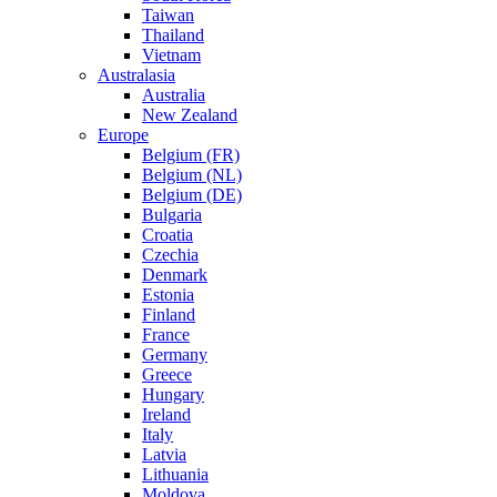
Taiwan
Thailand
Vietnam
Australasia
Australia
New Zealand
Europe
Belgium (FR)
Belgium (NL)
Belgium (DE)
Bulgaria
Croatia
Czechia
Denmark
Estonia
Finland
France
Germany
Greece
Hungary
Ireland
Italy
Latvia
Lithuania
Moldova