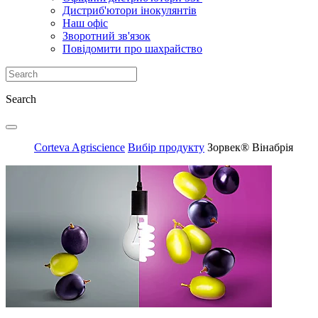
Дистриб'ютори інокулянтів
Наш офіс
Зворотний зв'язок
Повідомити про шахрайство
Search
Corteva Agriscience
Вибір продукту
Зорвек® Вінабрія