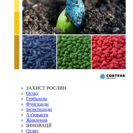
ЗАХИСТ РОСЛИН
Огляд
Гербіциди
Фунгіциди
Інсектициди
Ад'юванти
Живлення
ІННОВАЦІЇ
Огляд