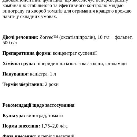
комбінацію стабільного та ефективного контролю мілдью
винограду та хвороб томатів для отримання кращого врожаю
навіть у складних умовах.
Діючі речовини:
Zorvec™ (оксатіапіпролін), 10 г/л + фольпет,
500 г/л
Препаративна форма:
концентрат суспензії
Хімічна група:
піперидиніл-тіазол-ізоксазоліни, фталаміди
Пакування:
каністра, 1 л
Термін зберігання:
2 роки
Рекомендації щодо застосування
Культура:
виноград, томати
Норма внесення:
1,75–2,0 л/га
Фаза внесення:
у період вегетації