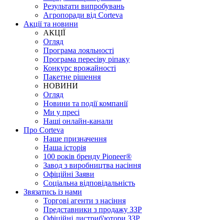
Результати випробувань
Агропоради від Corteva
Акції та новини
АКЦІЇ
Огляд
Програма лояльності
Програма пересіву ріпаку
Конкурс врожайності
Пакетне рішення
НОВИНИ
Огляд
Новини та події компанії
Ми у пресі
Наші онлайн-канали
Про Corteva
Наше призначення
Наша історія
100 років бренду Pioneer®
Завод з виробництва насіння
Офіційні Заяви
Соціальна відповідальність
Звязатись із нами
Торгові агенти з насіння
Представники з продажу ЗЗР
Офіційні дистриб'ютори ЗЗР