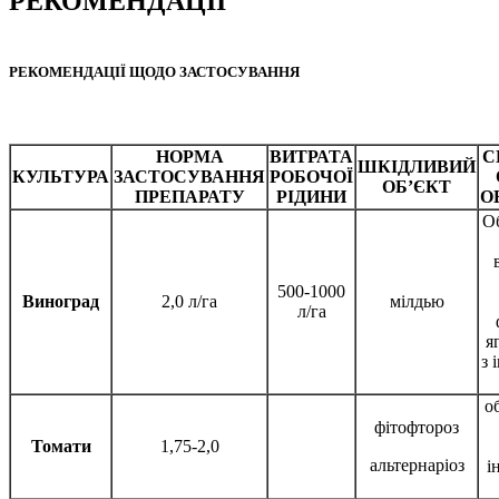
РЕКОМЕНДАЦІЇ
РЕКОМЕНДАЦІЇ ЩОДО ЗАСТОСУВАННЯ
НОРМА
ВИТРАТА
С
ШКІДЛИВИЙ
КУЛЬТУРА
ЗАСТОСУВАННЯ
РОБОЧОЇ
ОБ’ЄКТ
ПРЕПАРАТУ
РІДИНИ
О
О
500-1000
Виноград
2,0 л/га
мілдью
л/га
я
з 
о
фітофтороз
Томати
1,75-2,0
альтернаріоз
і