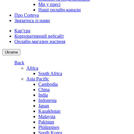
Ми у пресі
Наші онлайн-канали
Про Corteva
Звязатись із нами
Кар’єра
Корпоративний вебсайт
Онлайн-магазин насіння
Ukraine
Back
Africa
South Africa
Asia Pacific
Cambodia
China
India
Indonesia
Japan
Kazakhstan
Malaysia
Pakistan
Philippines
South Korea