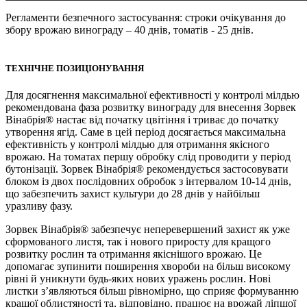
Регламенти безпечного застосування: строки очікування до
збору врожаю винограду – 40 днів, томатів - 25 днів.
ТЕХНІЧНЕ ПОЗИЦІОНУВАННЯ
Для досягнення максимальної ефективності у контролі мілдью
рекомендована фаза розвитку винограду для внесення Зорвек
Вінабрія® настає від початку цвітіння і триває до початку
утворення ягід. Саме в цей період досягається максимальна
ефективність у контролі мілдью для отримання якісного
врожаю. На томатах першу обробку слід проводити у період
бутонізації. Зорвек Вінабрія® рекомендується застосовувати
блоком із двох послідовних обробок з інтервалом 10-14 днів,
що забезпечить захист культури до 28 днів у найбільш
уразливу фазу.
Зорвек Вінабрія® забезпечує неперевершений захист як уже
сформованого листя, так і нового приросту для кращого
розвитку рослин та отримання якіснішого врожаю. Це
допомагає зупинити поширення хвороби на більш високому
рівні й уникнути будь-яких нових уражень рослин. Нові
листки з’являються більш рівномірно, що сприяє формуванню
кращої облистяності та, відповідно, працює на врожай ліпшої