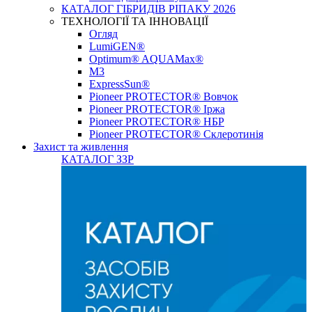
КАТАЛОГ ГІБРИДІВ РІПАКУ 2026
ТЕХНОЛОГІЇ ТА ІННОВАЦІЇ
Огляд
LumiGEN®
Optimum® AQUAMax®
М3
ExpressSun®
Pioneer PROTECTOR® Вовчок
Pioneer PROTECTOR® Іржа
Pioneer PROTECTOR® НБР
Pioneer PROTECTOR® Склеротинія
Захист та живлення
КАТАЛОГ ЗЗР