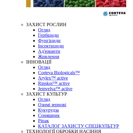
ЗАХИСТ РОСЛИН
Огляд
Гербіциди
Фунгіциди
Інсектициди
Ад'юванти
Живлення
ІННОВАЦІЇ
Огляд
Corteva Biologicals™
Arylex™ active
Rinskor™ active
Jemvelva™ active
ЗАХИСТ КУЛЬТУР
Огляд
Озимі зернові
Кукурудза
Соняшник
Ріпак
КАТАЛОГ ЗАХИСТУ СПЕЦКУЛЬТУР
ТЕХНОЛОГІЇ ОБРОБКИ НАСІННЯ