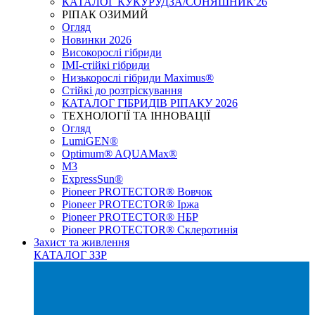
КАТАЛОГ КУКУРУДЗА/СОНЯШНИК'26
РІПАК ОЗИМИЙ
Огляд
Новинки 2026
Високорослі гібриди
IMI-стійкі гібриди
Низькорослі гібриди Maximus®
Стійкі до розтріскування
КАТАЛОГ ГІБРИДІВ РІПАКУ 2026
ТЕХНОЛОГІЇ ТА ІННОВАЦІЇ
Огляд
LumiGEN®
Optimum® AQUAMax®
М3
ExpressSun®
Pioneer PROTECTOR® Вовчок
Pioneer PROTECTOR® Іржа
Pioneer PROTECTOR® НБР
Pioneer PROTECTOR® Склеротинія
Захист та живлення
КАТАЛОГ ЗЗР