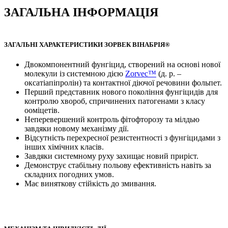
ЗАГАЛЬНА ІНФОРМАЦІЯ
ЗАГАЛЬНІ ХАРАКТЕРИСТИКИ ЗОРВЕК ВІНАБРІЯ®
Двокомпонентний фунгіцид, створений на основі нової
молекули із системною дією
Zorvec™
(д. р. –
оксатіапіпролін) та контактної діючої речовини фольпет.
Перший представник нового покоління фунгіцидів для
контролю хвороб, спричинених патогенами з класу
ооміцетів.
Неперевершений контроль фітофторозу та мілдью
завдяки новому механізму дії.
Відсутність перехресної резистентності з фунгіцидами з
інших хімічних класів.
Завдяки системному руху захищає новий приріст.
Демонструє стабільну польову ефективність навіть за
складних погодних умов.
Має виняткову стійкість до змивання.