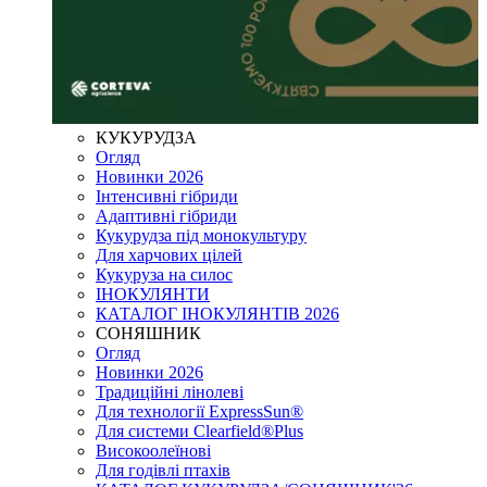
КУКУРУДЗА
Огляд
Новинки 2026
Інтенсивні гібриди
Адаптивні гібриди
Кукурудза під монокультуру
Для харчових цілей
Кукуруза на силос
ІНОКУЛЯНТИ
КАТАЛОГ ІНОКУЛЯНТІВ 2026
СОНЯШНИК
Огляд
Новинки 2026
Традиційні лінолеві
Для технології ExpressSun®
Для системи Clearfield®Plus
Високоолеїнові
Для годівлі птахів