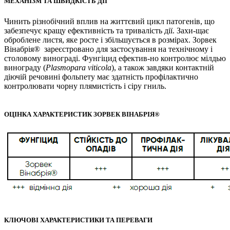
МЕХАНІЗМ ТА ШВИДКІСТЬ ДІЇ
Чинить різнобічний вплив на життєвий цикл патогенів, що
забезпечує кращу ефективність та тривалість дії. Захи-щає
оброблене листя, яке росте і збільшується в розмірах. Зорвек
Вінабрія® зареєстровано для застосування на технічному і
столовому винограді. Фунгіцид ефектив-но контролює мілдью
винограду (
Plasmopara viticola
), а також завдяки контактній
діючій речовині фольпету має здатність профілактично
контролювати чорну плямистість і сіру гниль.
ОЦІНКА ХАРАКТЕРИСТИК ЗОРВЕК ВІНАБРІЯ®
КЛЮЧОВІ ХАРАКТЕРИСТИКИ ТА ПЕРЕВАГИ