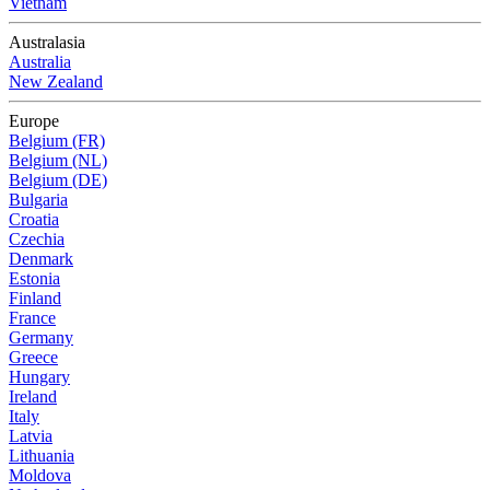
Vietnam
Australasia
Australia
New Zealand
Europe
Belgium (FR)
Belgium (NL)
Belgium (DE)
Bulgaria
Croatia
Czechia
Denmark
Estonia
Finland
France
Germany
Greece
Hungary
Ireland
Italy
Latvia
Lithuania
Moldova