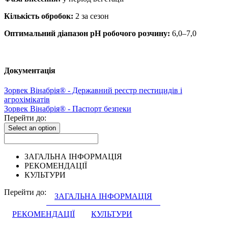
Кількість обробок:
2 за сезон
Оптимальний діапазон pH робочого розчину:
6,0–7,0
Документація
Зорвек Вінабрія® - Державний реєстр пестицидів і
агрохімікатів
Зорвек Вінабрія® - Паспорт безпеки
Перейти до:
Select an option
ЗАГАЛЬНА ІНФОРМАЦІЯ
РЕКОМЕНДАЦІЇ
КУЛЬТУРИ
Перейти до:
ЗАГАЛЬНА ІНФОРМАЦІЯ
РЕКОМЕНДАЦІЇ
КУЛЬТУРИ