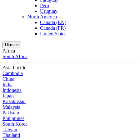
Peru
Uruguay
North America
Canada (EN)
Canada (FR)
United States
Ukraine
Africa
South Africa
Asia Pacific
Cambodia
China
India
Indonesia
Japan
Kazakhstan
Malaysia
Pakistan
Philippines
South Korea
Taiwan
Thailand