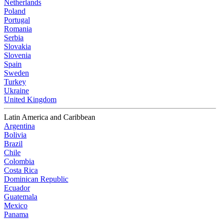
Netherlands
Poland
Portugal
Romania
Serbia
Slovakia
Slovenia
Spain
Sweden
Turkey
Ukraine
United Kingdom
Latin America and Caribbean
Argentina
Bolivia
Brazil
Chile
Colombia
Costa Rica
Dominican Republic
Ecuador
Guatemala
Mexico
Panama