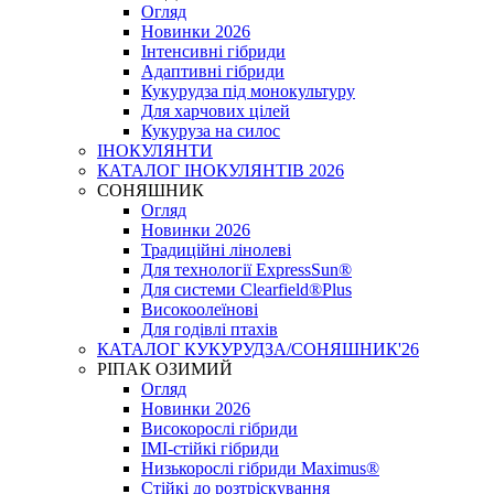
Огляд
Новинки 2026
Інтенсивні гібриди
Адаптивні гібриди
Кукурудза під монокультуру
Для харчових цілей
Кукуруза на силос
ІНОКУЛЯНТИ
КАТАЛОГ ІНОКУЛЯНТІВ 2026
СОНЯШНИК
Огляд
Новинки 2026
Традиційні лінолеві
Для технології ExpressSun®
Для системи Clearfield®Plus
Високоолеїнові
Для годівлі птахів
КАТАЛОГ КУКУРУДЗА/СОНЯШНИК'26
РІПАК ОЗИМИЙ
Огляд
Новинки 2026
Високорослі гібриди
IMI-стійкі гібриди
Низькорослі гібриди Maximus®
Стійкі до розтріскування