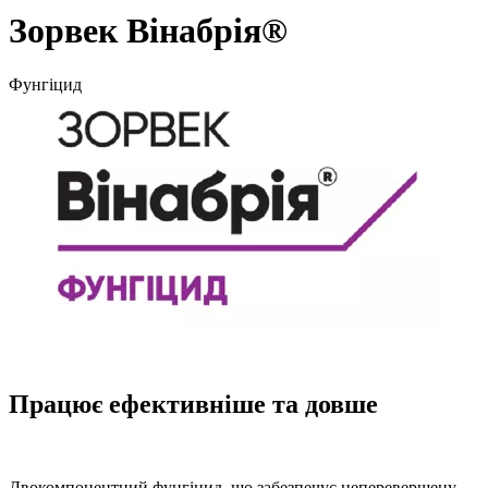
Зорвек Вінабрія®
Фунгіцид
Працює ефективніше та довше
Двокомпонентний фунгіцид, що забезпечує неперевершену