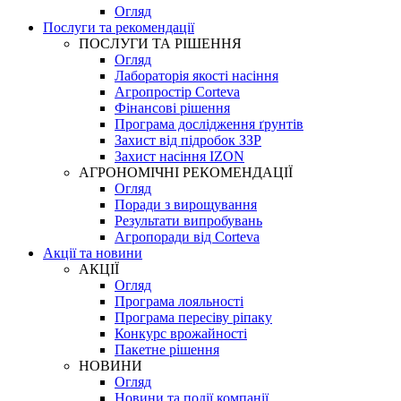
Огляд
Послуги та рекомендації
ПОСЛУГИ ТА РІШЕННЯ
Огляд
Лабораторія якості насіння
Агропростір Corteva
Фінансові рішення
Програма дослідження ґрунтів
Захист від підробок ЗЗР
Захист насіння IZON
АГРОНОМІЧНІ РЕКОМЕНДАЦІЇ
Огляд
Поради з вирощування
Результати випробувань
Агропоради від Corteva
Акції та новини
АКЦІЇ
Огляд
Програма лояльності
Програма пересіву ріпаку
Конкурс врожайності
Пакетне рішення
НОВИНИ
Огляд
Новини та події компанії