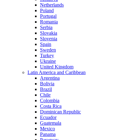
Netherlands
Poland
Portugal
Romania
Serbia
Slovakia
Slovenia
Spain
Sweden
Turkey
Ukraine
United Kingdom
Latin America and Caribbean
Argentina
Bolivia
Brazil
Chile
Colombia
Costa Rica
Dominican Republic
Ecuador
Guatemala
Mexico
Panama
Paraguay