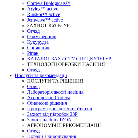
Corteva Biologicals™
Arylex™ active
Rinskor™ active
Jemvelva™ active
ЗАХИСТ КУЛЬТУР
Огляд
Озимі зернові
Кукурудза
Соняшник
Ріпак
КАТАЛОГ ЗАХИСТУ СПЕЦКУЛЬТУР
ТЕХНОЛОГІЇ ОБРОБКИ НАСІННЯ
Огляд
Послуги та рекомендації
ПОСЛУГИ ТА РІШЕННЯ
Огляд
Лабораторія якості насіння
Агропростір Corteva
Фінансові рішення
Програма дослідження ґрунтів
Захист від підробок ЗЗР
Захист насіння IZON
АГРОНОМІЧНІ РЕКОМЕНДАЦІЇ
Огляд
Поради з вирощування