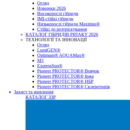
Огляд
Новинки 2026
Високорослі гібриди
IMI-стійкі гібриди
Низькорослі гібриди Maximus®
Стійкі до розтріскування
КАТАЛОГ ГІБРИДІВ РІПАКУ 2026
ТЕХНОЛОГІЇ ТА ІННОВАЦІЇ
Огляд
LumiGEN®
Optimum® AQUAMax®
М3
ExpressSun®
Pioneer PROTECTOR® Вовчок
Pioneer PROTECTOR® Іржа
Pioneer PROTECTOR® НБР
Pioneer PROTECTOR® Склеротинія
Захист та живлення
КАТАЛОГ ЗЗР