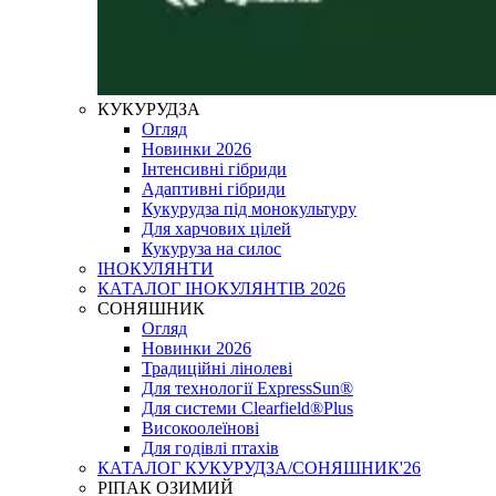
КУКУРУДЗА
Огляд
Новинки 2026
Інтенсивні гібриди
Адаптивні гібриди
Кукурудза під монокультуру
Для харчових цілей
Кукуруза на силос
ІНОКУЛЯНТИ
КАТАЛОГ ІНОКУЛЯНТІВ 2026
СОНЯШНИК
Огляд
Новинки 2026
Традиційні лінолеві
Для технології ExpressSun®
Для системи Clearfield®Plus
Високоолеїнові
Для годівлі птахів
КАТАЛОГ КУКУРУДЗА/СОНЯШНИК'26
РІПАК ОЗИМИЙ