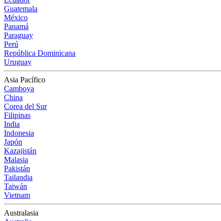
Guatemala
México
Panamá
Paraguay
Perú
República Dominicana
Uruguay
Asia Pacífico
Camboya
China
Corea del Sur
Filipinas
India
Indonesia
Japón
Kazajistán
Malasia
Pakistán
Tailandia
Taiwán
Vietnam
Australasia