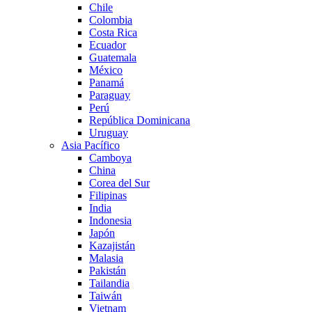
Chile
Colombia
Costa Rica
Ecuador
Guatemala
México
Panamá
Paraguay
Perú
República Dominicana
Uruguay
Asia Pacífico
Camboya
China
Corea del Sur
Filipinas
India
Indonesia
Japón
Kazajistán
Malasia
Pakistán
Tailandia
Taiwán
Vietnam