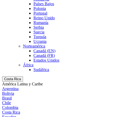
Países Bajos
Polonia
Portugal
Reino Unido
Rumanía
Serbia
Suecia
Turquía
Ucrania
Norteamérica
Canadá (EN)
Canadá (FR)
Estados Unidos
África
Sudáfrica
Costa Rica
América Latina y Caribe
Argentina
Bolivia
Brasil
Chile
Colombia
Costa Rica
Ecuador