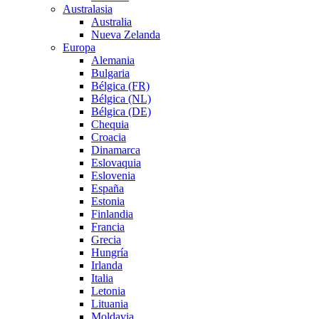
Australasia
Australia
Nueva Zelanda
Europa
Alemania
Bulgaria
Bélgica (FR)
Bélgica (NL)
Bélgica (DE)
Chequia
Croacia
Dinamarca
Eslovaquia
Eslovenia
España
Estonia
Finlandia
Francia
Grecia
Hungría
Irlanda
Italia
Letonia
Lituania
Moldavia