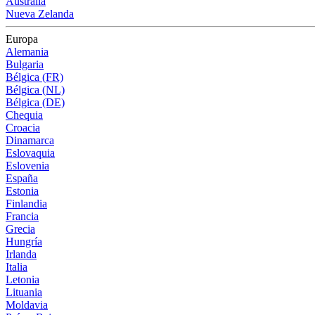
Australia
Nueva Zelanda
Europa
Alemania
Bulgaria
Bélgica (FR)
Bélgica (NL)
Bélgica (DE)
Chequia
Croacia
Dinamarca
Eslovaquia
Eslovenia
España
Estonia
Finlandia
Francia
Grecia
Hungría
Irlanda
Italia
Letonia
Lituania
Moldavia