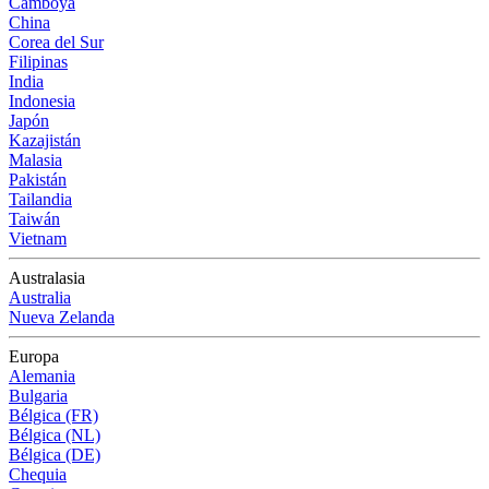
Camboya
China
Corea del Sur
Filipinas
India
Indonesia
Japón
Kazajistán
Malasia
Pakistán
Tailandia
Taiwán
Vietnam
Australasia
Australia
Nueva Zelanda
Europa
Alemania
Bulgaria
Bélgica (FR)
Bélgica (NL)
Bélgica (DE)
Chequia