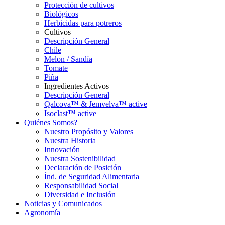
Protección de cultivos
Biológicos
Herbicidas para potreros
Cultivos
Descripción General
Chile
Melon / Sandía
Tomate
Piña
Ingredientes Activos
Descripción General
Qalcova™ & Jemvelva™ active
Isoclast™ active
Quiénes Somos?
Nuestro Propósito y Valores
Nuestra Historia
Innovación
Nuestra Sostenibilidad
Declaración de Posición
Índ. de Seguridad Alimentaria
Responsabilidad Social
Diversidad e Inclusión
Noticias y Comunicados
Agronomía