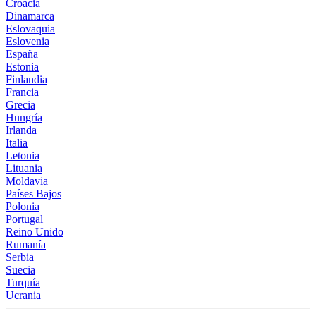
Croacia
Dinamarca
Eslovaquia
Eslovenia
España
Estonia
Finlandia
Francia
Grecia
Hungría
Irlanda
Italia
Letonia
Lituania
Moldavia
Países Bajos
Polonia
Portugal
Reino Unido
Rumanía
Serbia
Suecia
Turquía
Ucrania