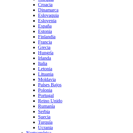
Croacia
Dinamarca
Eslovaquia
Eslovenia
España
Estonia
Finlandia
Francia
Grecia
Hungría
Irlanda
Italia
Letonia
Lituania
Moldavia
Países Bajos
Polonia
Portugal
Reino Unido
Rumanía
Serbia
Suecia
Turquía
Ucrania
Norteamérica