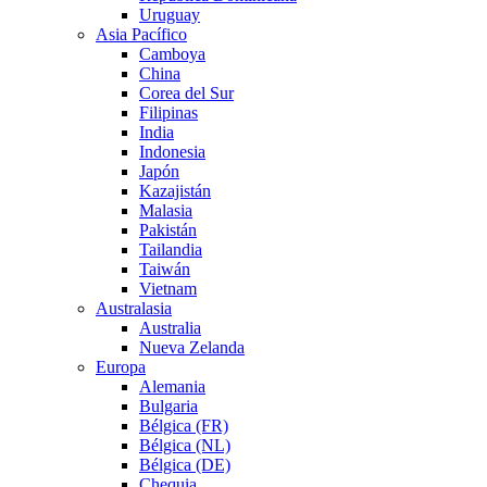
Uruguay
Asia Pacífico
Camboya
China
Corea del Sur
Filipinas
India
Indonesia
Japón
Kazajistán
Malasia
Pakistán
Tailandia
Taiwán
Vietnam
Australasia
Australia
Nueva Zelanda
Europa
Alemania
Bulgaria
Bélgica (FR)
Bélgica (NL)
Bélgica (DE)
Chequia