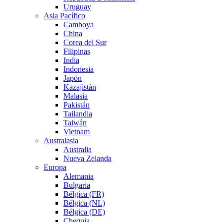
Uruguay
Asia Pacífico
Camboya
China
Corea del Sur
Filipinas
India
Indonesia
Japón
Kazajistán
Malasia
Pakistán
Tailandia
Taiwán
Vietnam
Australasia
Australia
Nueva Zelanda
Europa
Alemania
Bulgaria
Bélgica (FR)
Bélgica (NL)
Bélgica (DE)
Chequia