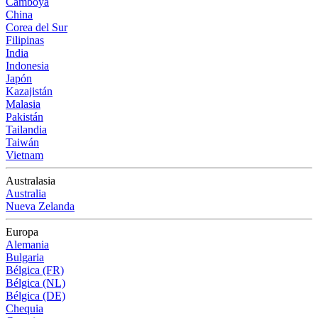
Camboya
China
Corea del Sur
Filipinas
India
Indonesia
Japón
Kazajistán
Malasia
Pakistán
Tailandia
Taiwán
Vietnam
Australasia
Australia
Nueva Zelanda
Europa
Alemania
Bulgaria
Bélgica (FR)
Bélgica (NL)
Bélgica (DE)
Chequia