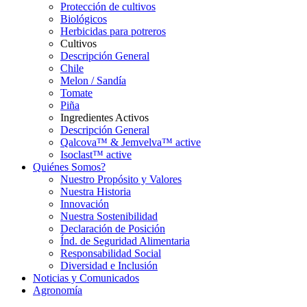
Protección de cultivos
Biológicos
Herbicidas para potreros
Cultivos
Descripción General
Chile
Melon / Sandía
Tomate
Piña
Ingredientes Activos
Descripción General
Qalcova™ & Jemvelva™ active
Isoclast™ active
Quiénes Somos?
Nuestro Propósito y Valores
Nuestra Historia
Innovación
Nuestra Sostenibilidad
Declaración de Posición
Índ. de Seguridad Alimentaria
Responsabilidad Social
Diversidad e Inclusión
Noticias y Comunicados
Agronomía