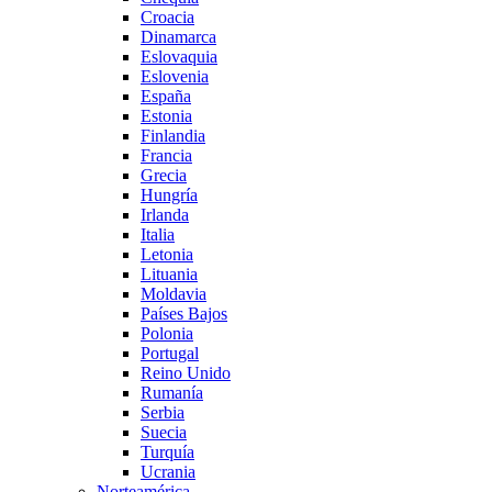
Croacia
Dinamarca
Eslovaquia
Eslovenia
España
Estonia
Finlandia
Francia
Grecia
Hungría
Irlanda
Italia
Letonia
Lituania
Moldavia
Países Bajos
Polonia
Portugal
Reino Unido
Rumanía
Serbia
Suecia
Turquía
Ucrania
Norteamérica