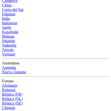
Camboya
China
Corea del Sur
Filipinas
India
Indonesia
Japón
Kazajistán
Malasia
Pakistán
Tailandia
Taiwán
Vietnam
Australasia
Australia
Nueva Zelanda
Europa
Alemania
Bulgaria
Bélgica (FR)
Bélgica (NL)
Bélgica (DE)
Chequia