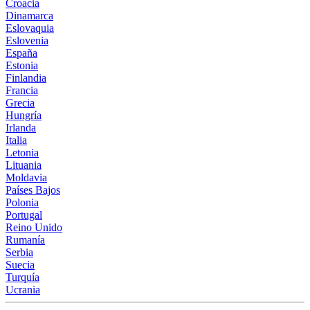
Croacia
Dinamarca
Eslovaquia
Eslovenia
España
Estonia
Finlandia
Francia
Grecia
Hungría
Irlanda
Italia
Letonia
Lituania
Moldavia
Países Bajos
Polonia
Portugal
Reino Unido
Rumanía
Serbia
Suecia
Turquía
Ucrania