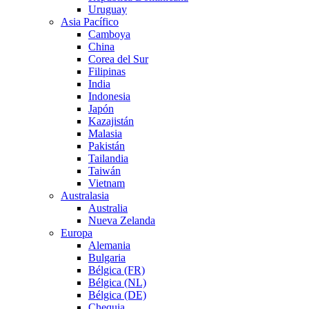
Uruguay
Asia Pacífico
Camboya
China
Corea del Sur
Filipinas
India
Indonesia
Japón
Kazajistán
Malasia
Pakistán
Tailandia
Taiwán
Vietnam
Australasia
Australia
Nueva Zelanda
Europa
Alemania
Bulgaria
Bélgica (FR)
Bélgica (NL)
Bélgica (DE)
Chequia