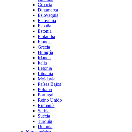
Croacia
Dinamarca
Eslovaquia
Eslovenia
España
Estonia
Finlandia
Francia
Grecia
Hungría
Irlanda
Italia
Letonia
Lituania
Moldavia
Países Bajos
Polonia
Portugal
Reino Unido
Rumanía
Serbia
Suecia
Turquía
Ucrania
Norteamérica