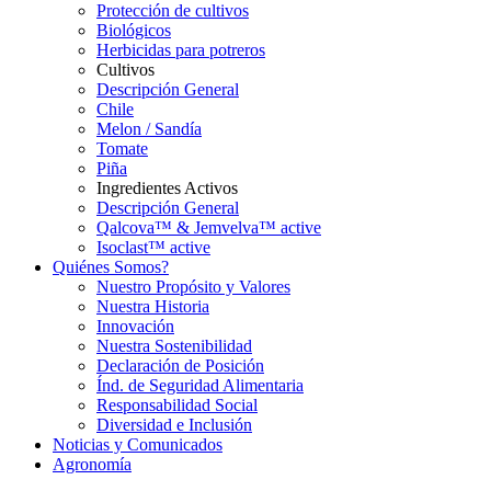
Protección de cultivos
Biológicos
Herbicidas para potreros
Cultivos
Descripción General
Chile
Melon / Sandía
Tomate
Piña
Ingredientes Activos
Descripción General
Qalcova™ & Jemvelva™ active
Isoclast™ active
Quiénes Somos?
Nuestro Propósito y Valores
Nuestra Historia
Innovación
Nuestra Sostenibilidad
Declaración de Posición
Índ. de Seguridad Alimentaria
Responsabilidad Social
Diversidad e Inclusión
Noticias y Comunicados
Agronomía