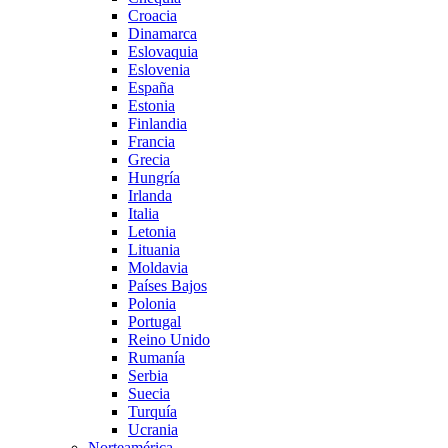
Croacia
Dinamarca
Eslovaquia
Eslovenia
España
Estonia
Finlandia
Francia
Grecia
Hungría
Irlanda
Italia
Letonia
Lituania
Moldavia
Países Bajos
Polonia
Portugal
Reino Unido
Rumanía
Serbia
Suecia
Turquía
Ucrania
Norteamérica