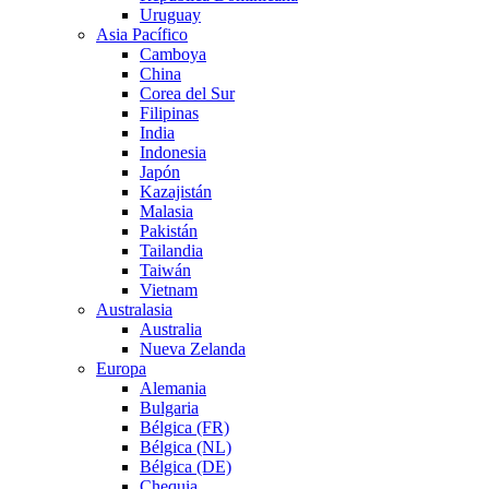
Uruguay
Asia Pacífico
Camboya
China
Corea del Sur
Filipinas
India
Indonesia
Japón
Kazajistán
Malasia
Pakistán
Tailandia
Taiwán
Vietnam
Australasia
Australia
Nueva Zelanda
Europa
Alemania
Bulgaria
Bélgica (FR)
Bélgica (NL)
Bélgica (DE)
Chequia