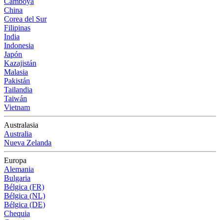
Camboya
China
Corea del Sur
Filipinas
India
Indonesia
Japón
Kazajistán
Malasia
Pakistán
Tailandia
Taiwán
Vietnam
Australasia
Australia
Nueva Zelanda
Europa
Alemania
Bulgaria
Bélgica (FR)
Bélgica (NL)
Bélgica (DE)
Chequia