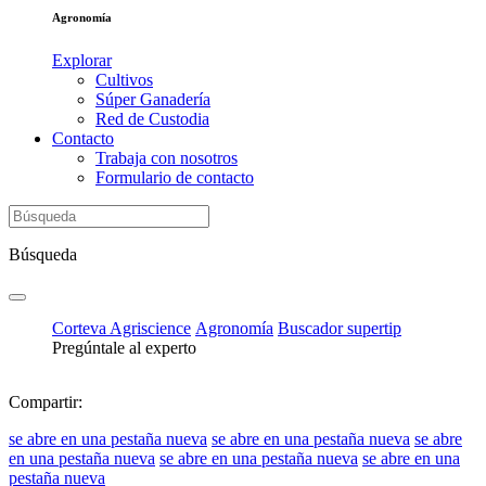
Agronomía
Explorar
Cultivos
Súper Ganadería
Red de Custodia
Contacto
Trabaja con nosotros
Formulario de contacto
Búsqueda
Corteva Agriscience
Agronomía
Buscador supertip
Pregúntale al experto
Compartir:
se abre en una pestaña nueva
se abre en una pestaña nueva
se abre
en una pestaña nueva
se abre en una pestaña nueva
se abre en una
pestaña nueva