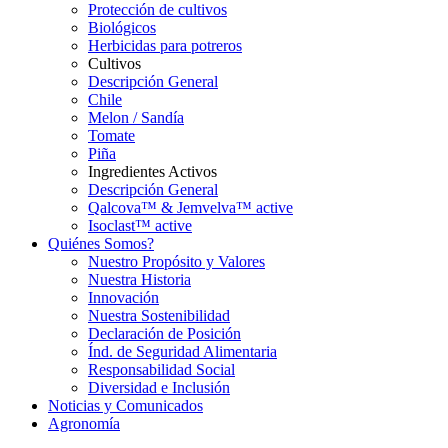
Protección de cultivos
Biológicos
Herbicidas para potreros
Cultivos
Descripción General
Chile
Melon / Sandía
Tomate
Piña
Ingredientes Activos
Descripción General
Qalcova™ & Jemvelva™ active
Isoclast™ active
Quiénes Somos?
Nuestro Propósito y Valores
Nuestra Historia
Innovación
Nuestra Sostenibilidad
Declaración de Posición
Índ. de Seguridad Alimentaria
Responsabilidad Social
Diversidad e Inclusión
Noticias y Comunicados
Agronomía