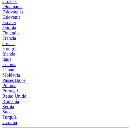
Croacia
Dinamarca
Eslovaquia
Eslovenia
España
Estonia
Finlandia
Francia
Grecia
Hungría
Irlanda
Italia
Letonia
Lituania
Moldavia
Países Bajos
Polonia
Portugal
Reino Unido
Rumanía
Serbia
Suecia
Turquía
Ucrania