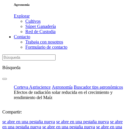
Agronomía
Explorar
Cultivos
Súper Ganadería
Red de Custodia
Contacto
Trabaja con nosotros
Formulario de contacto
Búsqueda
Corteva Agriscience
Agronomía
Buscador tips agronómicos
Efectos de radiación solar reducida en el crecimiento y
rendimiento del Maíz
Compartir:
se abre en una pestaña nueva
se abre en una pestaña nueva
se abre
en una pestaña nueva
se abre en una pestaña nueva
se abre en una