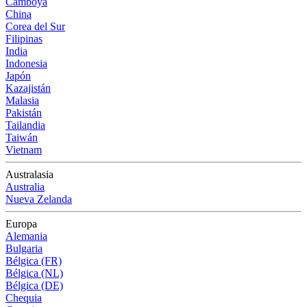
Camboya
China
Corea del Sur
Filipinas
India
Indonesia
Japón
Kazajistán
Malasia
Pakistán
Tailandia
Taiwán
Vietnam
Australasia
Australia
Nueva Zelanda
Europa
Alemania
Bulgaria
Bélgica (FR)
Bélgica (NL)
Bélgica (DE)
Chequia