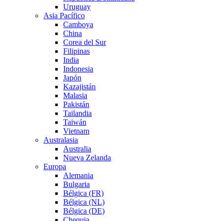
Uruguay
Asia Pacífico
Camboya
China
Corea del Sur
Filipinas
India
Indonesia
Japón
Kazajistán
Malasia
Pakistán
Tailandia
Taiwán
Vietnam
Australasia
Australia
Nueva Zelanda
Europa
Alemania
Bulgaria
Bélgica (FR)
Bélgica (NL)
Bélgica (DE)
Chequia