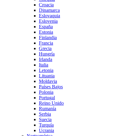
Croacia
Dinamarca
Eslovaquia
Eslovenia
España
Estonia
Finlandia
Francia
Grecia
Hungría
Irlanda
Italia
Letonia
Lituania
Moldavia
Países Bajos
Polonia
Portugal
Reino Unido
Rumanía
Serbia
Suecia
Turquía
Ucrania
Norteamérica