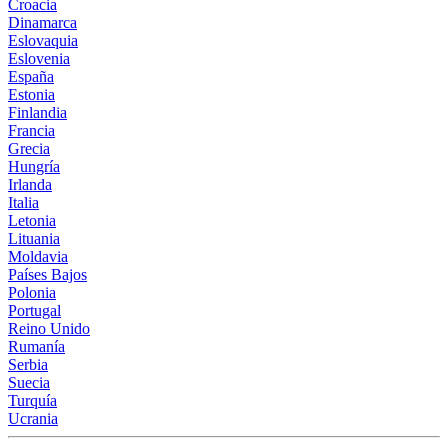
Croacia
Dinamarca
Eslovaquia
Eslovenia
España
Estonia
Finlandia
Francia
Grecia
Hungría
Irlanda
Italia
Letonia
Lituania
Moldavia
Países Bajos
Polonia
Portugal
Reino Unido
Rumanía
Serbia
Suecia
Turquía
Ucrania