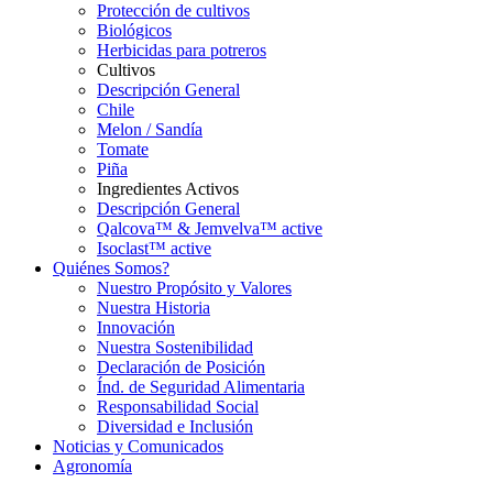
Protección de cultivos
Biológicos
Herbicidas para potreros
Cultivos
Descripción General
Chile
Melon / Sandía
Tomate
Piña
Ingredientes Activos
Descripción General
Qalcova™ & Jemvelva™ active
Isoclast™ active
Quiénes Somos?
Nuestro Propósito y Valores
Nuestra Historia
Innovación
Nuestra Sostenibilidad
Declaración de Posición
Índ. de Seguridad Alimentaria
Responsabilidad Social
Diversidad e Inclusión
Noticias y Comunicados
Agronomía