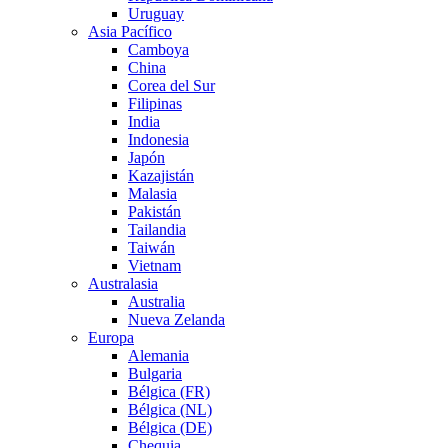
Uruguay
Asia Pacífico
Camboya
China
Corea del Sur
Filipinas
India
Indonesia
Japón
Kazajistán
Malasia
Pakistán
Tailandia
Taiwán
Vietnam
Australasia
Australia
Nueva Zelanda
Europa
Alemania
Bulgaria
Bélgica (FR)
Bélgica (NL)
Bélgica (DE)
Chequia