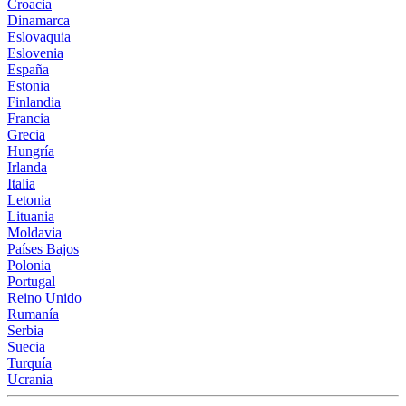
Croacia
Dinamarca
Eslovaquia
Eslovenia
España
Estonia
Finlandia
Francia
Grecia
Hungría
Irlanda
Italia
Letonia
Lituania
Moldavia
Países Bajos
Polonia
Portugal
Reino Unido
Rumanía
Serbia
Suecia
Turquía
Ucrania