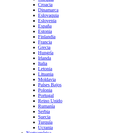
Croacia
Dinamarca
Eslovaquia
Eslovenia
España
Estonia
Finlandia
Francia
Grecia
Hungría
Irlanda
Italia
Letonia
Lituania
Moldavia
Países Bajos
Polonia
Portugal
Reino Unido
Rumanía
Serbia
Suecia
Turquía
Ucrania
Norteamérica