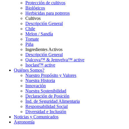
Protección de cultivos
Biológicos
Herbicidas para potreros
Cultivos
Descripción General
Chile
Melon / Sandía
Tomate
Piña
Ingredientes Activos
Descripción General
Qalcova™ & Jemvelva™ active
Isoclast™ active
Quiénes Somos?
Nuestro Propósito y Valores
Nuestra Historia
Innovación
Nuestra Sostenibilidad
Declaración de Posición
Índ. de Seguridad Alimentaria
Responsabilidad Social
Diversidad e Inclusión
Noticias y Comunicados
Agronomía