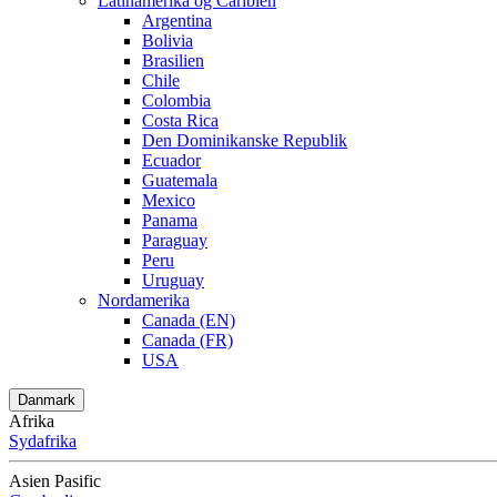
Latinamerika og Caribien
Argentina
Bolivia
Brasilien
Chile
Colombia
Costa Rica
Den Dominikanske Republik
Ecuador
Guatemala
Mexico
Panama
Paraguay
Peru
Uruguay
Nordamerika
Canada (EN)
Canada (FR)
USA
Danmark
Afrika
Sydafrika
Asien Pasific