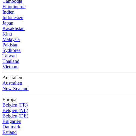
Cambodja
Filippinerne
Indien
Indonesien
Japan
Kasakhstan
Kina
Malaysia
Pakistan
Sydkorea
Taiwan
Thailand
Vietnam
Australien
Australien
New Zealand
Europa
Belgien (FR)
Belgien (NL)
Belgien (DE)
Bulgarien
Danmark
Estland