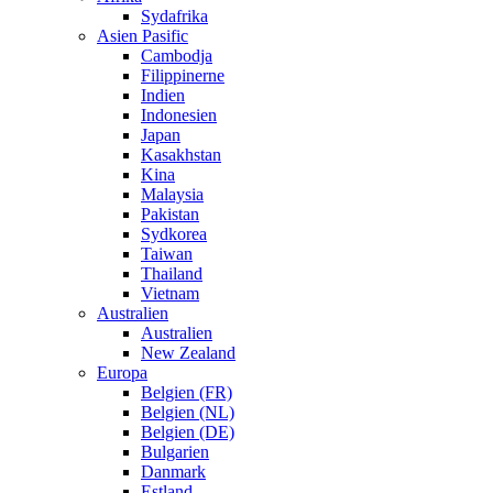
Sydafrika
Asien Pasific
Cambodja
Filippinerne
Indien
Indonesien
Japan
Kasakhstan
Kina
Malaysia
Pakistan
Sydkorea
Taiwan
Thailand
Vietnam
Australien
Australien
New Zealand
Europa
Belgien (FR)
Belgien (NL)
Belgien (DE)
Bulgarien
Danmark
Estland