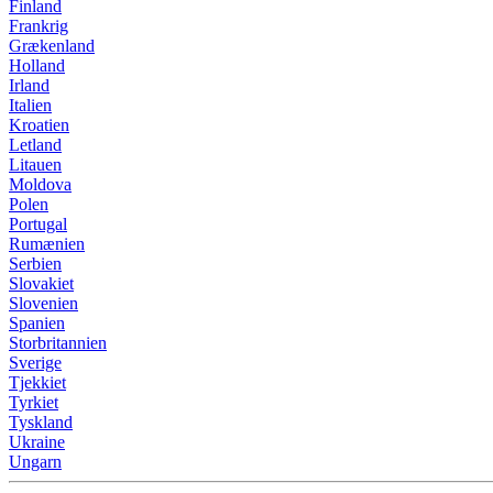
Finland
Frankrig
Grækenland
Holland
Irland
Italien
Kroatien
Letland
Litauen
Moldova
Polen
Portugal
Rumænien
Serbien
Slovakiet
Slovenien
Spanien
Storbritannien
Sverige
Tjekkiet
Tyrkiet
Tyskland
Ukraine
Ungarn