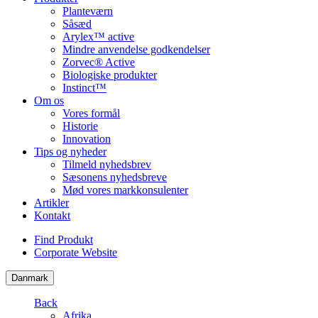
Planteværn
Såsæd
Arylex™ active
Mindre anvendelse godkendelser
Zorvec® Active
Biologiske produkter
Instinct™
Om os
Vores formål
Historie
Innovation
Tips og nyheder
Tilmeld nyhedsbrev
Sæsonens nyhedsbreve
Mød vores markkonsulenter
Artikler
Kontakt
Find Produkt
Corporate Website
Danmark
Back
Afrika