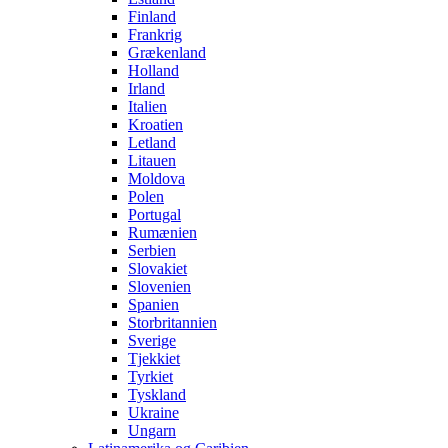
Finland
Frankrig
Grækenland
Holland
Irland
Italien
Kroatien
Letland
Litauen
Moldova
Polen
Portugal
Rumænien
Serbien
Slovakiet
Slovenien
Spanien
Storbritannien
Sverige
Tjekkiet
Tyrkiet
Tyskland
Ukraine
Ungarn