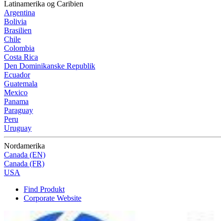
Latinamerika og Caribien
Argentina
Bolivia
Brasilien
Chile
Colombia
Costa Rica
Den Dominikanske Republik
Ecuador
Guatemala
Mexico
Panama
Paraguay
Peru
Uruguay
Nordamerika
Canada (EN)
Canada (FR)
USA
Find Produkt
Corporate Website