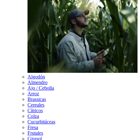
Algodón
Almendro
Ajo / Cebolla
Arroz
Brassicas
Cereales
Cítricos
Colza
Cucurbitáceas
Fresa
Frutales
Girasol