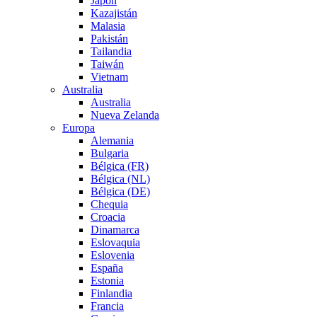
Japón
Kazajistán
Malasia
Pakistán
Tailandia
Taiwán
Vietnam
Australia
Australia
Nueva Zelanda
Europa
Alemania
Bulgaria
Bélgica (FR)
Bélgica (NL)
Bélgica (DE)
Chequia
Croacia
Dinamarca
Eslovaquia
Eslovenia
España
Estonia
Finlandia
Francia