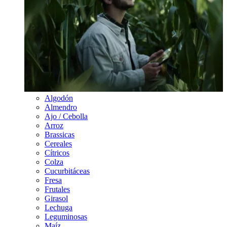
Algodón
Almendro
Ajo / Cebolla
Arroz
Brassicas
Cereales
Cítricos
Colza
Cucurbitáceas
Fresa
Frutales
Girasol
Lechuga
Leguminosas
Maíz