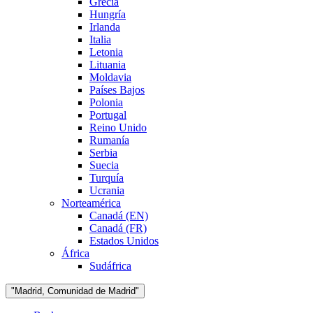
Grecia
Hungría
Irlanda
Italia
Letonia
Lituania
Moldavia
Países Bajos
Polonia
Portugal
Reino Unido
Rumanía
Serbia
Suecia
Turquía
Ucrania
Norteamérica
Canadá (EN)
Canadá (FR)
Estados Unidos
África
Sudáfrica
"Madrid, Comunidad de Madrid"