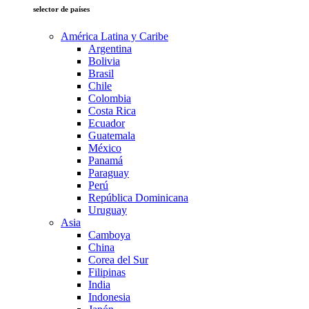
selector de países
América Latina y Caribe
Argentina
Bolivia
Brasil
Chile
Colombia
Costa Rica
Ecuador
Guatemala
México
Panamá
Paraguay
Perú
República Dominicana
Uruguay
Asia
Camboya
China
Corea del Sur
Filipinas
India
Indonesia