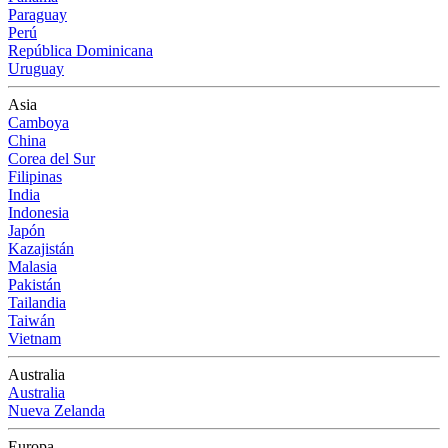
Paraguay
Perú
República Dominicana
Uruguay
Asia
Camboya
China
Corea del Sur
Filipinas
India
Indonesia
Japón
Kazajistán
Malasia
Pakistán
Tailandia
Taiwán
Vietnam
Australia
Australia
Nueva Zelanda
Europa