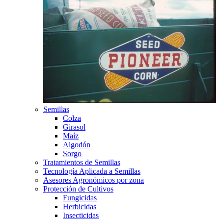
Semillas
Colza
Girasol
Maíz
Algodón
Sorgo
Tratamientos de Semillas
Tecnología Aplicada a Semillas
Asesores Agronómicos por zona
Protección de Cultivos
Fungicidas
Herbicidas
Insecticidas