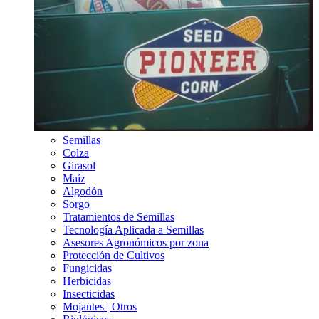
Semillas
Colza
Girasol
Maíz
Algodón
Sorgo
Tratamientos de Semillas
Tecnología Aplicada a Semillas
Asesores Agronómicos por zona
Protección de Cultivos
Fungicidas
Herbicidas
Insecticidas
Mojantes | Otros