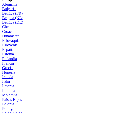
Alemania
Bulgaria
Bélgica (FR)
Bélgica (NL)
Bélgica (DE)
Chequia
Croacia
Dinamarca
Eslovaquia
Eslovenia
España
Estonia
Finlandia
Francia
Grecia
Hungría
Irlanda
Italia
Letonia
Lituania
Moldavia
Países Bajos
Polonia
Portugal