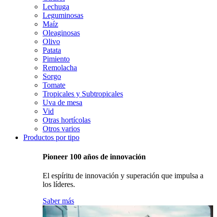
Lechuga
Leguminosas
Maíz
Oleaginosas
Olivo
Patata
Pimiento
Remolacha
Sorgo
Tomate
Tropicales y Subtropicales
Uva de mesa
Vid
Otras hortícolas
Otros varios
Productos por tipo
Pioneer 100 años de innovación
El espíritu de innovación y superación que impulsa a
los líderes.
Saber más