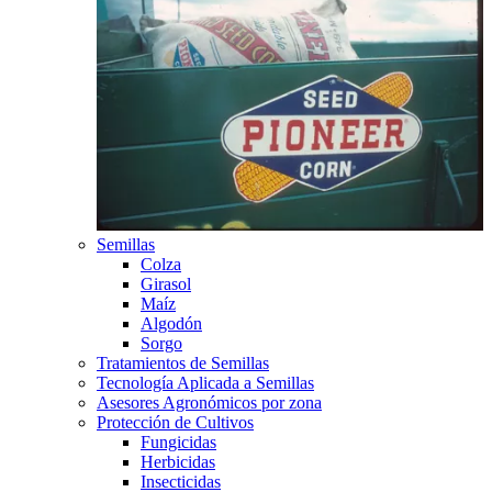
Semillas
Colza
Girasol
Maíz
Algodón
Sorgo
Tratamientos de Semillas
Tecnología Aplicada a Semillas
Asesores Agronómicos por zona
Protección de Cultivos
Fungicidas
Herbicidas
Insecticidas