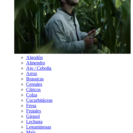
Algodón
Almendro
Ajo / Cebolla
Arroz
Brassicas
Cereales
Cítricos
Colza
Cucurbitáceas
Fresa
Frutales
Girasol
Lechuga
Leguminosas
Maíz