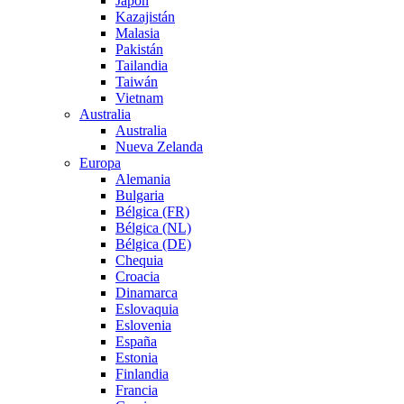
Japón
Kazajistán
Malasia
Pakistán
Tailandia
Taiwán
Vietnam
Australia
Australia
Nueva Zelanda
Europa
Alemania
Bulgaria
Bélgica (FR)
Bélgica (NL)
Bélgica (DE)
Chequia
Croacia
Dinamarca
Eslovaquia
Eslovenia
España
Estonia
Finlandia
Francia