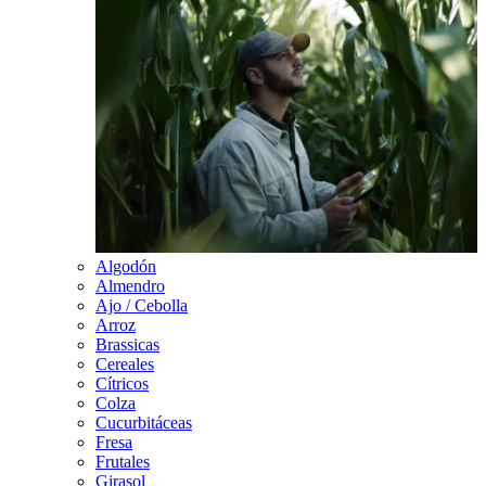
Algodón
Almendro
Ajo / Cebolla
Arroz
Brassicas
Cereales
Cítricos
Colza
Cucurbitáceas
Fresa
Frutales
Girasol