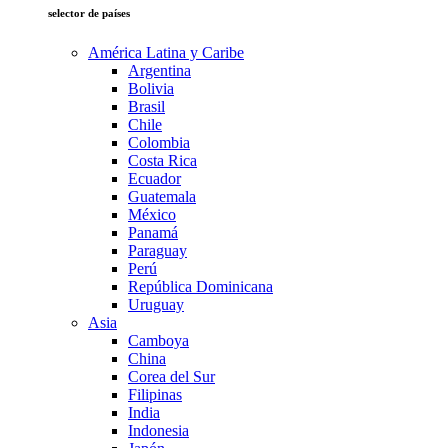
selector de países
América Latina y Caribe
Argentina
Bolivia
Brasil
Chile
Colombia
Costa Rica
Ecuador
Guatemala
México
Panamá
Paraguay
Perú
República Dominicana
Uruguay
Asia
Camboya
China
Corea del Sur
Filipinas
India
Indonesia