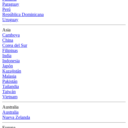
Paraguay
Perú
República Dominicana
Uruguay
Asia
Camboya
China
Corea del Sur
Filipinas
India
Indonesia
Japón
Kazajistán
Malasia
Pakistán
Tailandia
Taiwán
Vietnam
Australia
Australia
Nueva Zelanda
Europa