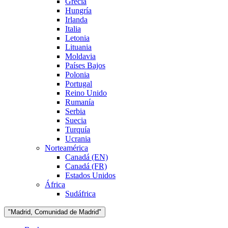
Grecia
Hungría
Irlanda
Italia
Letonia
Lituania
Moldavia
Países Bajos
Polonia
Portugal
Reino Unido
Rumanía
Serbia
Suecia
Turquía
Ucrania
Norteamérica
Canadá (EN)
Canadá (FR)
Estados Unidos
África
Sudáfrica
"Madrid, Comunidad de Madrid"