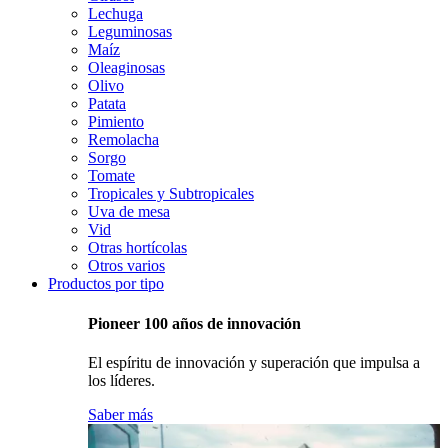
Lechuga
Leguminosas
Maíz
Oleaginosas
Olivo
Patata
Pimiento
Remolacha
Sorgo
Tomate
Tropicales y Subtropicales
Uva de mesa
Vid
Otras hortícolas
Otros varios
Productos por tipo
Pioneer 100 años de innovación
El espíritu de innovación y superación que impulsa a
los líderes.
Saber más