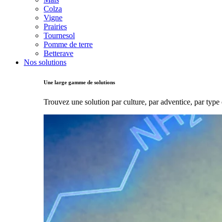
Colza
Vigne
Prairies
Tournesol
Pomme de terre
Betterave
Nos solutions
Une large gamme de solutions
Trouvez une solution par culture, par adventice, par type 