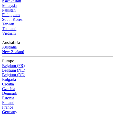
Kazakhstan
Malaysia
Pakistan
Philippines
South Korea
Taiwan
Thailand
Vietnam
Australasia
Australia
New Zealand
Europe
Belgium (FR)
Belgium (NL)
Belgium (DE)
Bulgaria
Croatia
Czechia
Denmark
Estonia
Finland
France
Germany