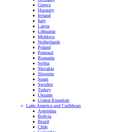
Greece
Hungary
Ireland
Italy
Latvia
Lithuania
Moldova
Netherlands
Poland
Portugal
Romania
Serbia
Slovakia
Slovenia
Spain
Sweden
Turkey
Ukraine
United Kingdom
Latin America and Caribbean
Argentina
Bolivia
Brazil
Chile