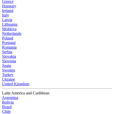
Greece
Hungary
Ireland
Italy
Latvia
Lithuania
Moldova
Netherlands
Poland
Portugal
Romania
Serbia
Slovakia
Slovenia
Spain
Sweden
Turkey
Ukraine
United Kingdom
Latin America and Caribbean
Argentina
Bolivia
Brazil
Chile