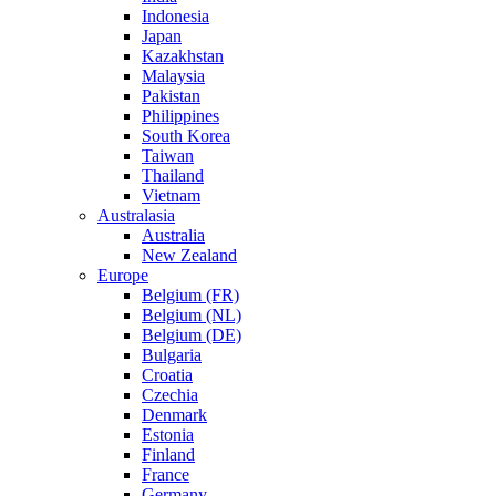
Indonesia
Japan
Kazakhstan
Malaysia
Pakistan
Philippines
South Korea
Taiwan
Thailand
Vietnam
Australasia
Australia
New Zealand
Europe
Belgium (FR)
Belgium (NL)
Belgium (DE)
Bulgaria
Croatia
Czechia
Denmark
Estonia
Finland
France
Germany