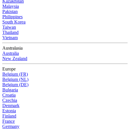
Kazakhstan
Malaysia
Pakistan
Philippines
South Korea
Taiwan
Thailand
Vietnam
Australasia
Australia
New Zealand
Europe
Belgium (FR)
Belgium (NL)
Belgium (DE)
Bulgaria
Croatia
Czechia
Denmark
Estonia
Finland
France
Germany