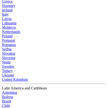
Greece
Hungary
Ireland
Italy
Latvia
Lithuania
Moldova
Netherlands
Poland
Portugal
Romania
Serbia
Slovakia
Slovenia
Spain
Sweden
Turkey
Ukraine
United Kingdom
Latin America and Caribbean
Argentina
Bolivia
Brazil
Chile