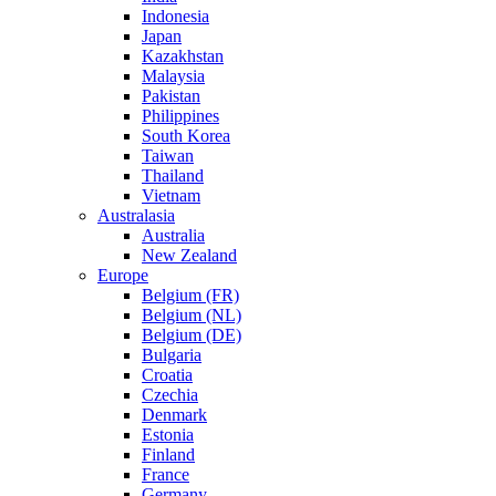
Indonesia
Japan
Kazakhstan
Malaysia
Pakistan
Philippines
South Korea
Taiwan
Thailand
Vietnam
Australasia
Australia
New Zealand
Europe
Belgium (FR)
Belgium (NL)
Belgium (DE)
Bulgaria
Croatia
Czechia
Denmark
Estonia
Finland
France
Germany