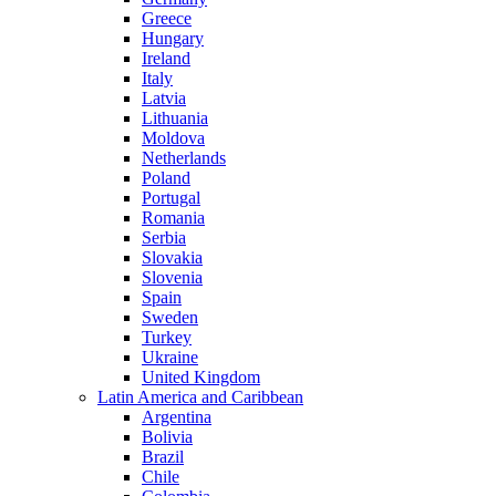
Greece
Hungary
Ireland
Italy
Latvia
Lithuania
Moldova
Netherlands
Poland
Portugal
Romania
Serbia
Slovakia
Slovenia
Spain
Sweden
Turkey
Ukraine
United Kingdom
Latin America and Caribbean
Argentina
Bolivia
Brazil
Chile