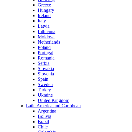
Greece
Hungary
Ireland
Italy
Latvia
Lithuania
Moldova
Netherlands
Poland
Portugal
Romania
Serbia
Slovakia
Slovenia
Spain
Sweden
Turkey
Ukraine
United Kingdom
Latin America and Caribbean
Argentina
Bolivia
Brazil
Chile