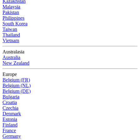
Kazakhstan
Malaysia
Pakistan
Philippines
South Korea
Taiwan
Thailand
Vietnam
Australasia
Australia
New Zealand
Europe
Belgium (FR)
Belgium (NL)
Belgium (DE)
Bulgaria
Croatia
Czechia
Denmark
Estonia
Finland
France
Germany