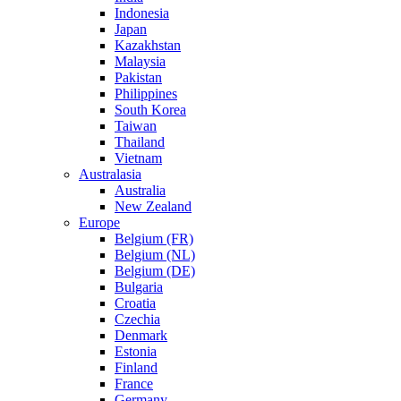
Indonesia
Japan
Kazakhstan
Malaysia
Pakistan
Philippines
South Korea
Taiwan
Thailand
Vietnam
Australasia
Australia
New Zealand
Europe
Belgium (FR)
Belgium (NL)
Belgium (DE)
Bulgaria
Croatia
Czechia
Denmark
Estonia
Finland
France
Germany