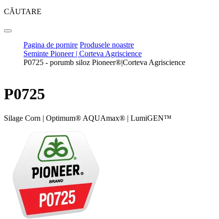
CĂUTARE
Pagina de pornire
Produsele noastre
Seminte Pioneer | Corteva Agriscience
P0725 - porumb siloz Pioneer®|Corteva Agriscience
P0725
Silage Corn
|
Optimum® AQUAmax®
|
LumiGEN™