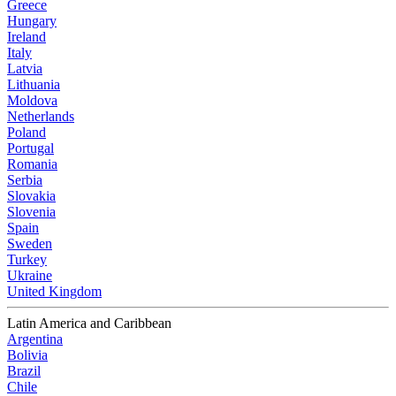
Greece
Hungary
Ireland
Italy
Latvia
Lithuania
Moldova
Netherlands
Poland
Portugal
Romania
Serbia
Slovakia
Slovenia
Spain
Sweden
Turkey
Ukraine
United Kingdom
Latin America and Caribbean
Argentina
Bolivia
Brazil
Chile