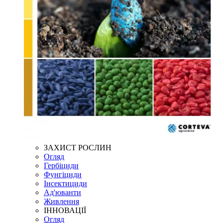
ЗАХИСТ РОСЛИН
Огляд
Гербіциди
Фунгіциди
Інсектициди
Ад'юванти
Живлення
ІННОВАЦІЇ
Огляд