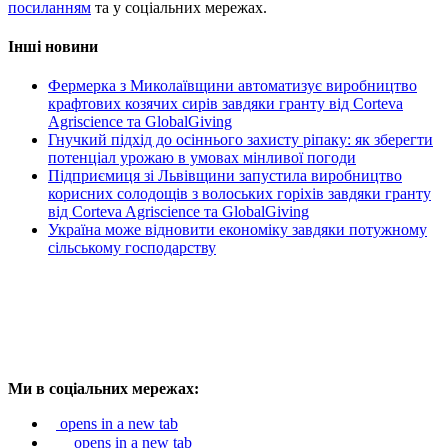
посиланням
та у соціальних мережах.
Інші новини
Фермерка з Миколаївщини автоматизує виробництво
крафтових козячих сирів завдяки гранту від Corteva
Agriscience та GlobalGiving
Гнучкий підхід до осіннього захисту ріпаку: як зберегти
потенціал урожаю в умовах мінливої погоди
Підприємиця зі Львівщини запустила виробництво
корисних солодощів з волоських горіхів завдяки гранту
від Corteva Agriscience та GlobalGiving
Україна може відновити економіку завдяки потужному
сільському господарству
Ми в соціальних мережах:
opens in a new tab
opens in a new tab