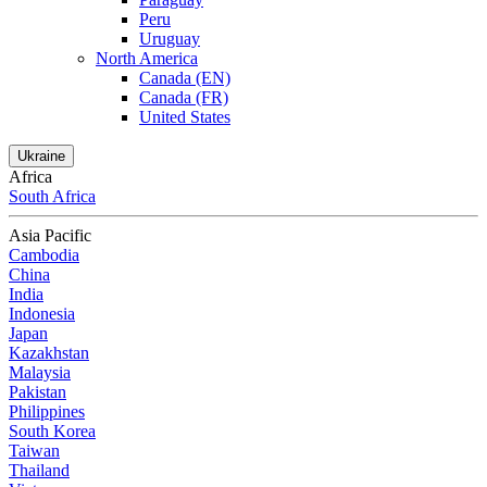
Peru
Uruguay
North America
Canada (EN)
Canada (FR)
United States
Ukraine
Africa
South Africa
Asia Pacific
Cambodia
China
India
Indonesia
Japan
Kazakhstan
Malaysia
Pakistan
Philippines
South Korea
Taiwan
Thailand