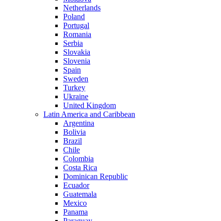
Netherlands
Poland
Portugal
Romania
Serbia
Slovakia
Slovenia
Spain
Sweden
Turkey
Ukraine
United Kingdom
Latin America and Caribbean
Argentina
Bolivia
Brazil
Chile
Colombia
Costa Rica
Dominican Republic
Ecuador
Guatemala
Mexico
Panama
Paraguay