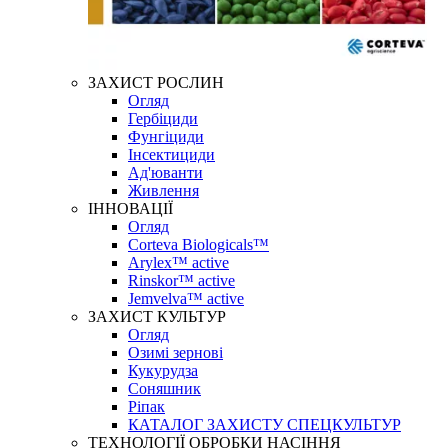
ЗАХИСТ РОСЛИН
Огляд
Гербіциди
Фунгіциди
Інсектициди
Ад'юванти
Живлення
ІННОВАЦІЇ
Огляд
Corteva Biologicals™
Arylex™ active
Rinskor™ active
Jemvelva™ active
ЗАХИСТ КУЛЬТУР
Огляд
Озимі зернові
Кукурудза
Соняшник
Ріпак
КАТАЛОГ ЗАХИСТУ СПЕЦКУЛЬТУР
ТЕХНОЛОГІЇ ОБРОБКИ НАСІННЯ