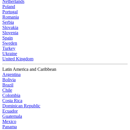
Netherlands
Poland
Portugal
Romania
Serbia
Slovakia
Slovenia
Spain
Sweden
Turkey
Ukraine
United Kingdom
Latin America and Caribbean
Argentina
Bolivia
Brazil
Chile
Colombia
Costa Rica
Dominican Republic
Ecuador
Guatemala
Mexico
Panama