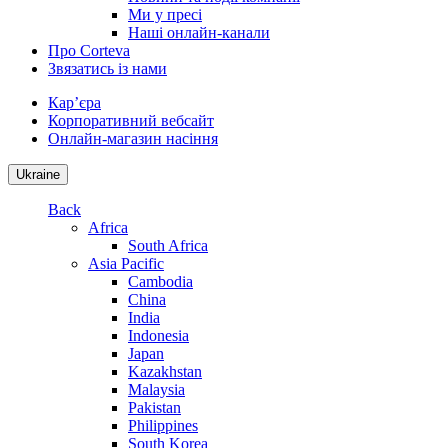
Ми у пресі
Наші онлайн-канали
Про Corteva
Звязатись із нами
Кар’єра
Корпоративний вебсайт
Онлайн-магазин насіння
Ukraine
Back
Africa
South Africa
Asia Pacific
Cambodia
China
India
Indonesia
Japan
Kazakhstan
Malaysia
Pakistan
Philippines
South Korea