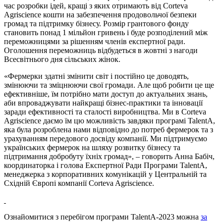
час розробки ідей, кращі з яких отримають від Corteva
Agriscience кошти на забезпечення продовольчої безпеки
громад та підтримку бізнесу. Розмір грантового фонду
становить понад 1 мільйон гривень і буде розподілений між
переможницями за рішенням членів експертної ради.
Оголошення переможниць відбудеться в жовтні з нагоди
Всесвітнього дня сільських жінок.
«Фермерки здатні змінити світ і постійно це доводять,
змінюючи та зміцнюючи свої громади. Але щоб робити це ще
ефективніше, їм потрібно мати доступ до актуальних знань,
аби впроваджувати найкращі бізнес-практики та інновації
заради ефективності та сталості виробництва. Ми в Corteva
Agriscience даємо їм цю можливість завдяки програмі TalentA,
яка була розроблена нами відповідно до потреб фермерок та з
урахуванням передового досвіду компанії. Ми підтримуємо
українських фермерок на шляху розвитку бізнесу та
підтримання добробуту їхніх громад», – говорить Анна Бабіч,
координаторка і голова Експертної Ради Програми TalentA,
менеджерка з корпоративних комунікацій у Центральній та
Східній Європі компанії Corteva Agriscience.
Ознайомитися з перебігом програми TalentA-2023 можна
за