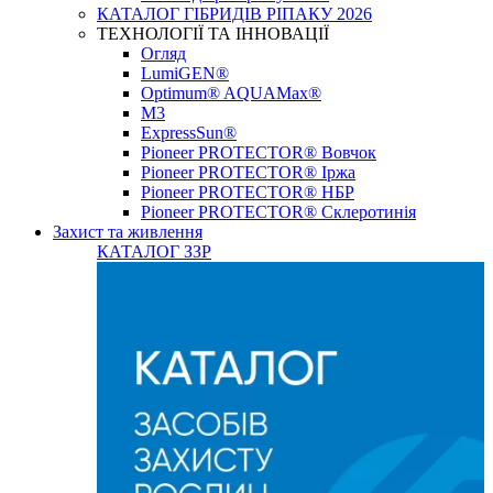
КАТАЛОГ ГІБРИДІВ РІПАКУ 2026
ТЕХНОЛОГІЇ ТА ІННОВАЦІЇ
Огляд
LumiGEN®
Optimum® AQUAMax®
М3
ExpressSun®
Pioneer PROTECTOR® Вовчок
Pioneer PROTECTOR® Іржа
Pioneer PROTECTOR® НБР
Pioneer PROTECTOR® Склеротинія
Захист та живлення
КАТАЛОГ ЗЗР