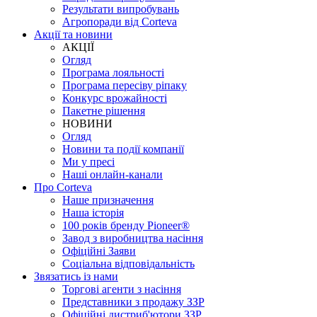
Результати випробувань
Агропоради від Corteva
Акції та новини
АКЦІЇ
Огляд
Програма лояльності
Програма пересіву ріпаку
Конкурс врожайності
Пакетне рішення
НОВИНИ
Огляд
Новини та події компанії
Ми у пресі
Наші онлайн-канали
Про Corteva
Наше призначення
Наша історія
100 років бренду Pioneer®
Завод з виробництва насіння
Офіційні Заяви
Соціальна відповідальність
Звязатись із нами
Торгові агенти з насіння
Представники з продажу ЗЗР
Офіційні дистриб'ютори ЗЗР