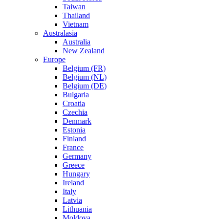
Taiwan
Thailand
Vietnam
Australasia
Australia
New Zealand
Europe
Belgium (FR)
Belgium (NL)
Belgium (DE)
Bulgaria
Croatia
Czechia
Denmark
Estonia
Finland
France
Germany
Greece
Hungary
Ireland
Italy
Latvia
Lithuania
Moldova