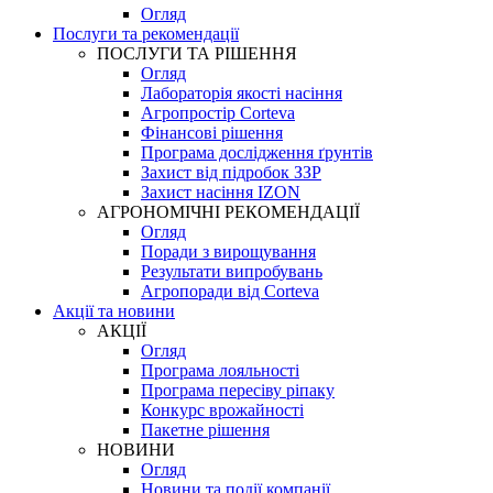
Огляд
Послуги та рекомендації
ПОСЛУГИ ТА РІШЕННЯ
Огляд
Лабораторія якості насіння
Агропростір Corteva
Фінансові рішення
Програма дослідження ґрунтів
Захист від підробок ЗЗР
Захист насіння IZON
АГРОНОМІЧНІ РЕКОМЕНДАЦІЇ
Огляд
Поради з вирощування
Результати випробувань
Агропоради від Corteva
Акції та новини
АКЦІЇ
Огляд
Програма лояльності
Програма пересіву ріпаку
Конкурс врожайності
Пакетне рішення
НОВИНИ
Огляд
Новини та події компанії