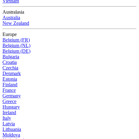
Vietnam
Australasia
Australia
New Zealand
Europe
Belgium (FR)
Belgium (NL)
Belgium (DE)
Bulgaria
Croatia
Czechia
Denmark
Estonia
Finland
France
Germany
Greece
Hungary
Ireland
Italy
Latvia
Lithuania
Moldova