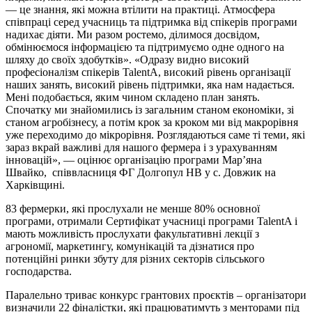
— це знання, які можна втілити на практиці. Атмосфера
співпраці серед учасниць та підтримка від спікерів програми
надихає діяти. Ми разом ростемо, ділимося досвідом,
обмінюємося інформацією та підтримуємо одне одного на
шляху до своїх здобутків». «Одразу видно високий
професіоналізм спікерів TalentA, високий рівень організації
наших занять, високий рівень підтримки, яка нам надається.
Мені подобається, яким чином складено план занять.
Спочатку ми знайомились із загальним станом економіки, зі
станом агробізнесу, а потім крок за кроком ми від макрорівня
уже переходимо до мікрорівня. Розглядаються саме ті теми, які
зараз вкрай важливі для нашого фермера і з урахуванням
інновацій», — оцінює організацію програми Марʼяна
Швайко, співвласниця ФГ Долгопул НВ у с. Довжик на
Харківщині.
83 фермерки, які прослухали не менше 80% основної
програми, отримали Сертифікат учасниці програми TalentA і
мають можливість прослухати факультативні лекції з
агрономії, маркетингу, комунікацій та дізнатися про
потенційні ринки збуту для різних секторів сільського
господарства.
Паралельно триває конкурс грантових проєктів – організатори
визначили 22 фіналістки, які працюватимуть з менторами під