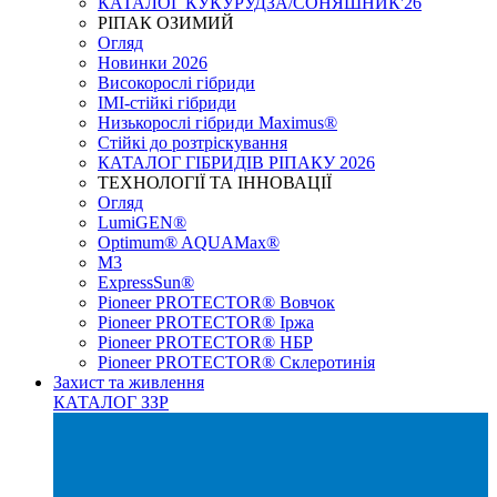
КАТАЛОГ КУКУРУДЗА/СОНЯШНИК'26
РІПАК ОЗИМИЙ
Огляд
Новинки 2026
Високорослі гібриди
IMI-стійкі гібриди
Низькорослі гібриди Maximus®
Стійкі до розтріскування
КАТАЛОГ ГІБРИДІВ РІПАКУ 2026
ТЕХНОЛОГІЇ ТА ІННОВАЦІЇ
Огляд
LumiGEN®
Optimum® AQUAMax®
М3
ExpressSun®
Pioneer PROTECTOR® Вовчок
Pioneer PROTECTOR® Іржа
Pioneer PROTECTOR® НБР
Pioneer PROTECTOR® Склеротинія
Захист та живлення
КАТАЛОГ ЗЗР