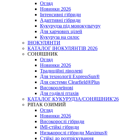
Огляд
Новинки 2026
Інтенсивні гібриди
Адаптивні гібриди
Кукурудза під монокультуру
Для харчових цілей
Кукуруза на силос
ІНОКУЛЯНТИ
КАТАЛОГ ІНОКУЛЯНТІВ 2026
СОНЯШНИК
Огляд
Новинки 2026
Традиційні лінолеві
Для технології ExpressSun®
Для системи Clearfield®Plus
Високоолеїнові
Для годівлі птахів
КАТАЛОГ КУКУРУДЗА/СОНЯШНИК'26
РІПАК ОЗИМИЙ
Огляд
Новинки 2026
Високорослі гібриди
IMI-стійкі гібриди
Низькорослі гібриди Maximus®
Стійкі до розтріскування