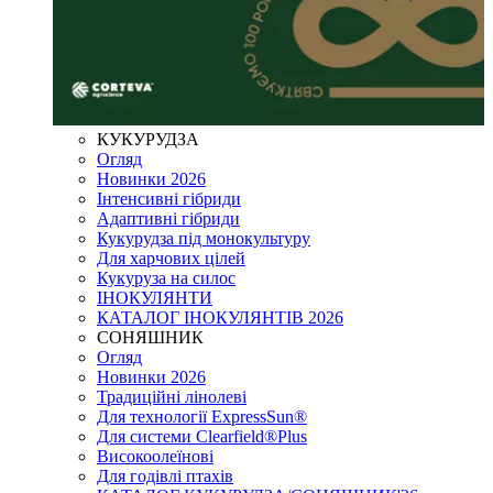
КУКУРУДЗА
Огляд
Новинки 2026
Інтенсивні гібриди
Адаптивні гібриди
Кукурудза під монокультуру
Для харчових цілей
Кукуруза на силос
ІНОКУЛЯНТИ
КАТАЛОГ ІНОКУЛЯНТІВ 2026
СОНЯШНИК
Огляд
Новинки 2026
Традиційні лінолеві
Для технології ExpressSun®
Для системи Clearfield®Plus
Високоолеїнові
Для годівлі птахів