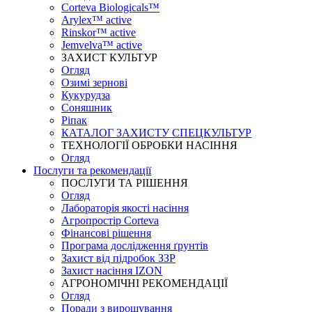
Corteva Biologicals™
Arylex™ active
Rinskor™ active
Jemvelva™ active
ЗАХИСТ КУЛЬТУР
Огляд
Озимі зернові
Кукурудза
Соняшник
Ріпак
КАТАЛОГ ЗАХИСТУ СПЕЦКУЛЬТУР
ТЕХНОЛОГІЇ ОБРОБКИ НАСІННЯ
Огляд
Послуги та рекомендації
ПОСЛУГИ ТА РІШЕННЯ
Огляд
Лабораторія якості насіння
Агропростір Corteva
Фінансові рішення
Програма дослідження ґрунтів
Захист від підробок ЗЗР
Захист насіння IZON
АГРОНОМІЧНІ РЕКОМЕНДАЦІЇ
Огляд
Поради з вирощування