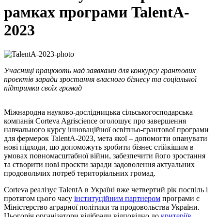
рамках програми TalentA-
2023
Учасниці працюють над заявками для конкурсу грантових
проєктів заради зростання власного бізнесу та соціальної
підтримки своїх громад
Міжнародна науково-дослідницька сільськогосподарська
компанія Corteva Agriscience оголошує про завершення
навчального курсу
інноваційної освітньо-грантової програми
для фермерок TalentA-2023, мета якої – допомогти опанувати
нові підходи, що допоможуть зробити бізнес стійкішим в
умовах повномасштабної війни, забезпечити його зростання
та створити нові проєкти заради задоволення актуальних
продовольчих потреб територіальних громад.
Corteva реалізує TalentA в Україні вже четвертий рік поспіль і
протягом цього часу
інституційним партнером
програми є
Міністерство аграрної політики та продовольства України.
Цьогоріч організатори відібрали відповідно до
критеріїв