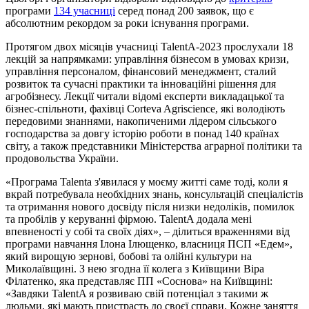
програми
134 учасниці
серед понад 200 заявок, що є
абсолютним рекордом за роки існування програми.
Протягом двох місяців учасниці TalentA-2023 прослухали 18
лекцій за напрямками: управління бізнесом в умовах кризи,
управління персоналом, фінансовий менеджмент, сталий
розвиток та сучасні практики та інноваційні рішення для
агробізнесу. Лекції читали відомі експерти викладацької та
бізнес-спільноти, фахівці Corteva Agriscience, які володіють
передовими знаннями, накопиченими лідером сільського
господарства за довгу історію роботи в понад 140 країнах
світу, а також представники Міністерства аграрної політики та
продовольства України.
«Програма Talenta з'явилася у моєму житті саме тоді, коли я
вкрай потребувала необхідних знань, консультацій спеціалістів
та отримання нового досвіду після низки недоліків, помилок
та пробілів у керуванні фірмою. TalentA додала мені
впевненості у собі та своїх діях», – ділиться враженнями від
програми навчання Ілона Ілющенко, власниця ПСП «Едем»,
який вирощую зернові, бобові та олійні культури на
Миколаївщині. З нею згодна її колега з Київщини Віра
Філатенко, яка представляє ПП «Соснова» на Київщині:
«Завдяки TalentA я розвиваю свій потенціал з такими ж
людьми, які мають пристрасть до своєї справи. Кожне заняття