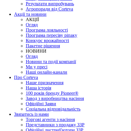
Результати випробувань
Агропоради від Corteva
Акції та новини
АКЦІЇ
Огляд
Програма лояльності
Програма пересіву ріпаку
Конкурс врожайності
Пакетне рішення
НОВИНИ
Огляд
Новини та події компанії
Ми у пресі
Наші онлайн-канали
Про Corteva
Наше призначення
Наша історія
100 років бренду Pioneer®
Завод з виробництва насіння
Офіційні Заяви
Соціальна відповідальність
Звязатись із нами
Торгові агенти з насіння
Представники з продажу ЗЗР
Офіційні дистриб'ютори ЗЗР