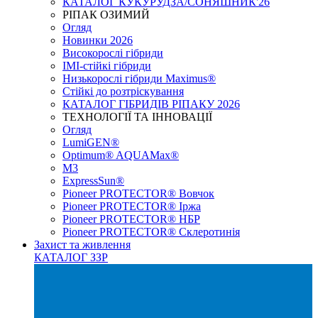
КАТАЛОГ КУКУРУДЗА/СОНЯШНИК'26
РІПАК ОЗИМИЙ
Огляд
Новинки 2026
Високорослі гібриди
IMI-стійкі гібриди
Низькорослі гібриди Maximus®
Стійкі до розтріскування
КАТАЛОГ ГІБРИДІВ РІПАКУ 2026
ТЕХНОЛОГІЇ ТА ІННОВАЦІЇ
Огляд
LumiGEN®
Optimum® AQUAMax®
М3
ExpressSun®
Pioneer PROTECTOR® Вовчок
Pioneer PROTECTOR® Іржа
Pioneer PROTECTOR® НБР
Pioneer PROTECTOR® Склеротинія
Захист та живлення
КАТАЛОГ ЗЗР