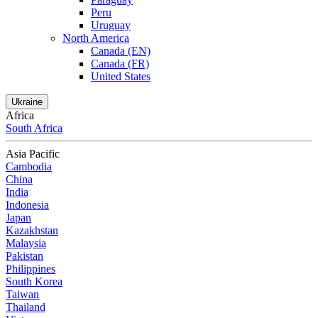
Peru
Uruguay
North America
Canada (EN)
Canada (FR)
United States
Ukraine
Africa
South Africa
Asia Pacific
Cambodia
China
India
Indonesia
Japan
Kazakhstan
Malaysia
Pakistan
Philippines
South Korea
Taiwan
Thailand