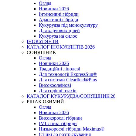
Огляд
Новинки 2026
Інтенсивні гібриди
Адаптивні гібриди
Кукурудза під монокультуру
Для харчових цілей
Кукуруза на силос
ІНОКУЛЯНТИ
КАТАЛОГ ІНОКУЛЯНТІВ 2026
СОНЯШНИК
Огляд
Новинки 2026
Традиційні лінолеві
Для технології ExpressSun®
Для системи Clearfield®Plus
Високоолеїнові
Для годівлі птахів
КАТАЛОГ КУКУРУДЗА/СОНЯШНИК'26
РІПАК ОЗИМИЙ
Огляд
Новинки 2026
Високорослі гібриди
IMI-стійкі гібриди
Низькорослі гібриди Maximus®
Стійкі до розтріскування