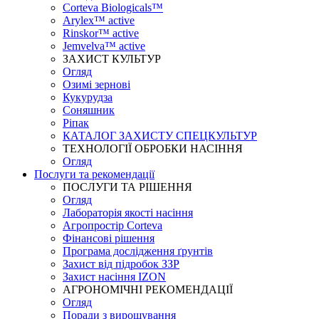
Corteva Biologicals™
Arylex™ active
Rinskor™ active
Jemvelva™ active
ЗАХИСТ КУЛЬТУР
Огляд
Озимі зернові
Кукурудза
Соняшник
Ріпак
КАТАЛОГ ЗАХИСТУ СПЕЦКУЛЬТУР
ТЕХНОЛОГІЇ ОБРОБКИ НАСІННЯ
Огляд
Послуги та рекомендації
ПОСЛУГИ ТА РІШЕННЯ
Огляд
Лабораторія якості насіння
Агропростір Corteva
Фінансові рішення
Програма дослідження ґрунтів
Захист від підробок ЗЗР
Захист насіння IZON
АГРОНОМІЧНІ РЕКОМЕНДАЦІЇ
Огляд
Поради з вирощування