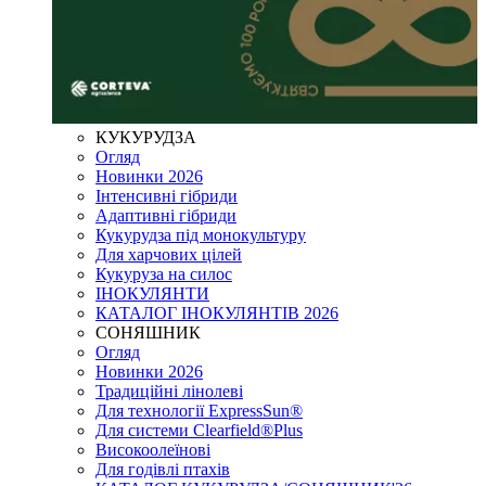
КУКУРУДЗА
Огляд
Новинки 2026
Інтенсивні гібриди
Адаптивні гібриди
Кукурудза під монокультуру
Для харчових цілей
Кукуруза на силос
ІНОКУЛЯНТИ
КАТАЛОГ ІНОКУЛЯНТІВ 2026
СОНЯШНИК
Огляд
Новинки 2026
Традиційні лінолеві
Для технології ExpressSun®
Для системи Clearfield®Plus
Високоолеїнові
Для годівлі птахів