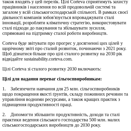
також входять у цей перелік. Цілі Corteva сприятимуть захисту
працівників і населення по всій продовольчій системі та
загалом у всій сільськогосподарській спільноті. В рамках своєї
діяльності компанія зобов'язується впроваджувати сталі
інновації, розробляти кліматичну стратегію, використовувати
сталі підходи до пакування та збільшувати зусилля,
спрямовані на підтримку сталої роботи виробництв.
Corteva буде звітувати про прогрес у досягненні цих цілей у
щорічному звіті про сталий розвиток, починаючи з 2021 року.
Щоб дізнатися більше про цілі сталого розвитку на 2030 рік
відвідайте sustainability.corteva.com.
Цілі Corteva зі сталого розвитку 2030 включають:
Цілі для надання переваг сільгоспвиробникам:
1. Забезпечити навчання для 25 млн. сільгоспвиробників
щодо покращення якості ґрунтів, складу поживних речовин та
управління водними ресурсами, а також кращих практик з
підвищення продуктивності праці.
2. Допомогти збільшити продуктивність, доходи та сталі
практики ведення сільського господарства 500 млн. малих
сільськогосподарських виробництв до 2030 року.