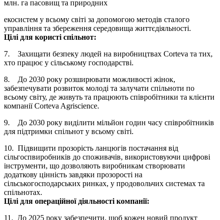
млн. га пасовищ та природних
екосистем у всьому світі за допомогою методів сталого
управління та збереження середовища життєдіяльності.
Цілі для користі спільнот:
7. Захищати безпеку людей на виробництвах Corteva та тих,
хто працює у сільському господарстві.
8. До 2030 року розширювати можливості жінок,
забезпечувати розвиток молоді та залучати спільноти по
всьому світу, де живуть та працюють співробітники та клієнти
компанії Corteva Agriscience.
9. До 2030 року виділити мільйон годин часу співробітників
для підтримки спільнот у всьому світі.
10. Підвищити прозорість ланцюгів постачання від
сільгоспвиробників до споживачів, використовуючи цифрові
інструменти, що дозволяють виробникам створювати
додаткову цінність завдяки прозорості на
сільськогосподарських ринках, у продовольчих системах та
спільнотах.
Цілі для операційної діяльності компанії:
11. До 2025 року забезпечити, щоб кожен новий продукт