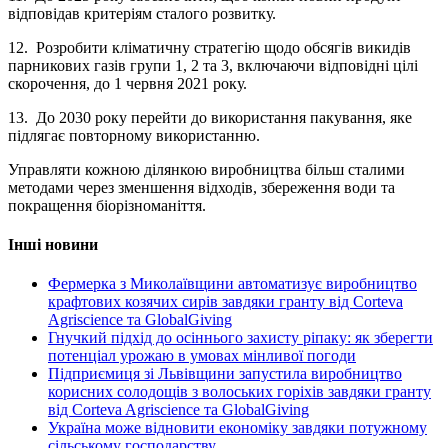
відповідав критеріям сталого розвитку.
12. Розробити кліматичну стратегію щодо обсягів викидів
парникових газів групи 1, 2 та 3, включаючи відповідні цілі
скорочення, до 1 червня 2021 року.
13. До 2030 року перейти до використання пакування, яке
підлягає повторному використанню.
Управляти кожною ділянкою виробництва більш сталими
методами через зменшення відходів, збереження води та
покращення біорізноманіття.
Інші новини
Фермерка з Миколаївщини автоматизує виробництво
крафтових козячих сирів завдяки гранту від Corteva
Agriscience та GlobalGiving
Гнучкий підхід до осіннього захисту ріпаку: як зберегти
потенціал урожаю в умовах мінливої погоди
Підприємиця зі Львівщини запустила виробництво
корисних солодощів з волоських горіхів завдяки гранту
від Corteva Agriscience та GlobalGiving
Україна може відновити економіку завдяки потужному
сільському господарству