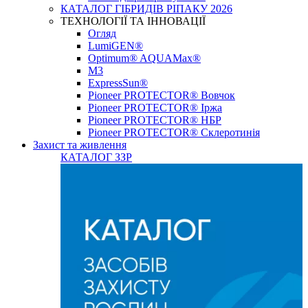
КАТАЛОГ ГІБРИДІВ РІПАКУ 2026
ТЕХНОЛОГІЇ ТА ІННОВАЦІЇ
Огляд
LumiGEN®
Optimum® AQUAMax®
М3
ExpressSun®
Pioneer PROTECTOR® Вовчок
Pioneer PROTECTOR® Іржа
Pioneer PROTECTOR® НБР
Pioneer PROTECTOR® Склеротинія
Захист та живлення
КАТАЛОГ ЗЗР