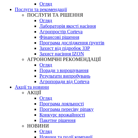
Огляд
Послуги та рекомендації
ПОСЛУГИ ТА РІШЕННЯ
Огляд
Лабораторія якості насіння
Агропростір Corteva
Фінансові рішення
Програма дослідження ґрунтів
Захист від підробок ЗЗР
Захист насіння IZON
АГРОНОМІЧНІ РЕКОМЕНДАЦІЇ
Огляд
Поради з вирощування
Результати випробувань
Агропоради від Corteva
Акції та новини
АКЦІЇ
Огляд
Програма лояльності
Програма пересіву ріпаку
Конкурс врожайності
Пакетне рішення
НОВИНИ
Огляд
Новини та події компанії