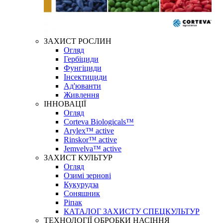
ЗАХИСТ РОСЛИН
Огляд
Гербіциди
Фунгіциди
Інсектициди
Ад'юванти
Живлення
ІННОВАЦІЇ
Огляд
Corteva Biologicals™
Arylex™ active
Rinskor™ active
Jemvelva™ active
ЗАХИСТ КУЛЬТУР
Огляд
Озимі зернові
Кукурудза
Соняшник
Ріпак
КАТАЛОГ ЗАХИСТУ СПЕЦКУЛЬТУР
ТЕХНОЛОГІЇ ОБРОБКИ НАСІННЯ