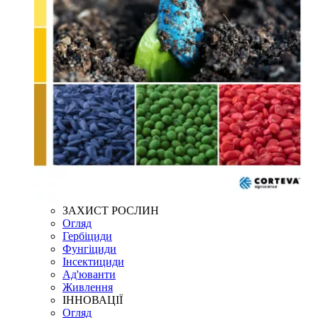
ЗАХИСТ РОСЛИН
Огляд
Гербіциди
Фунгіциди
Інсектициди
Ад'юванти
Живлення
ІННОВАЦІЇ
Огляд