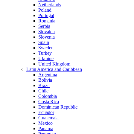
Netherlands
Poland
Portugal
Romania
Serbia
Slovakia
Slovenia
Spain
Sweden
Turkey
Ukraine
United Kingdom
Latin America and Caribbean
Argentina
Bolivia
Brazil
Chile
Colombia
Costa Rica
Dominican Republic
Ecuador
Guatemala
Mexico
Panama
Paraguay