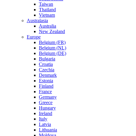
Taiwan
Thailand
Vietnam
Australasia
Australia
New Zealand
Europe
Belgium (FR)
Belgium (NL)
Belgium (DE)
Bulgaria
Croatia
Czechia
Denmark
Estonia
Finland
France
Germany
Greece
Hungary
Ireland
Italy
Latvia
Lithuania
Moldova