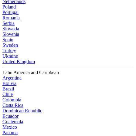
Netherlands
Poland
Portugal
Romania
Serbia
Slovakia
Slovenia
Spain
Sweden
Turkey
Ukraine
United Kingdom
Latin America and Caribbean
Argentina
Bolivia
Brazil
Chile
Colombia
Costa Rica
Dominican Republic
Ecuador
Guatemala
Mexico
Panama