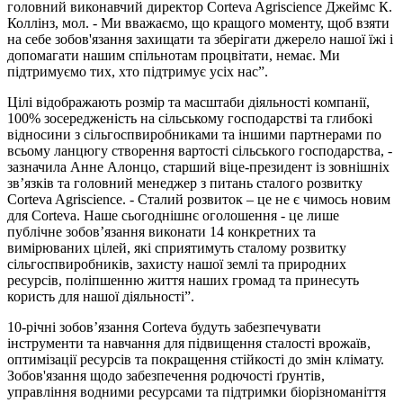
головний виконавчий директор Corteva Agriscience Джеймс К.
Коллінз, мол. - Ми вважаємо, що кращого моменту, щоб взяти
на себе зобов'язання захищати та зберігати джерело нашої їжі і
допомагати нашим спільнотам процвітати, немає. Ми
підтримуємо тих, хто підтримує усіх нас”.
Цілі відображають розмір та масштаби діяльності компанії,
100% зосередженість на сільському господарстві та глибокі
відносини з сільгоспвиробниками та іншими партнерами по
всьому ланцюгу створення вартості сільського господарства, -
зазначила Анне Алонцо, старший віце-президент із зовнішніх
зв’язків та головний менеджер з питань сталого розвитку
Corteva Agriscience. - Сталий розвиток – це не є чимось новим
для Corteva. Наше сьогоднішнє оголошення - це лише
публічне зобов’язання виконати 14 конкретних та
вимірюваних цілей, які сприятимуть сталому розвитку
сільгоспвиробників, захисту нашої землі та природних
ресурсів, поліпшенню життя наших громад та принесуть
користь для нашої діяльності”.
10-річні зобов’язання Corteva будуть забезпечувати
інструменти та навчання для підвищення сталості врожаїв,
оптимізації ресурсів та покращення стійкості до змін клімату.
Зобов'язання щодо забезпечення родючості ґрунтів,
управління водними ресурсами та підтримки біорізноманіття