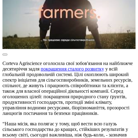
Corteva Agriscience оголосила свої зобов'язання на найближче
десятиріччя задля
покращення сталого розвитку
у всій
глобальній продовольчій системі. Цілі охоплюють широкий
спектр ініціатив для сільгоспвиробників, земельних ресурсів,
спільнот, де живуть і працюють співробітники та клієнти, а
також для власної операційної діяльності компанії. Серед
оголошених цілей: покращення природного стану ґрунтів,
продуктивності господарств, протидії зміні клімату,
управління водними ресурсами, біорізноманіття, прозорості
ланцюгів постачання та безпеки працівників.
“Наша місія, яка полягає у тому, щоб вести всю галузь
сільського господарства до кращих, стійкіших результатів у
всьому світі, сьогодні важливіша, ніж будь-коли, - зазначив