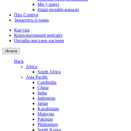
Ми у пресі
Наші онлайн-канали
Про Corteva
Звязатись із нами
Кар’єра
Корпоративний вебсайт
Онлайн-магазин насіння
Ukraine
Back
Africa
South Africa
Asia Pacific
Cambodia
China
India
Indonesia
Japan
Kazakhstan
Malaysia
Pakistan
Philippines
South Korea