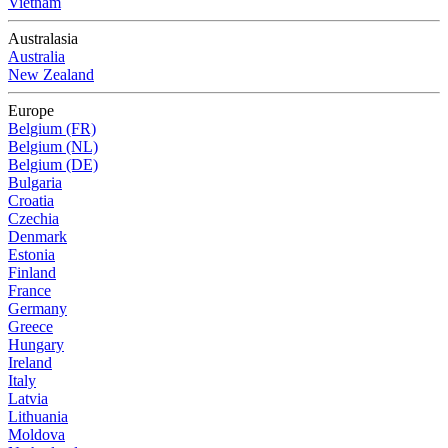
Vietnam
Australasia
Australia
New Zealand
Europe
Belgium (FR)
Belgium (NL)
Belgium (DE)
Bulgaria
Croatia
Czechia
Denmark
Estonia
Finland
France
Germany
Greece
Hungary
Ireland
Italy
Latvia
Lithuania
Moldova