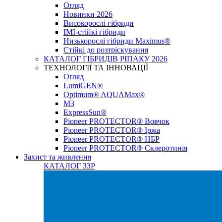
Огляд
Новинки 2026
Високорослі гібриди
IMI-стійкі гібриди
Низькорослі гібриди Maximus®
Стійкі до розтріскування
КАТАЛОГ ГІБРИДІВ РІПАКУ 2026
ТЕХНОЛОГІЇ ТА ІННОВАЦІЇ
Огляд
LumiGEN®
Optimum® AQUAMax®
М3
ExpressSun®
Pioneer PROTECTOR® Вовчок
Pioneer PROTECTOR® Іржа
Pioneer PROTECTOR® НБР
Pioneer PROTECTOR® Склеротинія
Захист та живлення
КАТАЛОГ ЗЗР