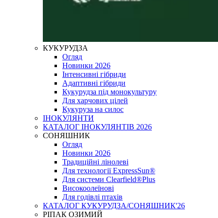
КУКУРУДЗА
Огляд
Новинки 2026
Інтенсивні гібриди
Адаптивні гібриди
Кукурудза під монокультуру
Для харчових цілей
Кукуруза на силос
ІНОКУЛЯНТИ
КАТАЛОГ ІНОКУЛЯНТІВ 2026
СОНЯШНИК
Огляд
Новинки 2026
Традиційні лінолеві
Для технології ExpressSun®
Для системи Clearfield®Plus
Високоолеїнові
Для годівлі птахів
КАТАЛОГ КУКУРУДЗА/СОНЯШНИК'26
РІПАК ОЗИМИЙ