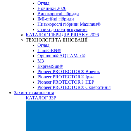
Огляд
Новинки 2026
Високорослі гібриди
IMI-стійкі гібриди
Низькорослі гібриди Maximus®
Стійкі до розтріскування
КАТАЛОГ ГІБРИДІВ РІПАКУ 2026
ТЕХНОЛОГІЇ ТА ІННОВАЦІЇ
Огляд
LumiGEN®
Optimum® AQUAMax®
М3
ExpressSun®
Pioneer PROTECTOR® Вовчок
Pioneer PROTECTOR® Іржа
Pioneer PROTECTOR® НБР
Pioneer PROTECTOR® Склеротинія
Захист та живлення
КАТАЛОГ ЗЗР