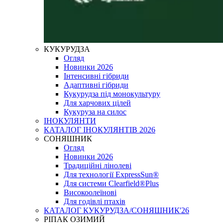
КУКУРУДЗА
Огляд
Новинки 2026
Інтенсивні гібриди
Адаптивні гібриди
Кукурудза під монокультуру
Для харчових цілей
Кукуруза на силос
ІНОКУЛЯНТИ
КАТАЛОГ ІНОКУЛЯНТІВ 2026
СОНЯШНИК
Огляд
Новинки 2026
Традиційні лінолеві
Для технології ExpressSun®
Для системи Clearfield®Plus
Високоолеїнові
Для годівлі птахів
КАТАЛОГ КУКУРУДЗА/СОНЯШНИК'26
РІПАК ОЗИМИЙ