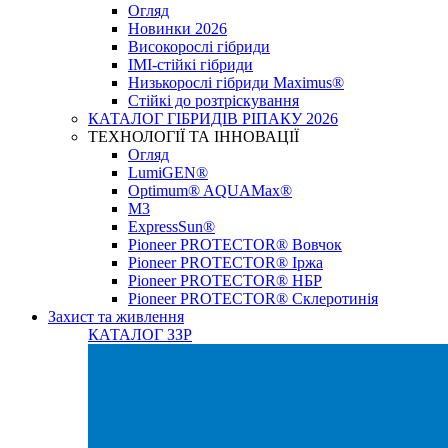
Огляд
Новинки 2026
Високорослі гібриди
IMI-стійкі гібриди
Низькорослі гібриди Maximus®
Стійкі до розтріскування
КАТАЛОГ ГІБРИДІВ РІПАКУ 2026
ТЕХНОЛОГІЇ ТА ІННОВАЦІЇ
Огляд
LumiGEN®
Optimum® AQUAMax®
М3
ExpressSun®
Pioneer PROTECTOR® Вовчок
Pioneer PROTECTOR® Іржа
Pioneer PROTECTOR® НБР
Pioneer PROTECTOR® Склеротинія
Захист та живлення
КАТАЛОГ ЗЗР