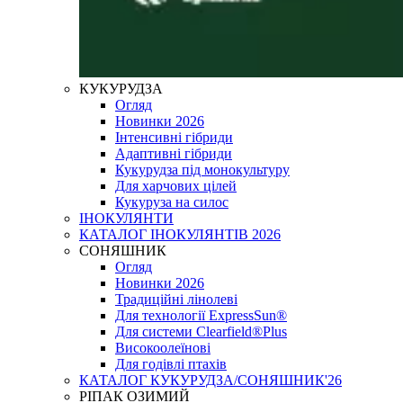
КУКУРУДЗА
Огляд
Новинки 2026
Інтенсивні гібриди
Адаптивні гібриди
Кукурудза під монокультуру
Для харчових цілей
Кукуруза на силос
ІНОКУЛЯНТИ
КАТАЛОГ ІНОКУЛЯНТІВ 2026
СОНЯШНИК
Огляд
Новинки 2026
Традиційні лінолеві
Для технології ExpressSun®
Для системи Clearfield®Plus
Високоолеїнові
Для годівлі птахів
КАТАЛОГ КУКУРУДЗА/СОНЯШНИК'26
РІПАК ОЗИМИЙ