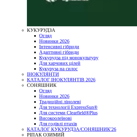
КУКУРУДЗА
Огляд
Новинки 2026
Інтенсивні гібриди
Адаптивні гібриди
Кукурудза під монокультуру
Для харчових цілей
Кукуруза на силос
ІНОКУЛЯНТИ
КАТАЛОГ ІНОКУЛЯНТІВ 2026
СОНЯШНИК
Огляд
Новинки 2026
Традиційні лінолеві
Для технології ExpressSun®
Для системи Clearfield®Plus
Високоолеїнові
Для годівлі птахів
КАТАЛОГ КУКУРУДЗА/СОНЯШНИК'26
РІПАК ОЗИМИЙ