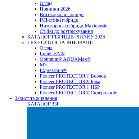
Огляд
Новинки 2026
Високорослі гібриди
IMI-стійкі гібриди
Низькорослі гібриди Maximus®
Стійкі до розтріскування
КАТАЛОГ ГІБРИДІВ РІПАКУ 2026
ТЕХНОЛОГІЇ ТА ІННОВАЦІЇ
Огляд
LumiGEN®
Optimum® AQUAMax®
М3
ExpressSun®
Pioneer PROTECTOR® Вовчок
Pioneer PROTECTOR® Іржа
Pioneer PROTECTOR® НБР
Pioneer PROTECTOR® Склеротинія
Захист та живлення
КАТАЛОГ ЗЗР