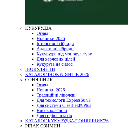
КУКУРУДЗА
Огляд
Новинки 2026
Інтенсивні гібриди
Адаптивні гібриди
Кукурудза під монокультуру
Для харчових цілей
Кукуруза на силос
ІНОКУЛЯНТИ
КАТАЛОГ ІНОКУЛЯНТІВ 2026
СОНЯШНИК
Огляд
Новинки 2026
Традиційні лінолеві
Для технології ExpressSun®
Для системи Clearfield®Plus
Високоолеїнові
Для годівлі птахів
КАТАЛОГ КУКУРУДЗА/СОНЯШНИК'26
РІПАК ОЗИМИЙ