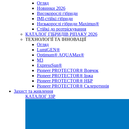
Огляд
Новинки 2026
Високорослі гібриди
IMI-стійкі гібриди
Низькорослі гібриди Maximus®
Стійкі до розтріскування
КАТАЛОГ ГІБРИДІВ РІПАКУ 2026
ТЕХНОЛОГІЇ ТА ІННОВАЦІЇ
Огляд
LumiGEN®
Optimum® AQUAMax®
М3
ExpressSun®
Pioneer PROTECTOR® Вовчок
Pioneer PROTECTOR® Іржа
Pioneer PROTECTOR® НБР
Pioneer PROTECTOR® Склеротинія
Захист та живлення
КАТАЛОГ ЗЗР