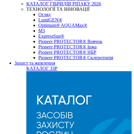
КАТАЛОГ ГІБРИДІВ РІПАКУ 2026
ТЕХНОЛОГІЇ ТА ІННОВАЦІЇ
Огляд
LumiGEN®
Optimum® AQUAMax®
М3
ExpressSun®
Pioneer PROTECTOR® Вовчок
Pioneer PROTECTOR® Іржа
Pioneer PROTECTOR® НБР
Pioneer PROTECTOR® Склеротинія
Захист та живлення
КАТАЛОГ ЗЗР