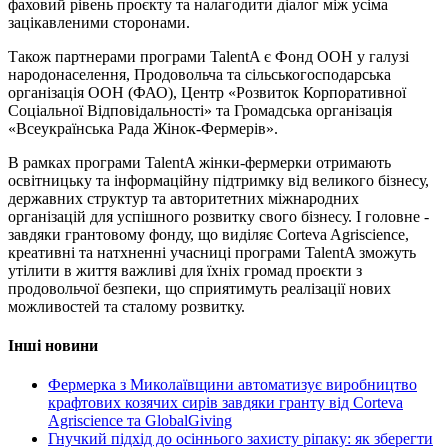
фаховий рівень проєкту та налагодити діалог між усіма
зацікавленими сторонами.
Також партнерами програми TalentA є Фонд ООН у галузі
народонаселення, Продовольча та сільськогосподарська
організація ООН (ФАО), Центр «Розвиток Корпоративної
Соціальної Відповідальності» та Громадська організація
«Всеукраїнська Рада Жінок-Фермерів».
В рамках програми TalentA жінки-фермерки отримають
освітницьку та інформаційну підтримку від великого бізнесу,
державних структур та авторитетних міжнародних
організацій для успішного розвитку свого бізнесу. І головне -
завдяки грантовому фонду, що виділяє Corteva Agriscience,
креативні та натхненні учасниці програми TalentA зможуть
утілити в життя важливі для їхніх громад проєкти з
продовольчої безпеки, що сприятимуть реалізації нових
можливостей та сталому розвитку.
Інші новини
Фермерка з Миколаївщини автоматизує виробництво
крафтових козячих сирів завдяки гранту від Corteva
Agriscience та GlobalGiving
Гнучкий підхід до осіннього захисту ріпаку: як зберегти