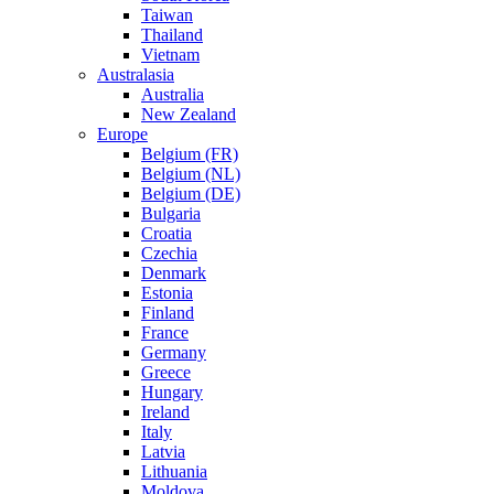
Taiwan
Thailand
Vietnam
Australasia
Australia
New Zealand
Europe
Belgium (FR)
Belgium (NL)
Belgium (DE)
Bulgaria
Croatia
Czechia
Denmark
Estonia
Finland
France
Germany
Greece
Hungary
Ireland
Italy
Latvia
Lithuania
Moldova