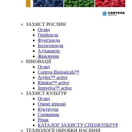
ЗАХИСТ РОСЛИН
Огляд
Гербіциди
Фунгіциди
Інсектициди
Ад'юванти
Живлення
ІННОВАЦІЇ
Огляд
Corteva Biologicals™
Arylex™ active
Rinskor™ active
Jemvelva™ active
ЗАХИСТ КУЛЬТУР
Огляд
Озимі зернові
Кукурудза
Соняшник
Ріпак
КАТАЛОГ ЗАХИСТУ СПЕЦКУЛЬТУР
ТЕХНОЛОГІЇ ОБРОБКИ НАСІННЯ