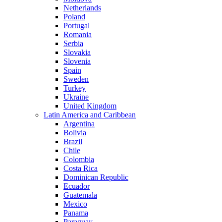
Netherlands
Poland
Portugal
Romania
Serbia
Slovakia
Slovenia
Spain
Sweden
Turkey
Ukraine
United Kingdom
Latin America and Caribbean
Argentina
Bolivia
Brazil
Chile
Colombia
Costa Rica
Dominican Republic
Ecuador
Guatemala
Mexico
Panama
Paraguay