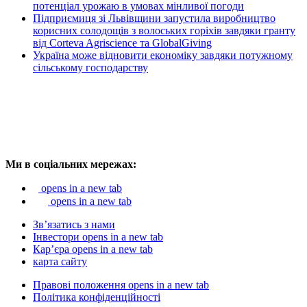
потенціал урожаю в умовах мінливої погоди
Підприємиця зі Львівщини запустила виробництво
корисних солодощів з волоських горіхів завдяки гранту
від Corteva Agriscience та GlobalGiving
Україна може відновити економіку завдяки потужному
сільському господарству
Ми в соціальних мережах:
opens in a new tab
opens in a new tab
Зв’язатись з нами
Інвестори
opens in a new tab
Кар’єра
opens in a new tab
карта сайту
Правові положення
opens in a new tab
Політика конфіденційності