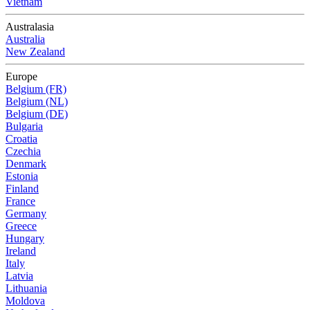
Vietnam
Australasia
Australia
New Zealand
Europe
Belgium (FR)
Belgium (NL)
Belgium (DE)
Bulgaria
Croatia
Czechia
Denmark
Estonia
Finland
France
Germany
Greece
Hungary
Ireland
Italy
Latvia
Lithuania
Moldova