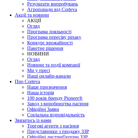
Результати випробувань
Агропоради від Corteva
Акції та новини
АКЦІЇ
Огляд
Програма лояльності
Програма пересіву ріпаку
Конкурс врожайності
Пакетне рішення
НОВИНИ
Огляд
Новини та події компанії
Ми у пресі
Наші онлайн-канали
Про Corteva
Наше призначення
Наша історія
100 років бренду Pioneer®
Завод з виробництва насіння
Офіційні Заяви
Соціальна відповідальність
Звязатись із нами
Торгові агенти з насіння
Представники з продажу ЗЗР
Офіційні дистриб'ютори ЗЗР