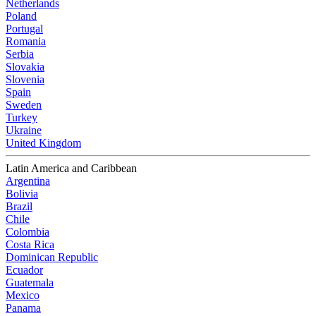
Netherlands
Poland
Portugal
Romania
Serbia
Slovakia
Slovenia
Spain
Sweden
Turkey
Ukraine
United Kingdom
Latin America and Caribbean
Argentina
Bolivia
Brazil
Chile
Colombia
Costa Rica
Dominican Republic
Ecuador
Guatemala
Mexico
Panama