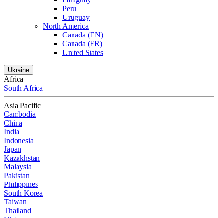
Peru
Uruguay
North America
Canada (EN)
Canada (FR)
United States
Ukraine
Africa
South Africa
Asia Pacific
Cambodia
China
India
Indonesia
Japan
Kazakhstan
Malaysia
Pakistan
Philippines
South Korea
Taiwan
Thailand