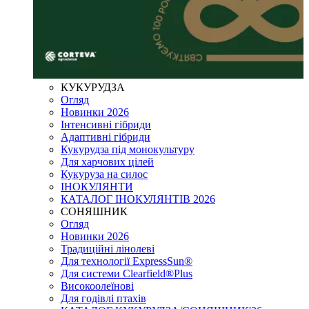
КУКУРУДЗА
Огляд
Новинки 2026
Інтенсивні гібриди
Адаптивні гібриди
Кукурудза під монокультуру
Для харчових цілей
Кукуруза на силос
ІНОКУЛЯНТИ
КАТАЛОГ ІНОКУЛЯНТІВ 2026
СОНЯШНИК
Огляд
Новинки 2026
Традиційні лінолеві
Для технології ExpressSun®
Для системи Clearfield®Plus
Високоолеїнові
Для годівлі птахів