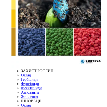
ЗАХИСТ РОСЛИН
Огляд
Гербіциди
Фунгіциди
Інсектициди
Ад'юванти
Живлення
ІННОВАЦІЇ
Огляд