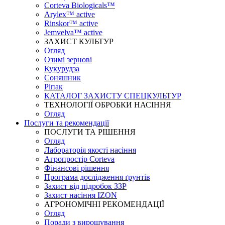
Corteva Biologicals™
Arylex™ active
Rinskor™ active
Jemvelva™ active
ЗАХИСТ КУЛЬТУР
Огляд
Озимі зернові
Кукурудза
Соняшник
Ріпак
КАТАЛОГ ЗАХИСТУ СПЕЦКУЛЬТУР
ТЕХНОЛОГІЇ ОБРОБКИ НАСІННЯ
Огляд
Послуги та рекомендації
ПОСЛУГИ ТА РІШЕННЯ
Огляд
Лабораторія якості насіння
Агропростір Corteva
Фінансові рішення
Програма дослідження ґрунтів
Захист від підробок ЗЗР
Захист насіння IZON
АГРОНОМІЧНІ РЕКОМЕНДАЦІЇ
Огляд
Поради з вирощування