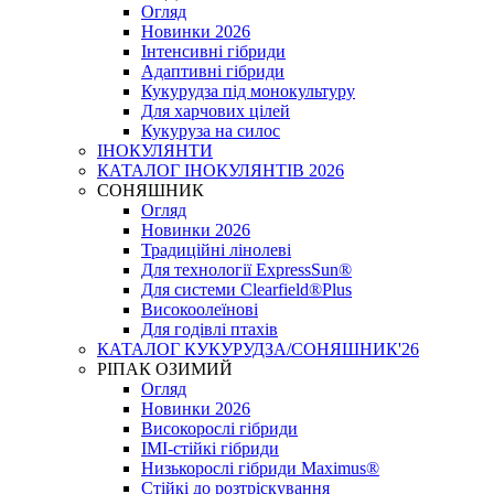
Огляд
Новинки 2026
Інтенсивні гібриди
Адаптивні гібриди
Кукурудза під монокультуру
Для харчових цілей
Кукуруза на силос
ІНОКУЛЯНТИ
КАТАЛОГ ІНОКУЛЯНТІВ 2026
СОНЯШНИК
Огляд
Новинки 2026
Традиційні лінолеві
Для технології ExpressSun®
Для системи Clearfield®Plus
Високоолеїнові
Для годівлі птахів
КАТАЛОГ КУКУРУДЗА/СОНЯШНИК'26
РІПАК ОЗИМИЙ
Огляд
Новинки 2026
Високорослі гібриди
IMI-стійкі гібриди
Низькорослі гібриди Maximus®
Стійкі до розтріскування