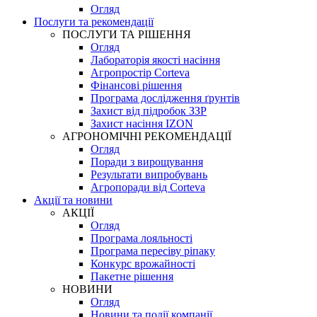
Огляд
Послуги та рекомендації
ПОСЛУГИ ТА РІШЕННЯ
Огляд
Лабораторія якості насіння
Агропростір Corteva
Фінансові рішення
Програма дослідження ґрунтів
Захист від підробок ЗЗР
Захист насіння IZON
АГРОНОМІЧНІ РЕКОМЕНДАЦІЇ
Огляд
Поради з вирощування
Результати випробувань
Агропоради від Corteva
Акції та новини
АКЦІЇ
Огляд
Програма лояльності
Програма пересіву ріпаку
Конкурс врожайності
Пакетне рішення
НОВИНИ
Огляд
Новини та події компанії