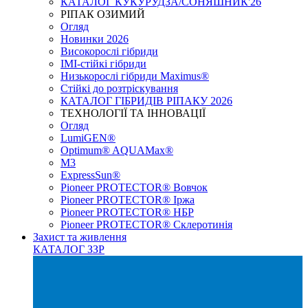
КАТАЛОГ КУКУРУДЗА/СОНЯШНИК'26
РІПАК ОЗИМИЙ
Огляд
Новинки 2026
Високорослі гібриди
IMI-стійкі гібриди
Низькорослі гібриди Maximus®
Стійкі до розтріскування
КАТАЛОГ ГІБРИДІВ РІПАКУ 2026
ТЕХНОЛОГІЇ ТА ІННОВАЦІЇ
Огляд
LumiGEN®
Optimum® AQUAMax®
М3
ExpressSun®
Pioneer PROTECTOR® Вовчок
Pioneer PROTECTOR® Іржа
Pioneer PROTECTOR® НБР
Pioneer PROTECTOR® Склеротинія
Захист та живлення
КАТАЛОГ ЗЗР