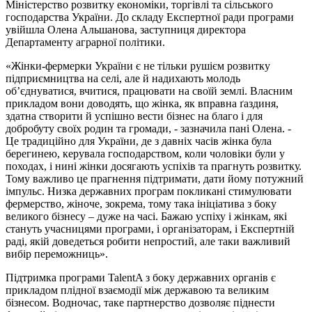
Міністерство розвитку економіки, торгівлі та сільського
господарства України. До складу Експертної ради програми
увійшла Олена Альшанова, заступниця директора
Департаменту аграрної політики.
«Жінки-фермерки України є не тільки рушієм розвитку
підприємництва на селі, але й надихають молодь
об’єднуватися, вчитися, працювати на своїй землі. Власним
прикладом вони доводять, що жінка, як вправна ґаздиня,
здатна створити й успішно вести бізнес на благо і для
добробуту своїх родин та громади, - зазначила пані Олена. -
Це традиційно для України, де з давніх часів жінка була
берегинею, керувала господарством, коли чоловіки були у
походах, і нині жінки досягають успіхів та прагнуть розвитку.
Тому важливо це прагнення підтримати, дати йому потужний
імпульс. Низка державних програм покликані стимулювати
фермерство, жіноче, зокрема, тому така ініціатива з боку
великого бізнесу – дуже на часі. Бажаю успіху і жінкам, які
стануть учасницями програми, і організаторам, і Експертній
раді, якій доведеться робити непростий, але таки важливий
вибір переможниць».
Підтримка програми TalentA з боку державних органів є
прикладом плідної взаємодії між державою та великим
бізнесом. Водночас, таке партнерство дозволяє піднести