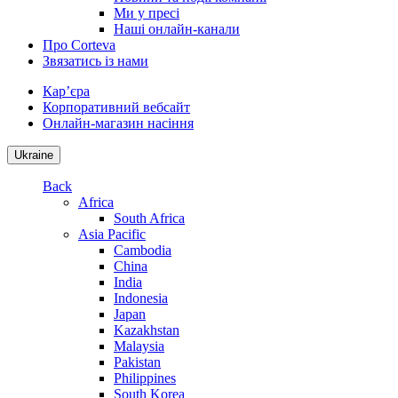
Ми у пресі
Наші онлайн-канали
Про Corteva
Звязатись із нами
Кар’єра
Корпоративний вебсайт
Онлайн-магазин насіння
Ukraine
Back
Africa
South Africa
Asia Pacific
Cambodia
China
India
Indonesia
Japan
Kazakhstan
Malaysia
Pakistan
Philippines
South Korea