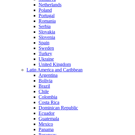
Netherlands
Poland
Portugal
Romania
Serbia
Slovakia
Slovenia
Spain
Sweden
Turkey
Ukraine
United Kingdom
Latin America and Caribbean
Argentina
Bolivia
Brazil
Chile
Colombia
Costa Rica
Dominican Republic
Ecuador
Guatemala
Mexico
Panama
Paraguay