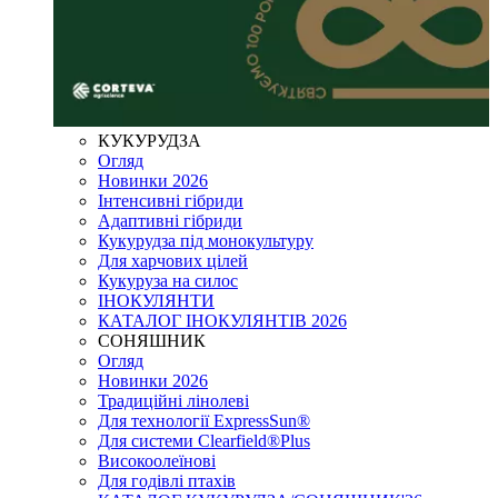
КУКУРУДЗА
Огляд
Новинки 2026
Інтенсивні гібриди
Адаптивні гібриди
Кукурудза під монокультуру
Для харчових цілей
Кукуруза на силос
ІНОКУЛЯНТИ
КАТАЛОГ ІНОКУЛЯНТІВ 2026
СОНЯШНИК
Огляд
Новинки 2026
Традиційні лінолеві
Для технології ExpressSun®
Для системи Clearfield®Plus
Високоолеїнові
Для годівлі птахів