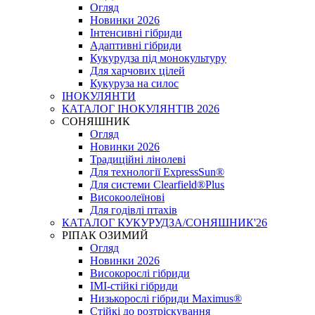
Огляд
Новинки 2026
Інтенсивні гібриди
Адаптивні гібриди
Кукурудза під монокультуру
Для харчових цілей
Кукуруза на силос
ІНОКУЛЯНТИ
КАТАЛОГ ІНОКУЛЯНТІВ 2026
СОНЯШНИК
Огляд
Новинки 2026
Традиційні лінолеві
Для технології ExpressSun®
Для системи Clearfield®Plus
Високоолеїнові
Для годівлі птахів
КАТАЛОГ КУКУРУДЗА/СОНЯШНИК'26
РІПАК ОЗИМИЙ
Огляд
Новинки 2026
Високорослі гібриди
IMI-стійкі гібриди
Низькорослі гібриди Maximus®
Стійкі до розтріскування