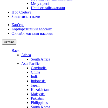
Ми у пресі
Наші онлайн-канали
Про Corteva
Звязатись із нами
Кар’єра
Корпоративний вебсайт
Онлайн-магазин насіння
Ukraine
Back
Africa
South Africa
Asia Pacific
Cambodia
China
India
Indonesia
Japan
Kazakhstan
Malaysia
Pakistan
Philippines
South Korea