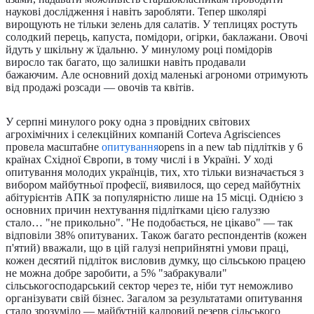
наукові дослідження і навіть заробляти. Тепер школярі
вирощують не тільки зелень для салатів. У теплицях ростуть
солодкий перець, капуста, помідори, огірки, баклажани. Овочі
йдуть у шкільну ж їдальню. У минулому році помідорів
виросло так багато, що залишки навіть продавали
бажаючим. Але основний дохід маленькі агрономи отримують
від продажі розсади — овочів та квітів.
У серпні минулого року одна з провідних світових
агрохімічних і селекційних компаній Corteva Agrisciences
провела масштабне
опитування
opens in a new tab
підлітків у 6
країнах Східної Європи, в тому числі і в Україні. У ході
опитування молодих українців, тих, хто тільки визначається з
вибором майбутньої професії, виявилося, що серед майбутніх
абітурієнтів АПК за популярністю лише на 15 місці. Однією з
основних причин нехтування підлітками цією галуззю
стало… "не прикольно". "Не подобається, не цікаво" — так
відповіли 38% опитуваних. Також багато респондентів (кожен
п'ятий) вважали, що в цій галузі неприйнятні умови праці,
кожен десятий підліток висловив думку, що сільською працею
не можна добре заробити, а 5% "забракували"
сільськогосподарський сектор через те, ніби тут неможливо
організувати свій бізнес. Загалом за результатами опитування
стало зрозуміло — майбутній кадровий резерв сільського