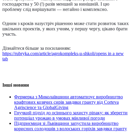
господарства у 50 (!) разів менший за нинішній. І цю
проблему слід вирішувати — негайно і комплексно.
Одним з кроків назустріч рішенню може стати розвиток таких
шкільних проектів, у яких учням, у першу чергу, цікаво брати
участь.
Дізнайтеся більше за посиланням:
https://rubryka.com/article/agrokompleks-u-shkoli/
opens in a new
tab
Інші новини
Фермерка з Миколаївщини автоматизує виробництво
крафтових козячих сирів завдяки гранту від Corteva
Agriscience та GlobalGiving
Гнучкий підхід до осіннього захисту ріпаку: як зберегти
потенціал урожаю в умовах мінливої погоди
Підприємиця зі Львівщини запустила виробництво
корисних солодощів з волоських горіхів завдяки гранту