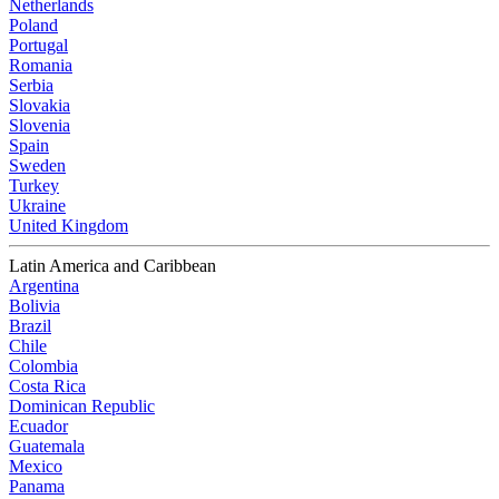
Netherlands
Poland
Portugal
Romania
Serbia
Slovakia
Slovenia
Spain
Sweden
Turkey
Ukraine
United Kingdom
Latin America and Caribbean
Argentina
Bolivia
Brazil
Chile
Colombia
Costa Rica
Dominican Republic
Ecuador
Guatemala
Mexico
Panama