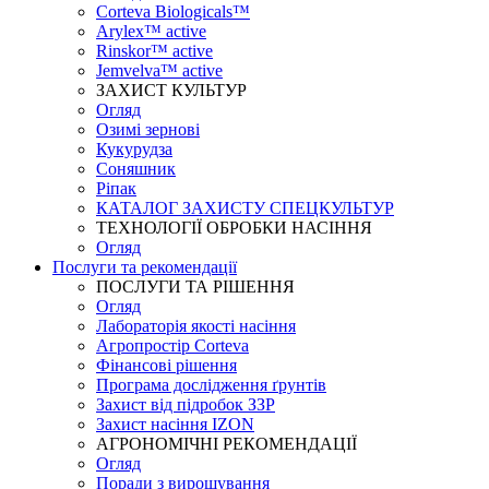
Corteva Biologicals™
Arylex™ active
Rinskor™ active
Jemvelva™ active
ЗАХИСТ КУЛЬТУР
Огляд
Озимі зернові
Кукурудза
Соняшник
Ріпак
КАТАЛОГ ЗАХИСТУ СПЕЦКУЛЬТУР
ТЕХНОЛОГІЇ ОБРОБКИ НАСІННЯ
Огляд
Послуги та рекомендації
ПОСЛУГИ ТА РІШЕННЯ
Огляд
Лабораторія якості насіння
Агропростір Corteva
Фінансові рішення
Програма дослідження ґрунтів
Захист від підробок ЗЗР
Захист насіння IZON
АГРОНОМІЧНІ РЕКОМЕНДАЦІЇ
Огляд
Поради з вирощування