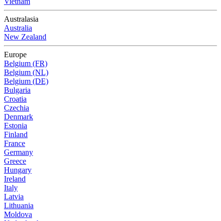
Vietnam
Australasia
Australia
New Zealand
Europe
Belgium (FR)
Belgium (NL)
Belgium (DE)
Bulgaria
Croatia
Czechia
Denmark
Estonia
Finland
France
Germany
Greece
Hungary
Ireland
Italy
Latvia
Lithuania
Moldova