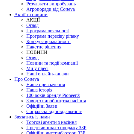
Результати випробувань
Агропоради від Corteva
Акції та новини
АКЦІЇ
Огляд
Програма лояльності
Програма пересіву ріпаку
Конкурс врожайності
Пакетне рішення
НОВИНИ
Огляд
Новини та події компанії
Ми у пресі
Наші онлайн-канали
Про Corteva
Наше призначення
Наша історія
100 років бренду Pioneer®
Завод з виробництва насіння
Офіційні Заяви
Соціальна відповідальність
Звязатись із нами
Торгові агенти з насіння
Представники з продажу ЗЗР
Офіційні дистриб'ютори ЗЗР