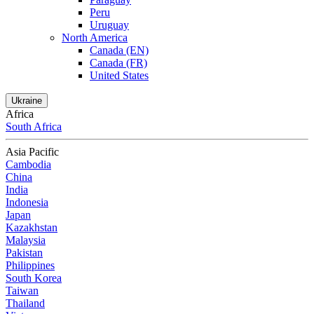
Peru
Uruguay
North America
Canada (EN)
Canada (FR)
United States
Ukraine
Africa
South Africa
Asia Pacific
Cambodia
China
India
Indonesia
Japan
Kazakhstan
Malaysia
Pakistan
Philippines
South Korea
Taiwan
Thailand