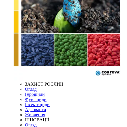
ЗАХИСТ РОСЛИН
Огляд
Гербіциди
Фунгіциди
Інсектициди
Ад'юванти
Живлення
ІННОВАЦІЇ
Огляд