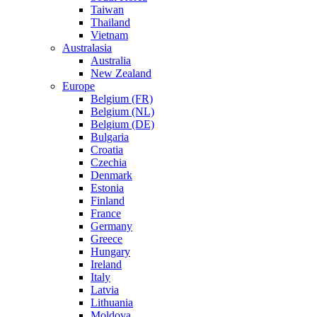
Taiwan
Thailand
Vietnam
Australasia
Australia
New Zealand
Europe
Belgium (FR)
Belgium (NL)
Belgium (DE)
Bulgaria
Croatia
Czechia
Denmark
Estonia
Finland
France
Germany
Greece
Hungary
Ireland
Italy
Latvia
Lithuania
Moldova