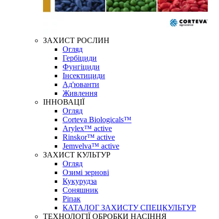
ЗАХИСТ РОСЛИН
Огляд
Гербіциди
Фунгіциди
Інсектициди
Ад'юванти
Живлення
ІННОВАЦІЇ
Огляд
Corteva Biologicals™
Arylex™ active
Rinskor™ active
Jemvelva™ active
ЗАХИСТ КУЛЬТУР
Огляд
Озимі зернові
Кукурудза
Соняшник
Ріпак
КАТАЛОГ ЗАХИСТУ СПЕЦКУЛЬТУР
ТЕХНОЛОГІЇ ОБРОБКИ НАСІННЯ