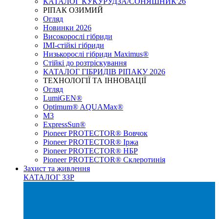
КАТАЛОГ КУКУРУДЗА/СОНЯШНИК'26
РІПАК ОЗИМИЙ
Огляд
Новинки 2026
Високорослі гібриди
IMI-стійкі гібриди
Низькорослі гібриди Maximus®
Стійкі до розтріскування
КАТАЛОГ ГІБРИДІВ РІПАКУ 2026
ТЕХНОЛОГІЇ ТА ІННОВАЦІЇ
Огляд
LumiGEN®
Optimum® AQUAMax®
М3
ExpressSun®
Pioneer PROTECTOR® Вовчок
Pioneer PROTECTOR® Іржа
Pioneer PROTECTOR® НБР
Pioneer PROTECTOR® Склеротинія
Захист та живлення
КАТАЛОГ ЗЗР