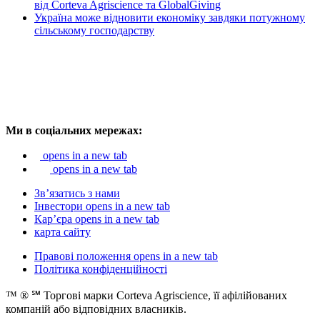
від Corteva Agriscience та GlobalGiving
Україна може відновити економіку завдяки потужному
сільському господарству
Ми в соціальних мережах:
opens in a new tab
opens in a new tab
Зв’язатись з нами
Інвестори
opens in a new tab
Кар’єра
opens in a new tab
карта сайту
Правові положення
opens in a new tab
Політика конфіденційності
™ ® ℠ Торгові марки Corteva Agriscience, її афілійованих
компаній або відповідних власників.