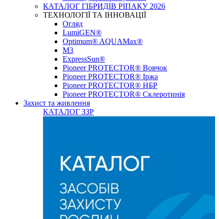
КАТАЛОГ ГІБРИДІВ РІПАКУ 2026
ТЕХНОЛОГІЇ ТА ІННОВАЦІЇ
Огляд
LumiGEN®
Optimum® AQUAMax®
М3
ExpressSun®
Pioneer PROTECTOR® Вовчок
Pioneer PROTECTOR® Іржа
Pioneer PROTECTOR® НБР
Pioneer PROTECTOR® Склеротинія
Захист та живлення
КАТАЛОГ ЗЗР