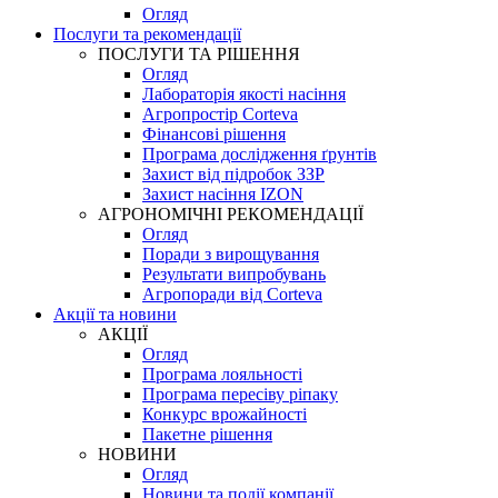
Огляд
Послуги та рекомендації
ПОСЛУГИ ТА РІШЕННЯ
Огляд
Лабораторія якості насіння
Агропростір Corteva
Фінансові рішення
Програма дослідження ґрунтів
Захист від підробок ЗЗР
Захист насіння IZON
АГРОНОМІЧНІ РЕКОМЕНДАЦІЇ
Огляд
Поради з вирощування
Результати випробувань
Агропоради від Corteva
Акції та новини
АКЦІЇ
Огляд
Програма лояльності
Програма пересіву ріпаку
Конкурс врожайності
Пакетне рішення
НОВИНИ
Огляд
Новини та події компанії