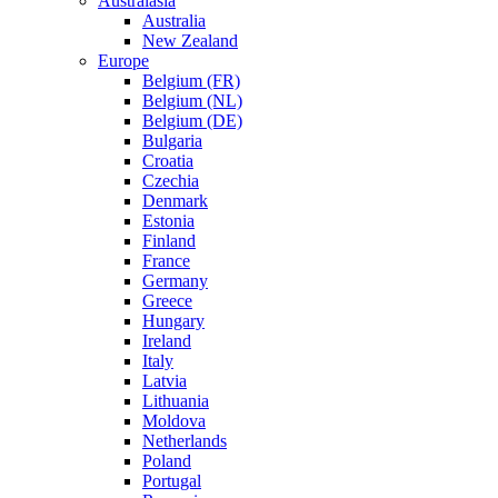
Australasia
Australia
New Zealand
Europe
Belgium (FR)
Belgium (NL)
Belgium (DE)
Bulgaria
Croatia
Czechia
Denmark
Estonia
Finland
France
Germany
Greece
Hungary
Ireland
Italy
Latvia
Lithuania
Moldova
Netherlands
Poland
Portugal