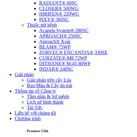
RADIANT® 60SC
CLOSER® 500WG
HIBIFEN® 220WG
PIXY® 360SC
Thuốc trừ bệnh
Acapela System® 280SC
APROACH® 250SC
Aproach® Xoài
BEAM® 75WP
ZORVEC® ENCANTIA® 330SE
CURZATE®-M8 72WP
DITHANE® M-45 80WP
INDAR® 240SC
Giải pháp
Giải pháp trên cây Lúa
Rau Màu & Cây ăn trái
Thông tin về Công ty
Tầm nhìn & Sứ mệnh
Lịch sử hình thành
Tin Tức
Liên hệ với chúng tôi
Chương trình
Premiere Club