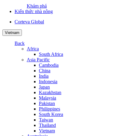
Khám phá
Kiến thức nhà nông
Corteva Global
Vietnam
Back
Africa
South Africa
Asia Pacific
Cambodia
China
India
Indonesia
Japan
Kazakhstan
Malaysia
Pakistan
Philippines
South Korea
Taiwan
Thailand
Vietnam