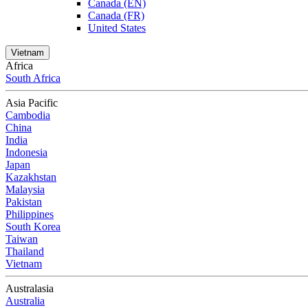
Canada (EN)
Canada (FR)
United States
Vietnam
Africa
South Africa
Asia Pacific
Cambodia
China
India
Indonesia
Japan
Kazakhstan
Malaysia
Pakistan
Philippines
South Korea
Taiwan
Thailand
Vietnam
Australasia
Australia