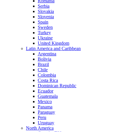
Romania
Serbia
Slovakia
Slovenia
Spain
Sweden
Turkey
Ukraine
United Kingdom
Latin America and Caribbean
Argentina
Bolivia
Brazil
Chile
Colombia
Costa Rica
Dominican Republic
Ecuador
Guatemala
Mexico
Panama
Paraguay
Peru
Uruguay
North America