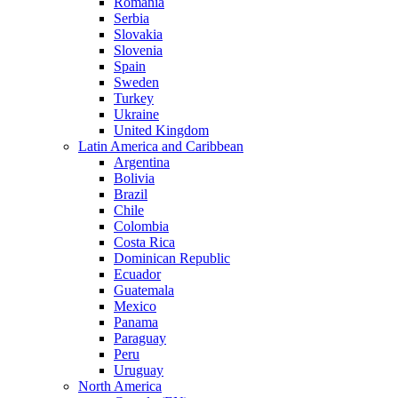
Romania
Serbia
Slovakia
Slovenia
Spain
Sweden
Turkey
Ukraine
United Kingdom
Latin America and Caribbean
Argentina
Bolivia
Brazil
Chile
Colombia
Costa Rica
Dominican Republic
Ecuador
Guatemala
Mexico
Panama
Paraguay
Peru
Uruguay
North America