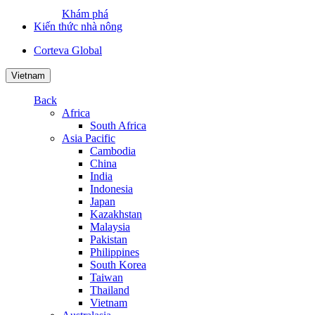
Khám phá
Kiến thức nhà nông
Corteva Global
Vietnam
Back
Africa
South Africa
Asia Pacific
Cambodia
China
India
Indonesia
Japan
Kazakhstan
Malaysia
Pakistan
Philippines
South Korea
Taiwan
Thailand
Vietnam