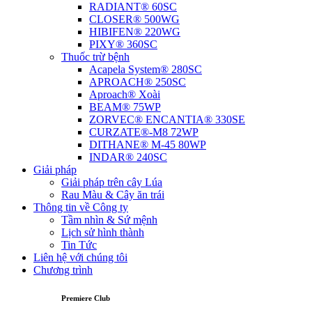
RADIANT® 60SC
CLOSER® 500WG
HIBIFEN® 220WG
PIXY® 360SC
Thuốc trừ bệnh
Acapela System® 280SC
APROACH® 250SC
Aproach® Xoài
BEAM® 75WP
ZORVEC® ENCANTIA® 330SE
CURZATE®-M8 72WP
DITHANE® M-45 80WP
INDAR® 240SC
Giải pháp
Giải pháp trên cây Lúa
Rau Màu & Cây ăn trái
Thông tin về Công ty
Tầm nhìn & Sứ mệnh
Lịch sử hình thành
Tin Tức
Liên hệ với chúng tôi
Chương trình
Premiere Club