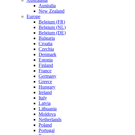
Australasia
Australia
New Zealand
Europe
Belgium (FR)
Belgium (NL)
Belgium (DE)
Bulgaria
Croatia
Czechia
Denmark
Estonia
Finland
France
Germany
Greece
Hungary
Ireland
Italy
Latvia
Lithuania
Moldova
Netherlands
Poland
Portugal