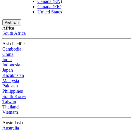
Canada (EN)
Canada (FR)
United States
Vietnam
Africa
South Africa
Asia Pacific
Cambodia
China
India
Indonesia
Japan
Kazakhstan
Malaysia
Pakistan
Philippines
South Korea
Taiwan
Thailand
Vietnam
Australasia
Australia