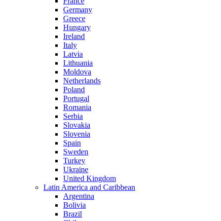
France
Germany
Greece
Hungary
Ireland
Italy
Latvia
Lithuania
Moldova
Netherlands
Poland
Portugal
Romania
Serbia
Slovakia
Slovenia
Spain
Sweden
Turkey
Ukraine
United Kingdom
Latin America and Caribbean
Argentina
Bolivia
Brazil