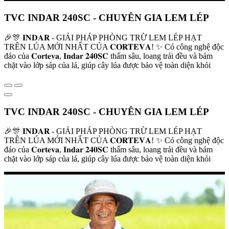
TVC INDAR 240SC - CHUYÊN GIA LEM LÉP
🎉🎊 𝐈𝐍𝐃𝐀𝐑 - GIẢI PHÁP PHÒNG TRỪ LEM LÉP HẠT
TRÊN LÚA MỚI NHẤT CỦA 𝐂𝐎𝐑𝐓𝐄𝐕𝐀! ✨ Có công nghệ độc
đáo của 𝐂𝐨𝐫𝐭𝐞𝐯𝐚, 𝐈𝐧𝐝𝐚𝐫 𝟐𝟒𝟎𝐒𝐂 thấm sâu, loang trải đều và bám
chặt vào lớp sáp của lá, giúp cây lúa được bảo vệ toàn diện khỏi
TVC INDAR 240SC - CHUYÊN GIA LEM LÉP
🎉🎊 𝐈𝐍𝐃𝐀𝐑 - GIẢI PHÁP PHÒNG TRỪ LEM LÉP HẠT
TRÊN LÚA MỚI NHẤT CỦA 𝐂𝐎𝐑𝐓𝐄𝐕𝐀! ✨ Có công nghệ độc
đáo của 𝐂𝐨𝐫𝐭𝐞𝐯𝐚, 𝐈𝐧𝐝𝐚𝐫 𝟐𝟒𝟎𝐒𝐂 thấm sâu, loang trải đều và bám
chặt vào lớp sáp của lá, giúp cây lúa được bảo vệ toàn diện khỏi