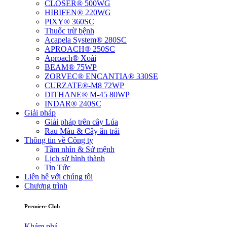
CLOSER® 500WG
HIBIFEN® 220WG
PIXY® 360SC
Thuốc trừ bệnh
Acapela System® 280SC
APROACH® 250SC
Aproach® Xoài
BEAM® 75WP
ZORVEC® ENCANTIA® 330SE
CURZATE®-M8 72WP
DITHANE® M-45 80WP
INDAR® 240SC
Giải pháp
Giải pháp trên cây Lúa
Rau Màu & Cây ăn trái
Thông tin về Công ty
Tầm nhìn & Sứ mệnh
Lịch sử hình thành
Tin Tức
Liên hệ với chúng tôi
Chương trình
Premiere Club
Khám phá