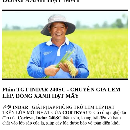
Phim TGT INDAR 240SC - CHUYÊN GIA LEM
LÉP, ĐÒNG XANH HẠT MẨY
🎉🎊 𝐈𝐍𝐃𝐀𝐑 - GIẢI PHÁP PHÒNG TRỪ LEM LÉP HẠT
TRÊN LÚA MỚI NHẤT CỦA 𝐂𝐎𝐑𝐓𝐄𝐕𝐀! ✨ Có công nghệ độc
đáo của 𝐂𝐨𝐫𝐭𝐞𝐯𝐚, 𝐈𝐧𝐝𝐚𝐫 𝟐𝟒𝟎𝐒𝐂 thấm sâu, loang trải đều và bám
chặt vào lớp sáp của lá, giúp cây lúa được bảo vệ toàn diện khỏi