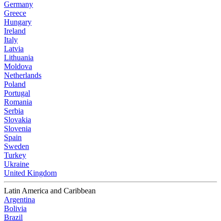
Germany
Greece
Hungary
Ireland
Italy
Latvia
Lithuania
Moldova
Netherlands
Poland
Portugal
Romania
Serbia
Slovakia
Slovenia
Spain
Sweden
Turkey
Ukraine
United Kingdom
Latin America and Caribbean
Argentina
Bolivia
Brazil