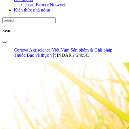
Lead Farmer Network
Kiến thức nhà nông
Search
Corteva Agriscience Việt Nam
Sản phẩm & Giải pháp
Thuốc Bảo vệ thực vật
INDAR® 240SC