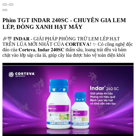
Phim TGT INDAR 240SC - CHUYÊN GIA LEM
LÉP, ĐÒNG XANH HẠT MẨY
🎉🎊 𝐈𝐍𝐃𝐀𝐑 - GIẢI PHÁP PHÒNG TRỪ LEM LÉP HẠT
TRÊN LÚA MỚI NHẤT CỦA 𝐂𝐎𝐑𝐓𝐄𝐕𝐀! ✨ Có công nghệ độc
đáo của 𝐂𝐨𝐫𝐭𝐞𝐯𝐚, 𝐈𝐧𝐝𝐚𝐫 𝟐𝟒𝟎𝐒𝐂 thấm sâu, loang trải đều và bám
chặt vào lớp sáp của lá, giúp cây lúa được bảo vệ toàn diện khỏi