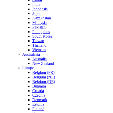
India
Indonesia
Japan
Kazakhstan
Malaysia
Pakistan
Philippines
South Korea
Taiwan
Thailand
Vietnam
Australasia
Australia
New Zealand
Europe
Belgium (FR)
Belgium (NL)
Belgium (DE)
Bulgaria
Croatia
Czechia
Denmark
Estonia
Finland