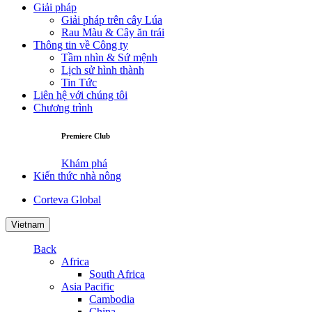
Giải pháp
Giải pháp trên cây Lúa
Rau Màu & Cây ăn trái
Thông tin về Công ty
Tầm nhìn & Sứ mệnh
Lịch sử hình thành
Tin Tức
Liên hệ với chúng tôi
Chương trình
Premiere Club
Khám phá
Kiến thức nhà nông
Corteva Global
Vietnam
Back
Africa
South Africa
Asia Pacific
Cambodia
China