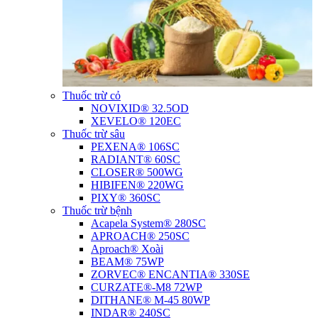
Thuốc trừ cỏ
NOVIXID® 32.5OD
XEVELO® 120EC
Thuốc trừ sâu
PEXENA® 106SC
RADIANT® 60SC
CLOSER® 500WG
HIBIFEN® 220WG
PIXY® 360SC
Thuốc trừ bệnh
Acapela System® 280SC
APROACH® 250SC
Aproach® Xoài
BEAM® 75WP
ZORVEC® ENCANTIA® 330SE
CURZATE®-M8 72WP
DITHANE® M-45 80WP
INDAR® 240SC