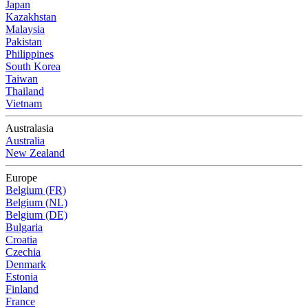
Japan
Kazakhstan
Malaysia
Pakistan
Philippines
South Korea
Taiwan
Thailand
Vietnam
Australasia
Australia
New Zealand
Europe
Belgium (FR)
Belgium (NL)
Belgium (DE)
Bulgaria
Croatia
Czechia
Denmark
Estonia
Finland
France