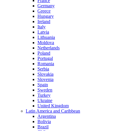
France
Germany
Greece
Hungary
Ireland
Italy
Latvia
Lithuania
Moldova
Netherlands
Poland
Portugal
Romania
Serbia
Slovakia
Slovenia
Spain
Sweden
Turkey
Ukraine
United Kingdom
Latin America and Caribbean
Argentina
Bolivia
Brazil