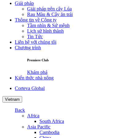
Giải pháp
Giải pháp trên cây Lúa
Rau Màu & Cây ăn trái
Thông tin về Công ty
Tầm nhìn & Sứ mệnh
Lịch sử hình thành
Tin Tức
Liên hệ với chúng tôi
Chương trình
Premiere Club
Khám phá
Kiến thức nhà nông
Corteva Global
Vietnam
Back
Africa
South Africa
Asia Pacific
Cambodia
China