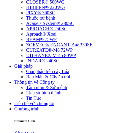
CLOSER® 500WG
HIBIFEN® 220WG
PIXY® 360SC
Thuốc trừ bệnh
Acapela System® 280SC
APROACH® 250SC
Aproach® Xoài
BEAM® 75WP
ZORVEC® ENCANTIA® 330SE
CURZATE®-M8 72WP
DITHANE® M-45 80WP
INDAR® 240SC
Giải pháp
Giải pháp trên cây Lúa
Rau Màu & Cây ăn trái
Thông tin về Công ty
Tầm nhìn & Sứ mệnh
Lịch sử hình thành
Tin Tức
Liên hệ với chúng tôi
Chương trình
Premiere Club
Khám phá