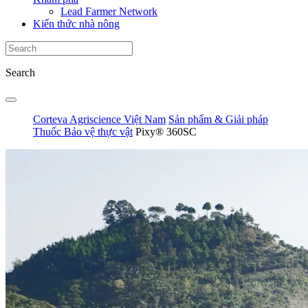
Lead Farmer Network
Kiến thức nhà nông
Search
Corteva Agriscience Việt Nam
Sản phẩm & Giải pháp
Thuốc Bảo vệ thực vật
Pixy® 360SC