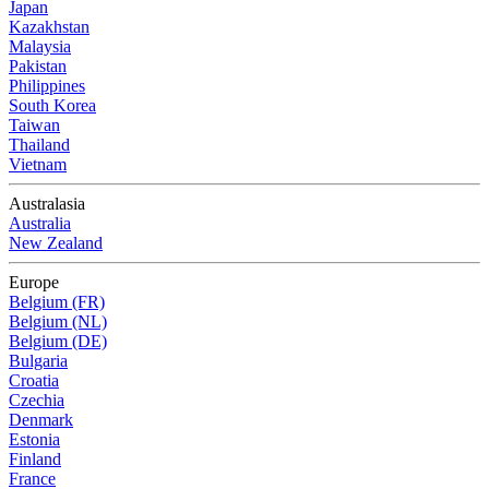
Japan
Kazakhstan
Malaysia
Pakistan
Philippines
South Korea
Taiwan
Thailand
Vietnam
Australasia
Australia
New Zealand
Europe
Belgium (FR)
Belgium (NL)
Belgium (DE)
Bulgaria
Croatia
Czechia
Denmark
Estonia
Finland
France