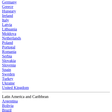
Germany
Greece
Hungary
Ireland
Italy
Latvia
Lithuania
Moldova
Netherlands
Poland
Portugal
Romania
Serbia
Slovakia
Slovenia
Spain
Sweden
Turkey
Ukraine
United Kingdom
Latin America and Caribbean
Argentina
Bolivia
Brazil