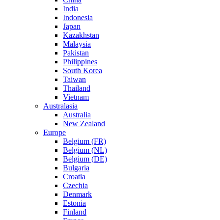
India
Indonesia
Japan
Kazakhstan
Malaysia
Pakistan
Philippines
South Korea
Taiwan
Thailand
Vietnam
Australasia
Australia
New Zealand
Europe
Belgium (FR)
Belgium (NL)
Belgium (DE)
Bulgaria
Croatia
Czechia
Denmark
Estonia
Finland