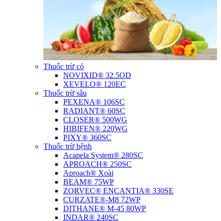
Thuốc trừ cỏ
NOVIXID® 32.5OD
XEVELO® 120EC
Thuốc trừ sâu
PEXENA® 106SC
RADIANT® 60SC
CLOSER® 500WG
HIBIFEN® 220WG
PIXY® 360SC
Thuốc trừ bệnh
Acapela System® 280SC
APROACH® 250SC
Aproach® Xoài
BEAM® 75WP
ZORVEC® ENCANTIA® 330SE
CURZATE®-M8 72WP
DITHANE® M-45 80WP
INDAR® 240SC